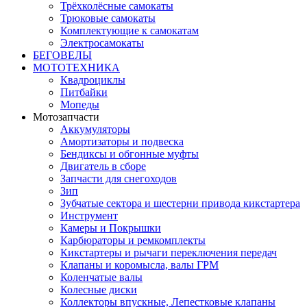
Трёхколёсные самокаты
Трюковые самокаты
Комплектующие к самокатам
Электросамокаты
БЕГОВЕЛЫ
МОТОТЕХНИКА
Квадроциклы
Питбайки
Мопеды
Мотозапчасти
Аккумуляторы
Амортизаторы и подвеска
Бендиксы и обгонные муфты
Двигатель в сборе
Запчасти для снегоходов
Зип
Зубчатые сектора и шестерни привода кикстартера
Инструмент
Камеры и Покрышки
Карбюраторы и ремкомплекты
Кикстартеры и рычаги переключения передач
Клапаны и коромысла, валы ГРМ
Коленчатые валы
Колесные диски
Коллекторы впускные, Лепестковые клапаны