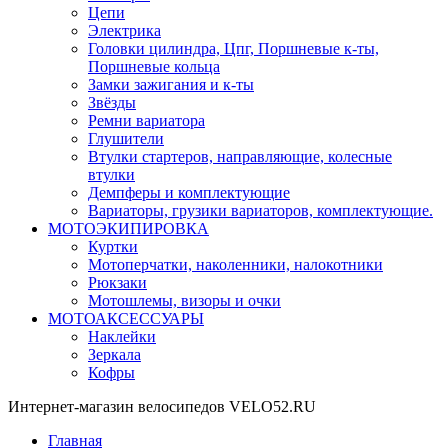
Цепи
Электрика
Головки цилиндра, Цпг, Поршневые к-ты,
Поршневые кольца
Замки зажигания и к-ты
Звёзды
Ремни вариатора
Глушители
Втулки стартеров, направляющие, колесные
втулки
Демпферы и комплектующие
Вариаторы, грузики вариаторов, комплектующие.
МОТОЭКИПИРОВКА
Куртки
Мотоперчатки, наколенники, налокотники
Рюкзаки
Мотошлемы, визоры и очки
МОТОАКСЕССУАРЫ
Наклейки
Зеркала
Кофры
Интернет-магазин велосипедов VELO52.RU
Главная