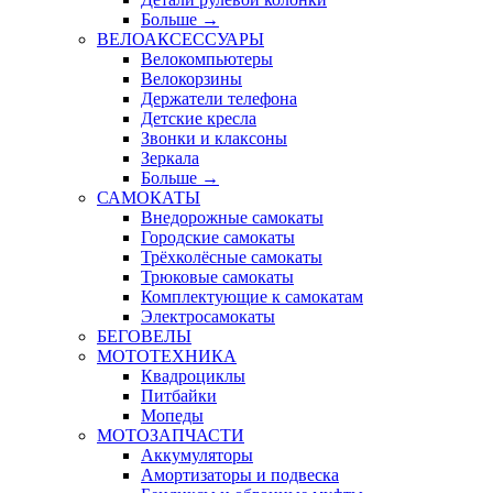
Больше
→
ВЕЛОАКСЕССУАРЫ
Велокомпьютеры
Велокорзины
Держатели телефона
Детские кресла
Звонки и клаксоны
Зеркала
Больше
→
САМОКАТЫ
Внедорожные самокаты
Городские самокаты
Трёхколёсные самокаты
Трюковые самокаты
Комплектующие к самокатам
Электросамокаты
БЕГОВЕЛЫ
МОТОТЕХНИКА
Квадроциклы
Питбайки
Мопеды
МОТОЗАПЧАСТИ
Аккумуляторы
Амортизаторы и подвеска