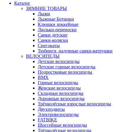
Каталог
ЗИМНИЕ ТОВАРЫ
Лыжи
Лыжные Ботинки
Клюшки хоккейные
Люльки-переноски
Санки детские
Санки-коляски
Снегокаты
Тюбинги, надувные санки-ватрушки
ВЕЛОСИПЕДЫ
Детские велосипеды
Детские горные велосипеды
Подростковые велосипеды
BMX
Горные велосипеды
Женские велосипеды
Складные велосипеды
Дорожные велосипеды
Трёхколёсные взрослые велосипеды
Двухподвесы
Электровелосипеды
FATBIKE
Шоссейные велосипеды
Трёхколёсные велосипеды