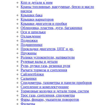
Кпп и детали к ним
Краны топливные, вакуумные, бензо и масло
насосы
Крышки бака
Крышки вариаторов
Крышки двигателя и пробки
Облицовка, пластик, дуги, багажники
Оси и шпильки
Охлаждение
Подножки
Подшипники
Прокладки двигателя, ЦПГ и др.
Пружины
Ролики успокоители, натяжители
Рулевые валы и детали
Рули, ручки газа, резинки руля
Рычаги тормоза и сцепления
Сайлентблоки
Сальники
Спидометры, тахометры и панели приборов
Сцепление и комплектующие
Тормозные колодки и детали торм. систем
Трос газа, сцепления, спидометра
Фары, фонари, указатели поворотов
Фильтры