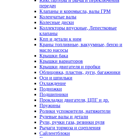
Кикстартеры и рычаги переключения
передач
Клапаны и коромысла, валы ГРМ
Коленчатые валы
Колесные диски
Коллекторы впускные, Лепестковые
клапаны
Кпп и детали к ним
Краны топливные, вакуумные, бензо и
масло насосы
Крышки бака
Крышки вариаторов
Крышки двигателя и пробки
Облицовка, пластик, дуги, багажники
Оси и шпильки
Охлаждение
Подножки
Подшипники
Прокладки двигателя, ЦПГ и др.
Пружины
Ролики успокоители, натяжители
Рулевые валы и детали
Рули, ручки газа, резинки руля
Рычаги тормоза и сцепления
Сайлентблоки