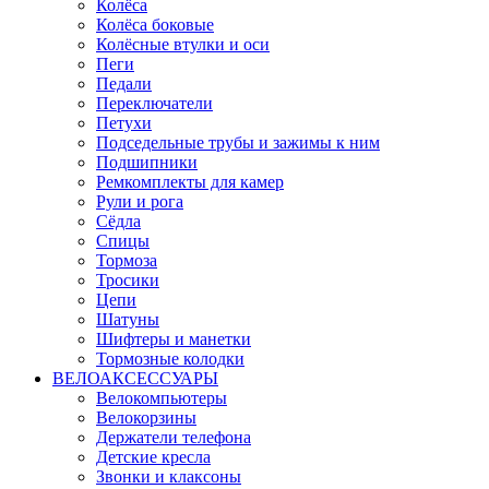
Колёса
Колёса боковые
Колёсные втулки и оси
Пеги
Педали
Переключатели
Петухи
Подседельные трубы и зажимы к ним
Подшипники
Ремкомплекты для камер
Рули и рога
Сёдла
Спицы
Тормоза
Тросики
Цепи
Шатуны
Шифтеры и манетки
Тормозные колодки
ВЕЛОАКСЕССУАРЫ
Велокомпьютеры
Велокорзины
Держатели телефона
Детские кресла
Звонки и клаксоны