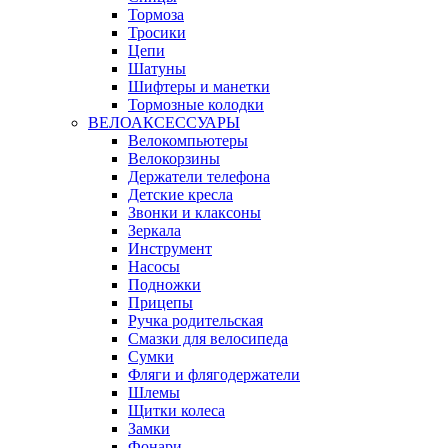
Тормоза
Тросики
Цепи
Шатуны
Шифтеры и манетки
Тормозные колодки
ВЕЛОАКСЕССУАРЫ
Велокомпьютеры
Велокорзины
Держатели телефона
Детские кресла
Звонки и клаксоны
Зеркала
Инструмент
Насосы
Подножки
Прицепы
Ручка родительская
Смазки для велосипеда
Сумки
Фляги и флягодержатели
Шлемы
Щитки колеса
Замки
Фонари