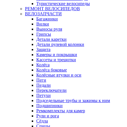
Туристические велосипеды
РЕМОНТ ВЕЛОСИПЕДОВ
ВЕЛОЗАПЧАСТИ
Багажники
Вилки
Выносы руля
Грипсы
Детали каретки
Детали рулевой колонки
Защита
Камеры и покрышки
Кассеты и трещотки
Колёса
Колёса боковые
Колёсные втулки и оси
Пеги
Педали
Переключатели
Петухи
Подседельные трубы и зажимы к ним
Подшипники
Ремкомплекты для камер
Рули и рога
Сёдла
Спицы