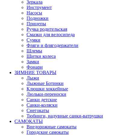
Зеркала
Инструмент
Насосы
Подножки
Прицепы
Ручка родительская
Смазки для велосипеда
Сумки
Фляги и флягодержатели
Шлемы
Щитки колеса
Замки
Фонари
ЗИМНИЕ ТОВАРЫ
Лыжи
Лыжные Ботинки
Клюшки хоккейные
Люльки-переноски
Санки детские
Санки-коляски
Снегокаты
Тюбинги, надувные санки-ватрушки
САМОКАТЫ
Внедорожные самокаты
Городские самокаты