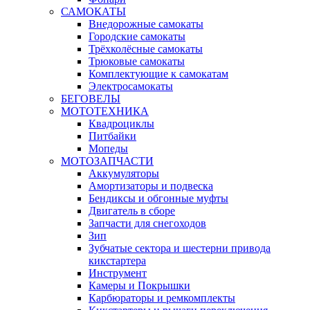
САМОКАТЫ
Внедорожные самокаты
Городские самокаты
Трёхколёсные самокаты
Трюковые самокаты
Комплектующие к самокатам
Электросамокаты
БЕГОВЕЛЫ
МОТОТЕХНИКА
Квадроциклы
Питбайки
Мопеды
МОТОЗАПЧАСТИ
Аккумуляторы
Амортизаторы и подвеска
Бендиксы и обгонные муфты
Двигатель в сборе
Запчасти для снегоходов
Зип
Зубчатые сектора и шестерни привода
кикстартера
Инструмент
Камеры и Покрышки
Карбюраторы и ремкомплекты