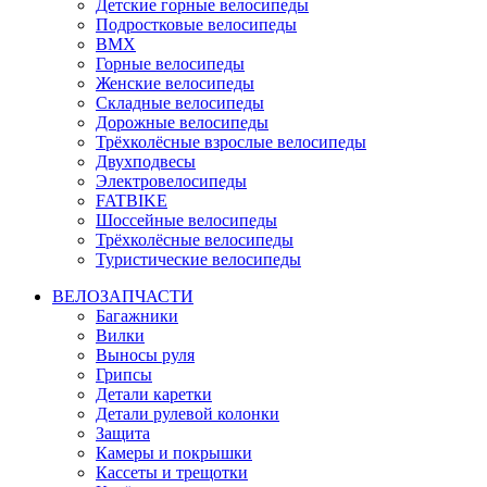
Детские горные велосипеды
Подростковые велосипеды
BMX
Горные велосипеды
Женские велосипеды
Складные велосипеды
Дорожные велосипеды
Трёхколёсные взрослые велосипеды
Двухподвесы
Электровелосипеды
FATBIKE
Шоссейные велосипеды
Трёхколёсные велосипеды
Туристические велосипеды
ВЕЛОЗАПЧАСТИ
Багажники
Вилки
Выносы руля
Грипсы
Детали каретки
Детали рулевой колонки
Защита
Камеры и покрышки
Кассеты и трещотки