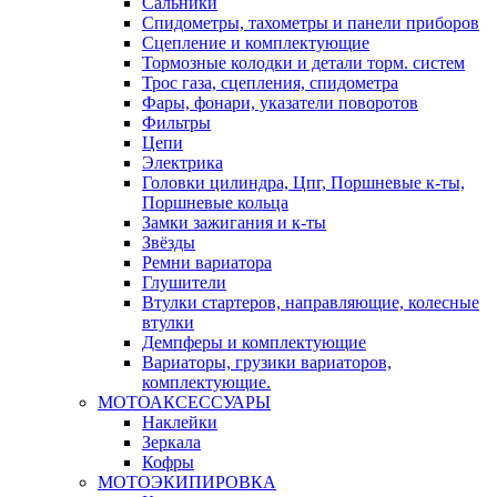
Сальники
Спидометры, тахометры и панели приборов
Сцепление и комплектующие
Тормозные колодки и детали торм. систем
Трос газа, сцепления, спидометра
Фары, фонари, указатели поворотов
Фильтры
Цепи
Электрика
Головки цилиндра, Цпг, Поршневые к-ты,
Поршневые кольца
Замки зажигания и к-ты
Звёзды
Ремни вариатора
Глушители
Втулки стартеров, направляющие, колесные
втулки
Демпферы и комплектующие
Вариаторы, грузики вариаторов,
комплектующие.
МОТОАКСЕССУАРЫ
Наклейки
Зеркала
Кофры
МОТОЭКИПИРОВКА