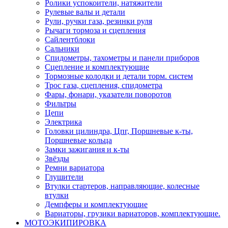
Ролики успокоители, натяжители
Рулевые валы и детали
Рули, ручки газа, резинки руля
Рычаги тормоза и сцепления
Сайлентблоки
Сальники
Спидометры, тахометры и панели приборов
Сцепление и комплектующие
Тормозные колодки и детали торм. систем
Трос газа, сцепления, спидометра
Фары, фонари, указатели поворотов
Фильтры
Цепи
Электрика
Головки цилиндра, Цпг, Поршневые к-ты,
Поршневые кольца
Замки зажигания и к-ты
Звёзды
Ремни вариатора
Глушители
Втулки стартеров, направляющие, колесные
втулки
Демпферы и комплектующие
Вариаторы, грузики вариаторов, комплектующие.
МОТОЭКИПИРОВКА