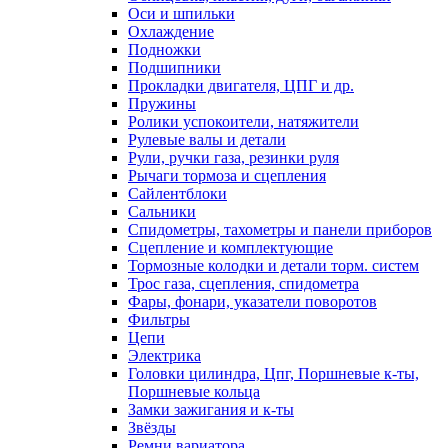
Оси и шпильки
Охлаждение
Подножки
Подшипники
Прокладки двигателя, ЦПГ и др.
Пружины
Ролики успокоители, натяжители
Рулевые валы и детали
Рули, ручки газа, резинки руля
Рычаги тормоза и сцепления
Сайлентблоки
Сальники
Спидометры, тахометры и панели приборов
Сцепление и комплектующие
Тормозные колодки и детали торм. систем
Трос газа, сцепления, спидометра
Фары, фонари, указатели поворотов
Фильтры
Цепи
Электрика
Головки цилиндра, Цпг, Поршневые к-ты,
Поршневые кольца
Замки зажигания и к-ты
Звёзды
Ремни вариатора