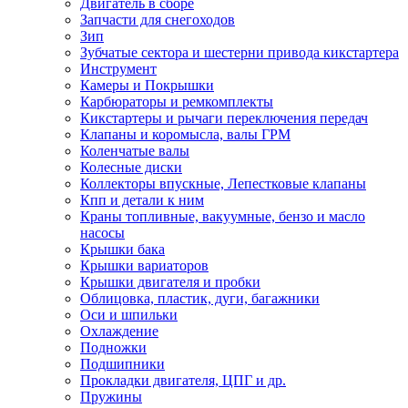
Двигатель в сборе
Запчасти для снегоходов
Зип
Зубчатые сектора и шестерни привода кикстартера
Инструмент
Камеры и Покрышки
Карбюраторы и ремкомплекты
Кикстартеры и рычаги переключения передач
Клапаны и коромысла, валы ГРМ
Коленчатые валы
Колесные диски
Коллекторы впускные, Лепестковые клапаны
Кпп и детали к ним
Краны топливные, вакуумные, бензо и масло
насосы
Крышки бака
Крышки вариаторов
Крышки двигателя и пробки
Облицовка, пластик, дуги, багажники
Оси и шпильки
Охлаждение
Подножки
Подшипники
Прокладки двигателя, ЦПГ и др.
Пружины