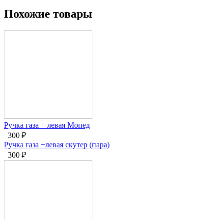
Похожие товары
Ручка газа + левая Мопед
300
₽
Ручка газа +левая скутер (пара)
300
₽