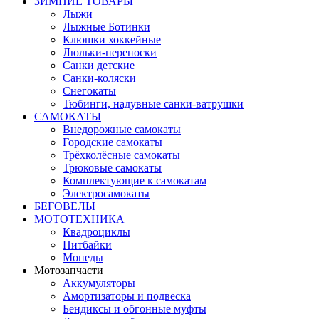
ЗИМНИЕ ТОВАРЫ
Лыжи
Лыжные Ботинки
Клюшки хоккейные
Люльки-переноски
Санки детские
Санки-коляски
Снегокаты
Тюбинги, надувные санки-ватрушки
САМОКАТЫ
Внедорожные самокаты
Городские самокаты
Трёхколёсные самокаты
Трюковые самокаты
Комплектующие к самокатам
Электросамокаты
БЕГОВЕЛЫ
МОТОТЕХНИКА
Квадроциклы
Питбайки
Мопеды
Мотозапчасти
Аккумуляторы
Амортизаторы и подвеска
Бендиксы и обгонные муфты