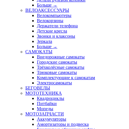
Больше
→
ВЕЛОАКСЕССУАРЫ
Велокомпьютеры
Велокорзины
Держатели телефона
Детские кресла
Звонки и клаксоны
Зеркала
Больше
→
САМОКАТЫ
Внедорожные самокаты
Городские самокаты
Трёхколёсные самокаты
Трюковые самокаты
Комплектующие к самокатам
Электросамокаты
БЕГОВЕЛЫ
МОТОТЕХНИКА
Квадроциклы
Питбайки
Мопеды
МОТОЗАПЧАСТИ
Аккумуляторы
Амортизаторы и подвеска