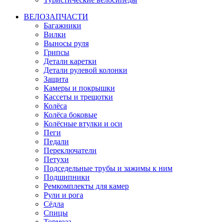
ВЕЛОЗАПЧАСТИ
Багажники
Вилки
Выносы руля
Грипсы
Детали каретки
Детали рулевой колонки
Защита
Камеры и покрышки
Кассеты и трещотки
Колёса
Колёса боковые
Колёсные втулки и оси
Пеги
Педали
Переключатели
Петухи
Подседельные трубы и зажимы к ним
Подшипники
Ремкомплекты для камер
Рули и рога
Сёдла
Спицы
Тормоза