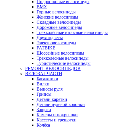
Подростковые велосипеды
BMX
Горные велосипеды
Женские велосипеды
Складные велосипеды
Дорожные велосипеды
Трёхколёсные взрослые велосипеды
Двухподвесы
Электровелосипеды
FATBIKE
Шоссейные велосипеды
Трёхколёсные велосипеды
Туристические велосипеды
РЕМОНТ ВЕЛОСИПЕДОВ
ВЕЛОЗАПЧАСТИ
Багажники
Вилки
Выносы руля
Грипсы
Детали каретки
Детали рулевой колонки
Защита
Камеры и покрышки
Кассеты и трещотки
Колёса