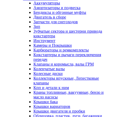
Аккумуляторы
Амортизаторы и подвеска
Бендиксы и обгонные муфты
Двигатель в сборе
Запчасти для снегоходов
Зип
Зубчатые сектора и шестерни привода
кикстартера
Инструмент
Камеры и Покрышки
Карбюраторы и ремкомплекты
Кикстартеры и рычаги переключения
передач
Клапаны и коромысла, валы ГРМ
Коленчатые валы
Колесные диски
Коллекторы впускные, Лепестковые
клапаны
Кпп и детали к ним
Краны топливные, вакуумные, бензо и
масло насосы
Крышки бака
Крышки вариаторов
Крышки двигателя и пробки
Облицовка, пластик, дуги, багажники