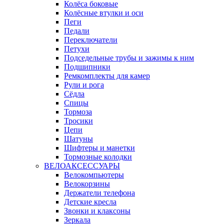
Колёса боковые
Колёсные втулки и оси
Пеги
Педали
Переключатели
Петухи
Подседельные трубы и зажимы к ним
Подшипники
Ремкомплекты для камер
Рули и рога
Сёдла
Спицы
Тормоза
Тросики
Цепи
Шатуны
Шифтеры и манетки
Тормозные колодки
ВЕЛОАКСЕССУАРЫ
Велокомпьютеры
Велокорзины
Держатели телефона
Детские кресла
Звонки и клаксоны
Зеркала