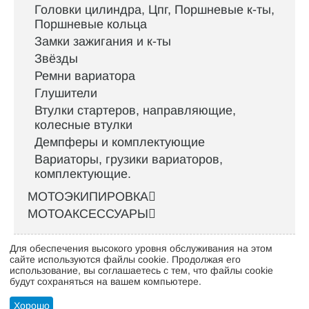
Головки цилиндра, Цпг, Поршневые к-ты,
Поршневые кольца
Замки зажигания и к-ты
Звёзды
Ремни вариатора
Глушители
Втулки стартеров, направляющие,
колесные втулки
Демпферы и комплектующие
Вариаторы, грузики вариаторов,
комплектующие.
МОТОЭКИПИРОВКА
МОТОАКСЕССУАРЫ
Для обеспечения высокого уровня обслуживания на этом
Интернет-магазин велосипедов VELO52.RU
сайте используются файлы cookie. Продолжая его
использование, вы соглашаетесь с тем, что файлы cookie
будут сохраняться на вашем компьютере.
Стать оптовым клиентом
Хорошо