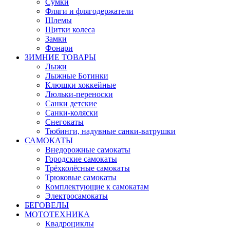
Сумки
Фляги и флягодержатели
Шлемы
Щитки колеса
Замки
Фонари
ЗИМНИЕ ТОВАРЫ
Лыжи
Лыжные Ботинки
Клюшки хоккейные
Люльки-переноски
Санки детские
Санки-коляски
Снегокаты
Тюбинги, надувные санки-ватрушки
САМОКАТЫ
Внедорожные самокаты
Городские самокаты
Трёхколёсные самокаты
Трюковые самокаты
Комплектующие к самокатам
Электросамокаты
БЕГОВЕЛЫ
МОТОТЕХНИКА
Квадроциклы