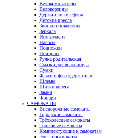
Велокомпьютеры
Велокорзины
Держатели телефона
Детские кресла
Звонки и клаксоны
Зеркала
Инструмент
Насосы
Подножки
Прицепы
Ручка родительская
Смазки для велосипеда
Сумки
Фляги и флягодержатели
Шлемы
Щитки колеса
Замки
Фонари
САМОКАТЫ
Внедорожные самокаты
Городские самокаты
Трёхколёсные самокаты
Трюковые самокаты
Комплектующие к самокатам
Электросамокаты