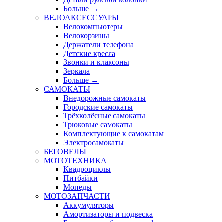
Больше
→
ВЕЛОАКСЕССУАРЫ
Велокомпьютеры
Велокорзины
Держатели телефона
Детские кресла
Звонки и клаксоны
Зеркала
Больше
→
САМОКАТЫ
Внедорожные самокаты
Городские самокаты
Трёхколёсные самокаты
Трюковые самокаты
Комплектующие к самокатам
Электросамокаты
БЕГОВЕЛЫ
МОТОТЕХНИКА
Квадроциклы
Питбайки
Мопеды
МОТОЗАПЧАСТИ
Аккумуляторы
Амортизаторы и подвеска