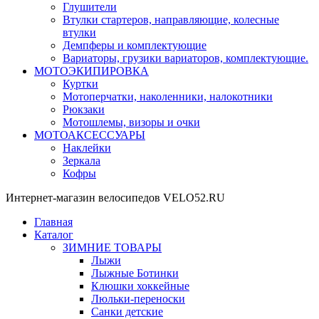
Глушители
Втулки стартеров, направляющие, колесные
втулки
Демпферы и комплектующие
Вариаторы, грузики вариаторов, комплектующие.
МОТОЭКИПИРОВКА
Куртки
Мотоперчатки, наколенники, налокотники
Рюкзаки
Мотошлемы, визоры и очки
МОТОАКСЕССУАРЫ
Наклейки
Зеркала
Кофры
Интернет-магазин велосипедов VELO52.RU
Главная
Каталог
ЗИМНИЕ ТОВАРЫ
Лыжи
Лыжные Ботинки
Клюшки хоккейные
Люльки-переноски
Санки детские