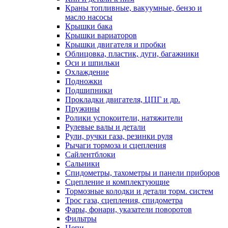
Краны топливные, вакуумные, бензо и
масло насосы
Крышки бака
Крышки вариаторов
Крышки двигателя и пробки
Облицовка, пластик, дуги, багажники
Оси и шпильки
Охлаждение
Подножки
Подшипники
Прокладки двигателя, ЦПГ и др.
Пружины
Ролики успокоители, натяжители
Рулевые валы и детали
Рули, ручки газа, резинки руля
Рычаги тормоза и сцепления
Сайлентблоки
Сальники
Спидометры, тахометры и панели приборов
Сцепление и комплектующие
Тормозные колодки и детали торм. систем
Трос газа, сцепления, спидометра
Фары, фонари, указатели поворотов
Фильтры
Цепи