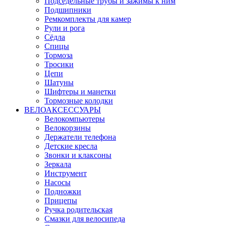
Подседельные трубы и зажимы к ним
Подшипники
Ремкомплекты для камер
Рули и рога
Сёдла
Спицы
Тормоза
Тросики
Цепи
Шатуны
Шифтеры и манетки
Тормозные колодки
ВЕЛОАКСЕССУАРЫ
Велокомпьютеры
Велокорзины
Держатели телефона
Детские кресла
Звонки и клаксоны
Зеркала
Инструмент
Насосы
Подножки
Прицепы
Ручка родительская
Смазки для велосипеда