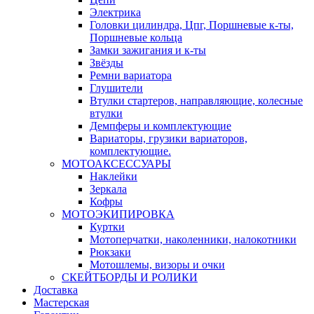
Электрика
Головки цилиндра, Цпг, Поршневые к-ты,
Поршневые кольца
Замки зажигания и к-ты
Звёзды
Ремни вариатора
Глушители
Втулки стартеров, направляющие, колесные
втулки
Демпферы и комплектующие
Вариаторы, грузики вариаторов,
комплектующие.
МОТОАКСЕССУАРЫ
Наклейки
Зеркала
Кофры
МОТОЭКИПИРОВКА
Куртки
Мотоперчатки, наколенники, налокотники
Рюкзаки
Мотошлемы, визоры и очки
СКЕЙТБОРДЫ И РОЛИКИ
Доставка
Мастерская