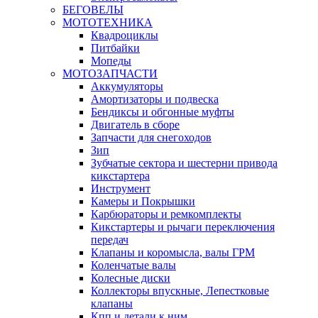
БЕГОВЕЛЫ
МОТОТЕХНИКА
Квадроциклы
Питбайки
Мопеды
МОТОЗАПЧАСТИ
Аккумуляторы
Амортизаторы и подвеска
Бендиксы и обгонные муфты
Двигатель в сборе
Запчасти для снегоходов
Зип
Зубчатые сектора и шестерни привода
кикстартера
Инструмент
Камеры и Покрышки
Карбюраторы и ремкомплекты
Кикстартеры и рычаги переключения
передач
Клапаны и коромысла, валы ГРМ
Коленчатые валы
Колесные диски
Коллекторы впускные, Лепестковые
клапаны
Кпп и детали к ним