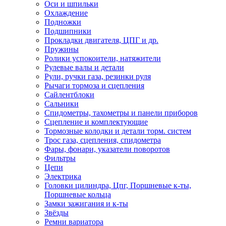
Оси и шпильки
Охлаждение
Подножки
Подшипники
Прокладки двигателя, ЦПГ и др.
Пружины
Ролики успокоители, натяжители
Рулевые валы и детали
Рули, ручки газа, резинки руля
Рычаги тормоза и сцепления
Сайлентблоки
Сальники
Спидометры, тахометры и панели приборов
Сцепление и комплектующие
Тормозные колодки и детали торм. систем
Трос газа, сцепления, спидометра
Фары, фонари, указатели поворотов
Фильтры
Цепи
Электрика
Головки цилиндра, Цпг, Поршневые к-ты,
Поршневые кольца
Замки зажигания и к-ты
Звёзды
Ремни вариатора