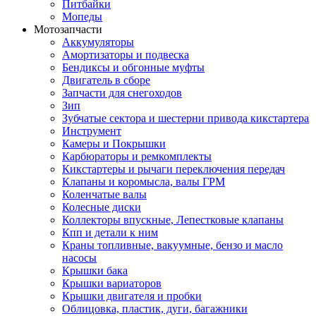
Питбайки
Мопеды
Мотозапчасти
Аккумуляторы
Амортизаторы и подвеска
Бендиксы и обгонные муфты
Двигатель в сборе
Запчасти для снегоходов
Зип
Зубчатые сектора и шестерни привода кикстартера
Инструмент
Камеры и Покрышки
Карбюраторы и ремкомплекты
Кикстартеры и рычаги переключения передач
Клапаны и коромысла, валы ГРМ
Коленчатые валы
Колесные диски
Коллекторы впускные, Лепестковые клапаны
Кпп и детали к ним
Краны топливные, вакуумные, бензо и масло
насосы
Крышки бака
Крышки вариаторов
Крышки двигателя и пробки
Облицовка, пластик, дуги, багажники