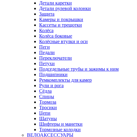
Детали каретки
Детали рулевой колонки
Защита
Камеры и покрышки
Кассеты и трещотки
Колёса
Колёса боковые
Колёсные втулки и оси
Пеги
Педали
Переключатели
Петухи
Подседельные трубы и зажимы к ним
Подшипники
Ремкомплекты для камер
Рули и рога
Сёдла
Спицы
Тормоза
Тросики
Цепи
Шатуны
Шифтеры и манетки
Тормозные колодки
ВЕЛОАКСЕССУАРЫ