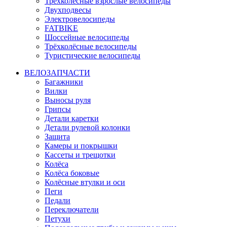
Трёхколёсные взрослые велосипеды
Двухподвесы
Электровелосипеды
FATBIKE
Шоссейные велосипеды
Трёхколёсные велосипеды
Туристические велосипеды
ВЕЛОЗАПЧАСТИ
Багажники
Вилки
Выносы руля
Грипсы
Детали каретки
Детали рулевой колонки
Защита
Камеры и покрышки
Кассеты и трещотки
Колёса
Колёса боковые
Колёсные втулки и оси
Пеги
Педали
Переключатели
Петухи