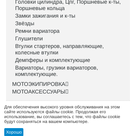
Головки цилиндра, Цпг, Поршневые к-ты,
Поршневые кольца
Замки зажигания и к-ты
Звёзды
Ремни вариатора
Глушители
Втулки стартеров, направляющие,
колесные втулки
Демпферы и комплектующие
Вариаторы, грузики вариаторов,
комплектующие.
МОТОЭКИПИРОВКА
МОТОАКСЕССУАРЫ
Для обеспечения высокого уровня обслуживания на этом
Интернет-магазин велосипедов VELO52.RU
сайте используются файлы cookie. Продолжая его
использование, вы соглашаетесь с тем, что файлы cookie
будут сохраняться на вашем компьютере.
Стать оптовым клиентом
Хорошо