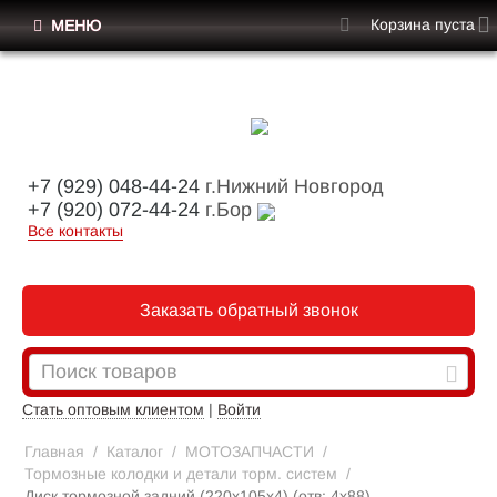
Корзина пуста
МЕНЮ
+7 (929) 048-44-24
г.Нижний Новгород
+7 (920) 072-44-24
г.Бор
Все контакты
Заказать обратный звонок
Стать оптовым клиентом
|
Войти
Главная
/
Каталог
/
МОТОЗАПЧАСТИ
/
Тормозные колодки и детали торм. систем
/
Диск тормозной задний (220x105x4) (отв: 4x88)