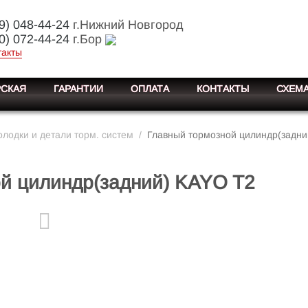
9) 048-44-24
г.Нижний Новгород
0) 072-44-24
г.Бор
такты
СКАЯ
ГАРАНТИИ
ОПЛАТА
КОНТАКТЫ
СХЕМА
лодки и детали торм. систем
/
Главный тормозной цилиндр(задни
й цилиндр(задний) KAYO T2