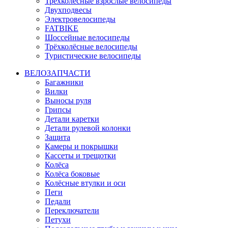
Трёхколёсные взрослые велосипеды
Двухподвесы
Электровелосипеды
FATBIKE
Шоссейные велосипеды
Трёхколёсные велосипеды
Туристические велосипеды
ВЕЛОЗАПЧАСТИ
Багажники
Вилки
Выносы руля
Грипсы
Детали каретки
Детали рулевой колонки
Защита
Камеры и покрышки
Кассеты и трещотки
Колёса
Колёса боковые
Колёсные втулки и оси
Пеги
Педали
Переключатели
Петухи