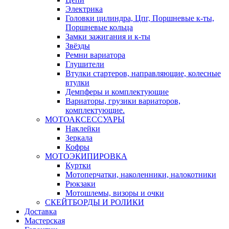
Электрика
Головки цилиндра, Цпг, Поршневые к-ты,
Поршневые кольца
Замки зажигания и к-ты
Звёзды
Ремни вариатора
Глушители
Втулки стартеров, направляющие, колесные
втулки
Демпферы и комплектующие
Вариаторы, грузики вариаторов,
комплектующие.
МОТОАКСЕССУАРЫ
Наклейки
Зеркала
Кофры
МОТОЭКИПИРОВКА
Куртки
Мотоперчатки, наколенники, налокотники
Рюкзаки
Мотошлемы, визоры и очки
СКЕЙТБОРДЫ И РОЛИКИ
Доставка
Мастерская