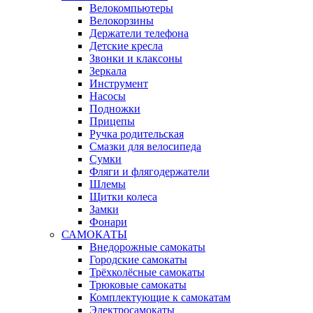
Велокомпьютеры
Велокорзины
Держатели телефона
Детские кресла
Звонки и клаксоны
Зеркала
Инструмент
Насосы
Подножки
Прицепы
Ручка родительская
Смазки для велосипеда
Сумки
Фляги и флягодержатели
Шлемы
Щитки колеса
Замки
Фонари
САМОКАТЫ
Внедорожные самокаты
Городские самокаты
Трёхколёсные самокаты
Трюковые самокаты
Комплектующие к самокатам
Электросамокаты