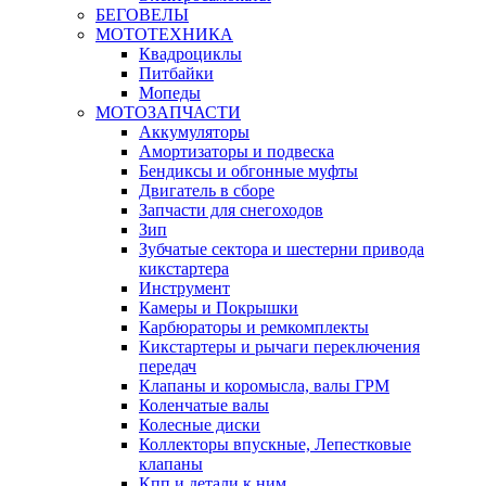
БЕГОВЕЛЫ
МОТОТЕХНИКА
Квадроциклы
Питбайки
Мопеды
МОТОЗАПЧАСТИ
Аккумуляторы
Амортизаторы и подвеска
Бендиксы и обгонные муфты
Двигатель в сборе
Запчасти для снегоходов
Зип
Зубчатые сектора и шестерни привода
кикстартера
Инструмент
Камеры и Покрышки
Карбюраторы и ремкомплекты
Кикстартеры и рычаги переключения
передач
Клапаны и коромысла, валы ГРМ
Коленчатые валы
Колесные диски
Коллекторы впускные, Лепестковые
клапаны
Кпп и детали к ним