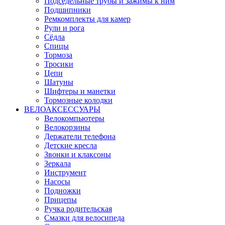
Подседельные трубы и зажимы к ним
Подшипники
Ремкомплекты для камер
Рули и рога
Сёдла
Спицы
Тормоза
Тросики
Цепи
Шатуны
Шифтеры и манетки
Тормозные колодки
ВЕЛОАКСЕССУАРЫ
Велокомпьютеры
Велокорзины
Держатели телефона
Детские кресла
Звонки и клаксоны
Зеркала
Инструмент
Насосы
Подножки
Прицепы
Ручка родительская
Смазки для велосипеда