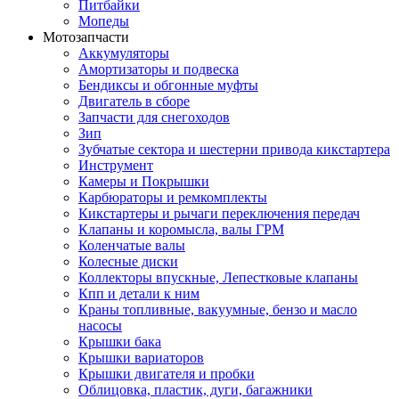
Питбайки
Мопеды
Мотозапчасти
Аккумуляторы
Амортизаторы и подвеска
Бендиксы и обгонные муфты
Двигатель в сборе
Запчасти для снегоходов
Зип
Зубчатые сектора и шестерни привода кикстартера
Инструмент
Камеры и Покрышки
Карбюраторы и ремкомплекты
Кикстартеры и рычаги переключения передач
Клапаны и коромысла, валы ГРМ
Коленчатые валы
Колесные диски
Коллекторы впускные, Лепестковые клапаны
Кпп и детали к ним
Краны топливные, вакуумные, бензо и масло
насосы
Крышки бака
Крышки вариаторов
Крышки двигателя и пробки
Облицовка, пластик, дуги, багажники