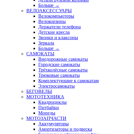
Больше
→
ВЕЛОАКСЕССУАРЫ
Велокомпьютеры
Велокорзины
Держатели телефона
Детские кресла
Звонки и клаксоны
Зеркала
Больше
→
САМОКАТЫ
Внедорожные самокаты
Городские самокаты
Трёхколёсные самокаты
Трюковые самокаты
Комплектующие к самокатам
Электросамокаты
БЕГОВЕЛЫ
МОТОТЕХНИКА
Квадроциклы
Питбайки
Мопеды
МОТОЗАПЧАСТИ
Аккумуляторы
Амортизаторы и подвеска