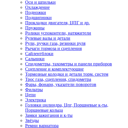
Оси и шпильки
Охлаждение
Подножки
Подшипники
Прокладки двигателя, ЦПГ и др.
Пружины
Ролики успокоители, натяжители
Рулевые валы и детали
Рули, ручки газа, резинки руля
Рычаги тормоза и сцепления
Сайлентблоки
Сальники
Спидометры, тахометры и панели приборов
Сцепление и комплектующие
Тормозные колодки и детали торм. систем
Трос газа, сцепления, спидометра
Фары, фонари, указатели поворотов
Фильтры
Цепи
Электрика
Головки цилиндра, Цпг, Поршневые к-ты,
Поршневые кольца
Замки зажигания и к-ты
Звёзды
Ремни вариатора