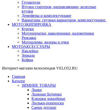
Глушители
Втулки стартеров, направляющие, колесные
втулки
Демпферы и комплектующие
Вариаторы, грузики вариаторов, комплектующие.
МОТОЭКИПИРОВКА
Куртки
Мотоперчатки, наколенники, налокотники
Рюкзаки
Мотошлемы, визоры и очки
МОТОАКСЕССУАРЫ
Наклейки
Зеркала
Кофры
Интернет-магазин велосипедов VELO52.RU
Главная
Каталог
ЗИМНИЕ ТОВАРЫ
Лыжи
Лыжные Ботинки
Клюшки хоккейные
Люльки-переноски
Санки детские