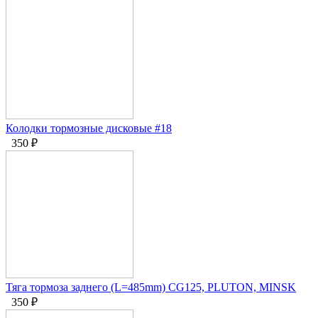
Колодки тормозные дисковые #18
350
₽
Тяга тормоза заднего (L=485mm) CG125, PLUTON, MINSK
350
₽