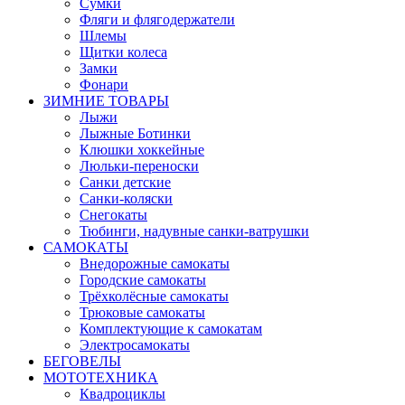
Сумки
Фляги и флягодержатели
Шлемы
Щитки колеса
Замки
Фонари
ЗИМНИЕ ТОВАРЫ
Лыжи
Лыжные Ботинки
Клюшки хоккейные
Люльки-переноски
Санки детские
Санки-коляски
Снегокаты
Тюбинги, надувные санки-ватрушки
САМОКАТЫ
Внедорожные самокаты
Городские самокаты
Трёхколёсные самокаты
Трюковые самокаты
Комплектующие к самокатам
Электросамокаты
БЕГОВЕЛЫ
МОТОТЕХНИКА
Квадроциклы