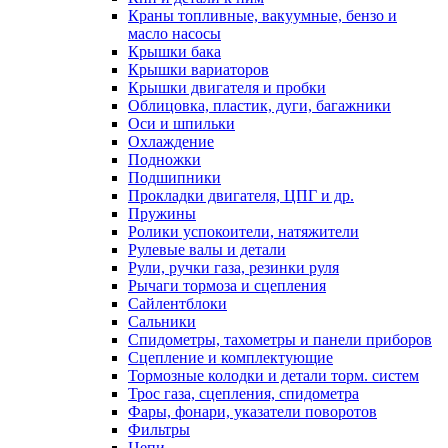
Краны топливные, вакуумные, бензо и
масло насосы
Крышки бака
Крышки вариаторов
Крышки двигателя и пробки
Облицовка, пластик, дуги, багажники
Оси и шпильки
Охлаждение
Подножки
Подшипники
Прокладки двигателя, ЦПГ и др.
Пружины
Ролики успокоители, натяжители
Рулевые валы и детали
Рули, ручки газа, резинки руля
Рычаги тормоза и сцепления
Сайлентблоки
Сальники
Спидометры, тахометры и панели приборов
Сцепление и комплектующие
Тормозные колодки и детали торм. систем
Трос газа, сцепления, спидометра
Фары, фонари, указатели поворотов
Фильтры
Цепи