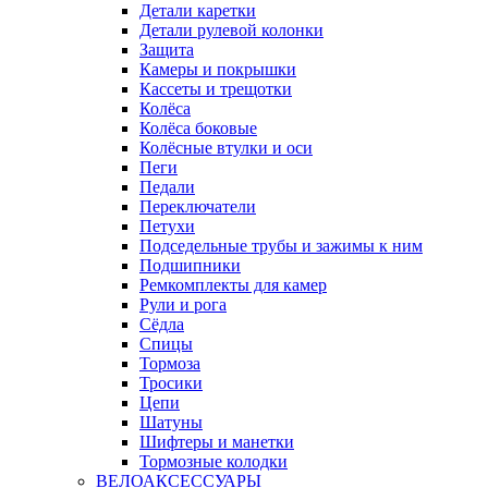
Детали каретки
Детали рулевой колонки
Защита
Камеры и покрышки
Кассеты и трещотки
Колёса
Колёса боковые
Колёсные втулки и оси
Пеги
Педали
Переключатели
Петухи
Подседельные трубы и зажимы к ним
Подшипники
Ремкомплекты для камер
Рули и рога
Сёдла
Спицы
Тормоза
Тросики
Цепи
Шатуны
Шифтеры и манетки
Тормозные колодки
ВЕЛОАКСЕССУАРЫ