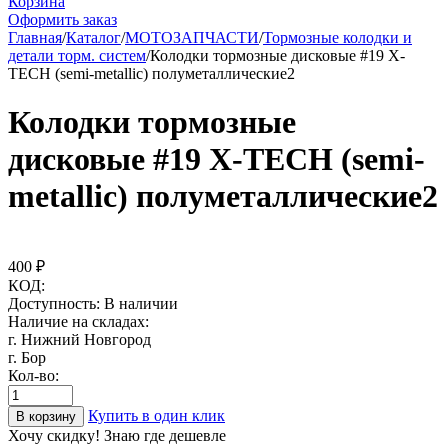
Корзина
Оформить заказ
Главная
/
Каталог
/
МОТОЗАПЧАСТИ
/
Тормозные колодки и
детали торм. систем
/
Колодки тормозные дисковые #19 X-
TECH (semi-metallic) полуметаллические2
Колодки тормозные
дисковые #19 X-TECH (semi-
metallic) полуметаллические2
400
₽
КОД:
Доступность:
В наличии
Наличие на складах:
г. Нижний Новгород
г. Бор
Кол-во:
Купить в один клик
В корзину
Хочу скидку! Знаю где дешевле