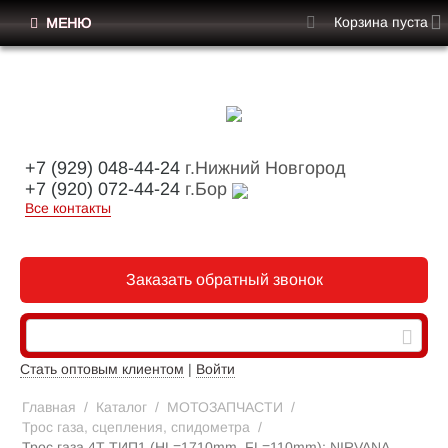
Корзина пуста
МЕНЮ
+7 (929) 048-44-24
г.Нижний Новгород
+7 (920) 072-44-24
г.Бор
Все контакты
Заказать обратный звонок
Стать оптовым клиентом
|
Войти
Главная
/
Каталог
/
МОТОЗАПЧАСТИ
/
Трос газа, сцепления, спидометра
/
Трос газа 4Т ТИП1 (HL=1710mm, FL=110mm); NIRVANA,