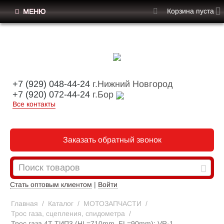
Корзина пуста
МЕНЮ
+7 (929) 048-44-24
г.Нижний Новгород
+7 (920) 072-44-24
г.Бор
Все контакты
Заказать обратный звонок
Стать оптовым клиентом
|
Войти
Главная
/
Каталог
/
МОТОЗАПЧАСТИ
/
Трос газа, сцепления, спидометра
/
Трос газа 4Т ТИП3 (HL=710mm, FL=90mm); VR-1