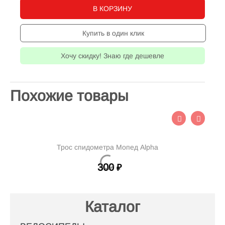
В КОРЗИНУ
Купить в один клик
Хочу скидку! Знаю где дешевле
Похожие товары
Трос спидометра Мопед Alpha
Тр
300
₽
Каталог