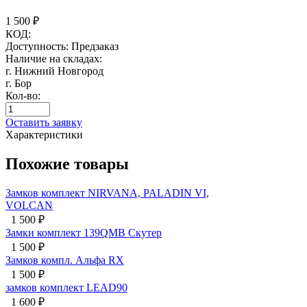
1 500
₽
КОД:
Доступность:
Предзаказ
Наличие на складах:
г. Нижний Новгород
г. Бор
Кол-во:
Оставить заявку
Характеристики
Похожие товары
Замков комплект NIRVANA, PALADIN VI,
VOLCAN
1 500
₽
Замки комплект 139QMB Скутер
1 500
₽
Замков компл. Альфа RX
1 500
₽
замков комплект LEAD90
1 600
₽