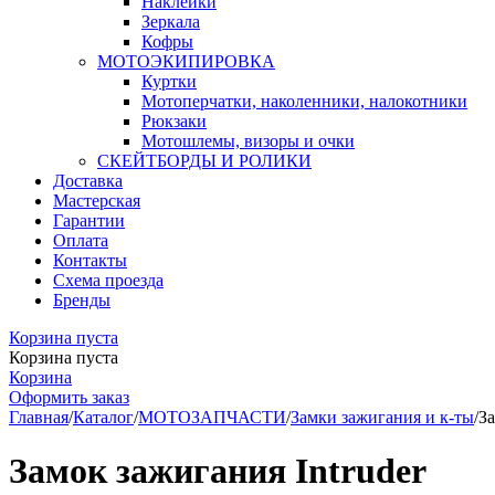
Наклейки
Зеркала
Кофры
МОТОЭКИПИРОВКА
Куртки
Мотоперчатки, наколенники, налокотники
Рюкзаки
Мотошлемы, визоры и очки
СКЕЙТБОРДЫ И РОЛИКИ
Доставка
Мастерская
Гарантии
Оплата
Контакты
Схема проезда
Бренды
Корзина пуста
Корзина пуста
Корзина
Оформить заказ
Главная
/
Каталог
/
МОТОЗАПЧАСТИ
/
Замки зажигания и к-ты
/
За
Замок зажигания Intruder