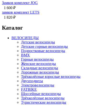
Замков комплект JOG
1 600
₽
замков комплект LETS
1 820
₽
Каталог
ВЕЛОСИПЕДЫ
Детские велосипеды
Детские горные велосипеды
Подростковые велосипеды
BMX
Горные велосипеды
Женские велосипеды
Складные велосипеды
Дорожные велосипеды
Трёхколёсные взрослые велосипеды
Двухподвесы
Электровелосипеды
FATBIKE
Шоссейные велосипеды
Трёхколёсные велосипеды
Туристические велосипеды