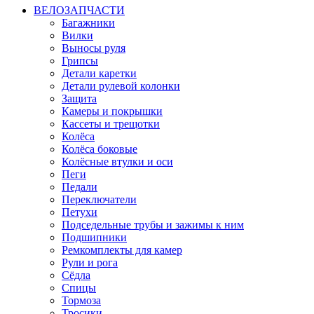
ВЕЛОЗАПЧАСТИ
Багажники
Вилки
Выносы руля
Грипсы
Детали каретки
Детали рулевой колонки
Защита
Камеры и покрышки
Кассеты и трещотки
Колёса
Колёса боковые
Колёсные втулки и оси
Пеги
Педали
Переключатели
Петухи
Подседельные трубы и зажимы к ним
Подшипники
Ремкомплекты для камер
Рули и рога
Сёдла
Спицы
Тормоза
Тросики