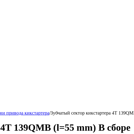
рни привода кикстартера
/
Зубчатый сектор кикстартера 4Т 139QM
 4Т 139QMB (l=55 mm) В сборе