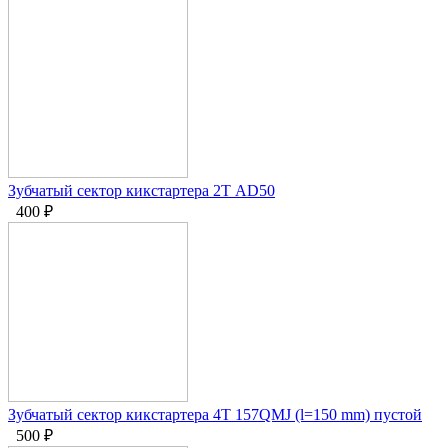
Зубчатый сектор кикстартера 2Т АD50
400
₽
Зубчатый сектор кикстартера 4Т 157QMJ (l=150 mm) пустой
500
₽