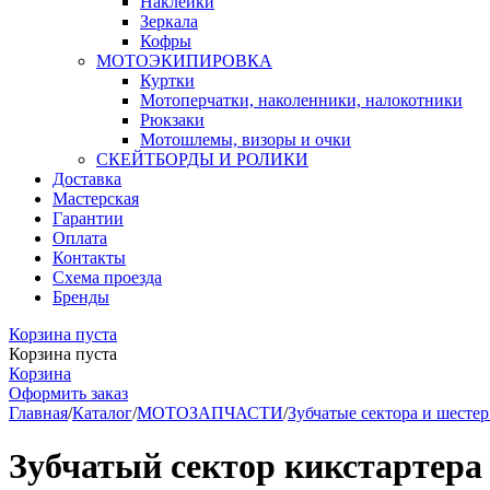
Наклейки
Зеркала
Кофры
МОТОЭКИПИРОВКА
Куртки
Мотоперчатки, наколенники, налокотники
Рюкзаки
Мотошлемы, визоры и очки
СКЕЙТБОРДЫ И РОЛИКИ
Доставка
Мастерская
Гарантии
Оплата
Контакты
Схема проезда
Бренды
Корзина пуста
Корзина пуста
Корзина
Оформить заказ
Главная
/
Каталог
/
МОТОЗАПЧАСТИ
/
Зубчатые сектора и шесте
Зубчатый сектор кикстартера