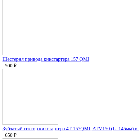
Шестерня привода кикстартера 157 QMJ
500
₽
Зубчатый сектор кикстартера 4T 157QMJ, ATV150 (L=145мм) в 
650
₽