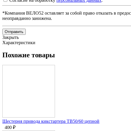
Согласие на обработку
персональных данных
.
*Компания ВЕЛО52 оставляет за собой право отказать в предос
неоправданно занижена.
Отправить
Закрыть
Характеристики
Похожие товары
Шестерня привода кикстартера TB50/60 цепной
400
₽