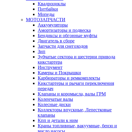
Квадроциклы
Питбайки
Мопеды
МОТОЗАПЧАСТИ
Аккумуляторы
Амортизаторы и подвеска
Бендиксы и обгонные муфты
Двигатель в сборе
Запчасти для снегоходов
Зип
Зубчатые сектора и шестерни привода
кикстартера
Инструмент
Камеры и Покрышки
Карбюраторы и ремкомплекты
Кикстартеры и рычаги переключения
передач
Клапаны и коромысла, валы ГРМ
Коленчатые валы
Колесные диски
Коллекторы впускные, Лепестковые
клапаны
Кпп и детали к ним
Краны топливные, вакуумные, бензо и
масло насосы