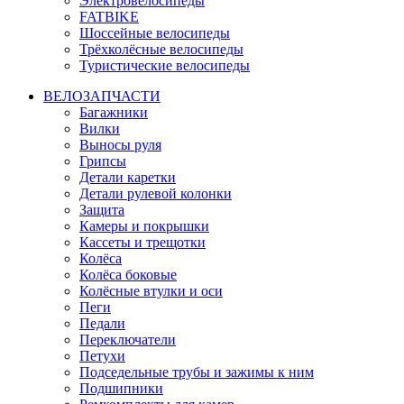
Электровелосипеды
FATBIKE
Шоссейные велосипеды
Трёхколёсные велосипеды
Туристические велосипеды
ВЕЛОЗАПЧАСТИ
Багажники
Вилки
Выносы руля
Грипсы
Детали каретки
Детали рулевой колонки
Защита
Камеры и покрышки
Кассеты и трещотки
Колёса
Колёса боковые
Колёсные втулки и оси
Пеги
Педали
Переключатели
Петухи
Подседельные трубы и зажимы к ним
Подшипники