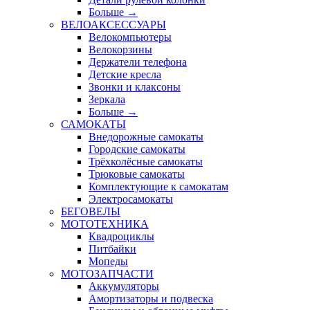
Больше
→
ВЕЛОАКСЕССУАРЫ
Велокомпьютеры
Велокорзины
Держатели телефона
Детские кресла
Звонки и клаксоны
Зеркала
Больше
→
САМОКАТЫ
Внедорожные самокаты
Городские самокаты
Трёхколёсные самокаты
Трюковые самокаты
Комплектующие к самокатам
Электросамокаты
БЕГОВЕЛЫ
МОТОТЕХНИКА
Квадроциклы
Питбайки
Мопеды
МОТОЗАПЧАСТИ
Аккумуляторы
Амортизаторы и подвеска