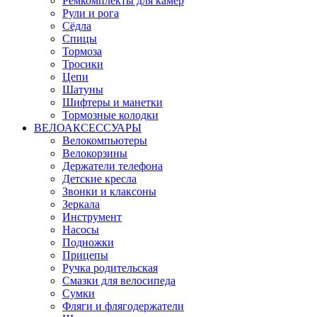
Ремкомплекты для камер
Рули и рога
Сёдла
Спицы
Тормоза
Тросики
Цепи
Шатуны
Шифтеры и манетки
Тормозные колодки
ВЕЛОАКСЕССУАРЫ
Велокомпьютеры
Велокорзины
Держатели телефона
Детские кресла
Звонки и клаксоны
Зеркала
Инструмент
Насосы
Подножки
Прицепы
Ручка родительская
Смазки для велосипеда
Сумки
Фляги и флягодержатели