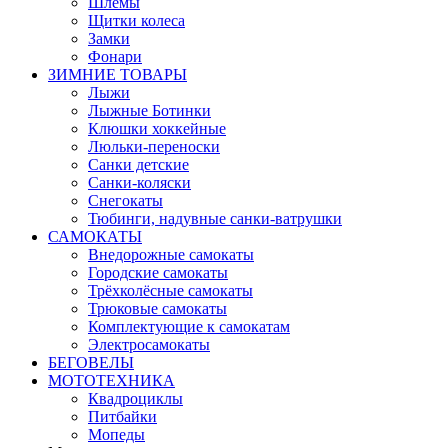
Шлемы
Щитки колеса
Замки
Фонари
ЗИМНИЕ ТОВАРЫ
Лыжи
Лыжные Ботинки
Клюшки хоккейные
Люльки-переноски
Санки детские
Санки-коляски
Снегокаты
Тюбинги, надувные санки-ватрушки
САМОКАТЫ
Внедорожные самокаты
Городские самокаты
Трёхколёсные самокаты
Трюковые самокаты
Комплектующие к самокатам
Электросамокаты
БЕГОВЕЛЫ
МОТОТЕХНИКА
Квадроциклы
Питбайки
Мопеды