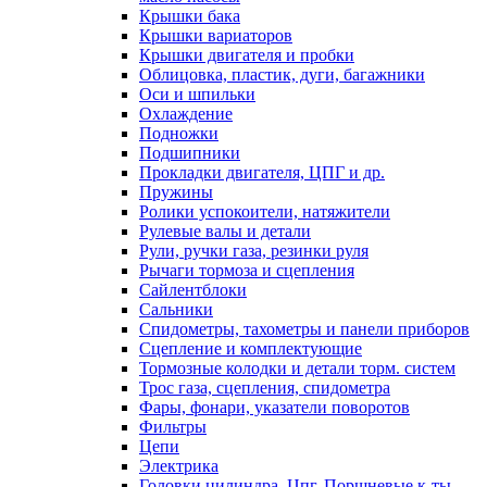
Крышки бака
Крышки вариаторов
Крышки двигателя и пробки
Облицовка, пластик, дуги, багажники
Оси и шпильки
Охлаждение
Подножки
Подшипники
Прокладки двигателя, ЦПГ и др.
Пружины
Ролики успокоители, натяжители
Рулевые валы и детали
Рули, ручки газа, резинки руля
Рычаги тормоза и сцепления
Сайлентблоки
Сальники
Спидометры, тахометры и панели приборов
Сцепление и комплектующие
Тормозные колодки и детали торм. систем
Трос газа, сцепления, спидометра
Фары, фонари, указатели поворотов
Фильтры
Цепи
Электрика
Головки цилиндра, Цпг, Поршневые к-ты,