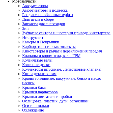
Мотозапчасти
Аккумуляторы
Амортизаторы и подвеска
Бендиксы и обгонные муфты
Двигатель в сборе
Запчасти для снегоходов
Зип
Зубчатые сектора и шестерни привода кикстартера
Инструмент
Камеры и Покрышки
Карбюраторы и ремкомплекты
Кикстартеры и рычаги переключения передач
Клапаны и коромысла, валы ГРМ
Коленчатые валы
Колесные диски
Коллекторы впускные, Лепестковые клапаны
Кпп и детали к ним
Краны топливные, вакуумные, бензо и масло
насосы
Крышки бака
Крышки вариаторов
Крышки двигателя и пробки
Облицовка, пластик, дуги, багажники
Оси и шпильки
Охлаждение