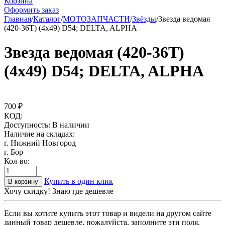
Корзина
Оформить заказ
Главная
/
Каталог
/
МОТОЗАПЧАСТИ
/
Звёзды
/
Звезда ведомая
(420-36T) (4x49) D54; DELTA, ALPHA
Звезда ведомая (420-36T)
(4x49) D54; DELTA, ALPHA
700
₽
КОД:
Доступность:
В наличии
Наличие на складах:
г. Нижний Новгород
г. Бор
Кол-во:
Купить в один клик
В корзину
Хочу скидку! Знаю где дешевле
Если вы хотите купить этот товар и видели на другом сайте
данный товар дешевле, пожалуйста, заполните эти поля,