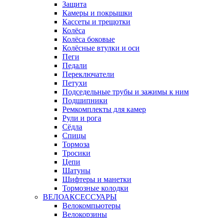
Защита
Камеры и покрышки
Кассеты и трещотки
Колёса
Колёса боковые
Колёсные втулки и оси
Пеги
Педали
Переключатели
Петухи
Подседельные трубы и зажимы к ним
Подшипники
Ремкомплекты для камер
Рули и рога
Сёдла
Спицы
Тормоза
Тросики
Цепи
Шатуны
Шифтеры и манетки
Тормозные колодки
ВЕЛОАКСЕССУАРЫ
Велокомпьютеры
Велокорзины