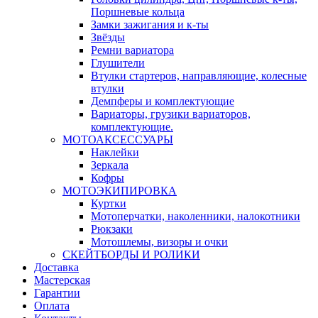
Поршневые кольца
Замки зажигания и к-ты
Звёзды
Ремни вариатора
Глушители
Втулки стартеров, направляющие, колесные
втулки
Демпферы и комплектующие
Вариаторы, грузики вариаторов,
комплектующие.
МОТОАКСЕССУАРЫ
Наклейки
Зеркала
Кофры
МОТОЭКИПИРОВКА
Куртки
Мотоперчатки, наколенники, налокотники
Рюкзаки
Мотошлемы, визоры и очки
СКЕЙТБОРДЫ И РОЛИКИ
Доставка
Мастерская
Гарантии
Оплата