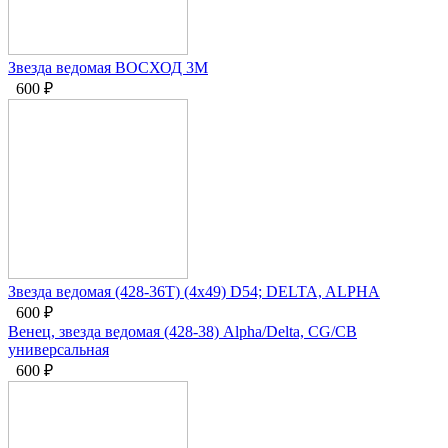
Звезда ведомая ВОСХОД 3М
600
₽
Звезда ведомая (428-36T) (4x49) D54; DELTA, ALPHA
600
₽
Венец, звезда ведомая (428-38) Alpha/Delta, CG/CB
универсальная
600
₽