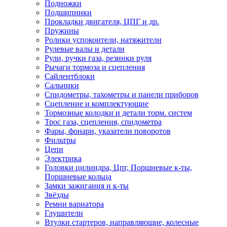
Подножки
Подшипники
Прокладки двигателя, ЦПГ и др.
Пружины
Ролики успокоители, натяжители
Рулевые валы и детали
Рули, ручки газа, резинки руля
Рычаги тормоза и сцепления
Сайлентблоки
Сальники
Спидометры, тахометры и панели приборов
Сцепление и комплектующие
Тормозные колодки и детали торм. систем
Трос газа, сцепления, спидометра
Фары, фонари, указатели поворотов
Фильтры
Цепи
Электрика
Головки цилиндра, Цпг, Поршневые к-ты,
Поршневые кольца
Замки зажигания и к-ты
Звёзды
Ремни вариатора
Глушители
Втулки стартеров, направляющие, колесные