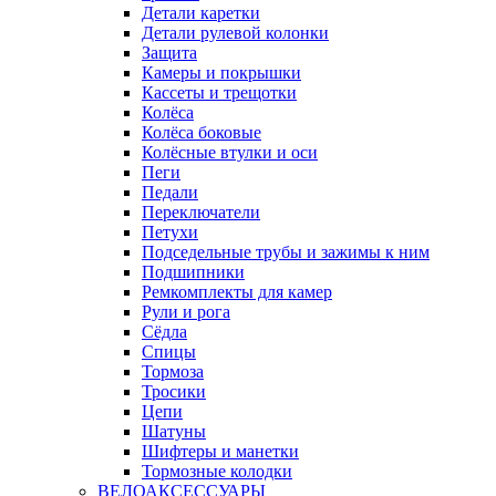
Детали каретки
Детали рулевой колонки
Защита
Камеры и покрышки
Кассеты и трещотки
Колёса
Колёса боковые
Колёсные втулки и оси
Пеги
Педали
Переключатели
Петухи
Подседельные трубы и зажимы к ним
Подшипники
Ремкомплекты для камер
Рули и рога
Сёдла
Спицы
Тормоза
Тросики
Цепи
Шатуны
Шифтеры и манетки
Тормозные колодки
ВЕЛОАКСЕССУАРЫ