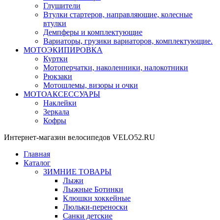
Глушители
Втулки стартеров, направляющие, колесные
втулки
Демпферы и комплектующие
Вариаторы, грузики вариаторов, комплектующие.
МОТОЭКИПИРОВКА
Куртки
Мотоперчатки, наколенники, налокотники
Рюкзаки
Мотошлемы, визоры и очки
МОТОАКСЕССУАРЫ
Наклейки
Зеркала
Кофры
Интернет-магазин велосипедов VELO52.RU
Главная
Каталог
ЗИМНИЕ ТОВАРЫ
Лыжи
Лыжные Ботинки
Клюшки хоккейные
Люльки-переноски
Санки детские