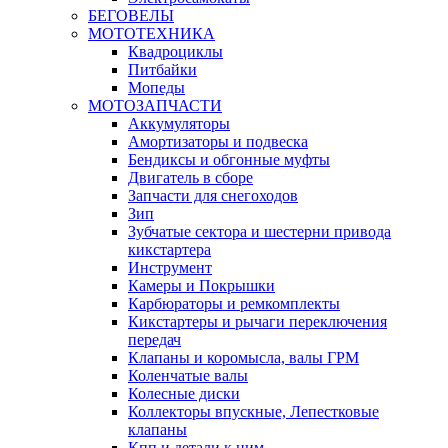
БЕГОВЕЛЫ
МОТОТЕХНИКА
Квадроциклы
Питбайки
Мопеды
МОТОЗАПЧАСТИ
Аккумуляторы
Амортизаторы и подвеска
Бендиксы и обгонные муфты
Двигатель в сборе
Запчасти для снегоходов
Зип
Зубчатые сектора и шестерни привода
кикстартера
Инструмент
Камеры и Покрышки
Карбюраторы и ремкомплекты
Кикстартеры и рычаги переключения
передач
Клапаны и коромысла, валы ГРМ
Коленчатые валы
Колесные диски
Коллекторы впускные, Лепестковые
клапаны
Кпп и детали к ним