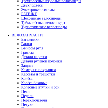
Трёхколёсные взрослые велосипеды
Двухподвесы
Электровелосипеды
FATBIKE
Шоссейные велосипеды
Трёхколёсные велосипеды
Туристические велосипеды
ВЕЛОЗАПЧАСТИ
Багажники
Вилки
Выносы руля
Грипсы
Детали каретки
Детали рулевой колонки
Защита
Камеры и покрышки
Кассеты и трещотки
Колёса
Колёса боковые
Колёсные втулки и оси
Пеги
Педали
Переключатели
Петухи