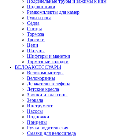
Подседельные трубы и зажимы к ним
Подшипники
Ремкомплекты для камер
Рули и рога
Сёдла
Спицы
Тормоза
Тросики
Цепи
Шатуны
Шифтеры и манетки
Тормозные колодки
ВЕЛОАКСЕССУАРЫ
Велокомпьютеры
Велокорзины
Держатели телефона
Детские кресла
Звонки и клаксоны
Зеркала
Инструмент
Насосы
Подножки
Прицепы
Ручка родительская
Смазки для велосипеда