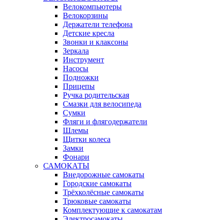
Велокомпьютеры
Велокорзины
Держатели телефона
Детские кресла
Звонки и клаксоны
Зеркала
Инструмент
Насосы
Подножки
Прицепы
Ручка родительская
Смазки для велосипеда
Сумки
Фляги и флягодержатели
Шлемы
Щитки колеса
Замки
Фонари
САМОКАТЫ
Внедорожные самокаты
Городские самокаты
Трёхколёсные самокаты
Трюковые самокаты
Комплектующие к самокатам
Электросамокаты