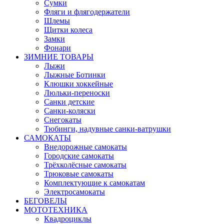
Сумки
Фляги и флягодержатели
Шлемы
Щитки колеса
Замки
Фонари
ЗИМНИЕ ТОВАРЫ
Лыжи
Лыжные Ботинки
Клюшки хоккейные
Люльки-переноски
Санки детские
Санки-коляски
Снегокаты
Тюбинги, надувные санки-ватрушки
САМОКАТЫ
Внедорожные самокаты
Городские самокаты
Трёхколёсные самокаты
Трюковые самокаты
Комплектующие к самокатам
Электросамокаты
БЕГОВЕЛЫ
МОТОТЕХНИКА
Квадроциклы