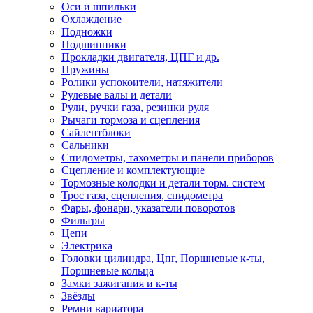
Оси и шпильки
Охлаждение
Подножки
Подшипники
Прокладки двигателя, ЦПГ и др.
Пружины
Ролики успокоители, натяжители
Рулевые валы и детали
Рули, ручки газа, резинки руля
Рычаги тормоза и сцепления
Сайлентблоки
Сальники
Спидометры, тахометры и панели приборов
Сцепление и комплектующие
Тормозные колодки и детали торм. систем
Трос газа, сцепления, спидометра
Фары, фонари, указатели поворотов
Фильтры
Цепи
Электрика
Головки цилиндра, Цпг, Поршневые к-ты,
Поршневые кольца
Замки зажигания и к-ты
Звёзды
Ремни вариатора