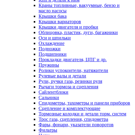
Краны топливные, вакуумные, бензо и
масло насосы
Крышки бака
Крышки вариаторов
Крышки двигателя и пробки
Облицовка, пластик, дуги, багажники
Оси и шпильки
Охлаждение
Подножки
Подшипники
Прокладки двигателя, ЦПГ и др.
Пружины
Ролики успокоители, натяжители
Рулевые валы и детали
Рули, ручки газа, резинки руля
Рычаги тормоза и сцепления
Сайлентблоки
Сальники
Спидометры, тахометры и панели приборов
Сцепление и комплектующие
Тормозные колодки и детали торм. систем
Трос газа, сцепления, спидометра
Фары, фонари, указатели поворотов
Фильтры