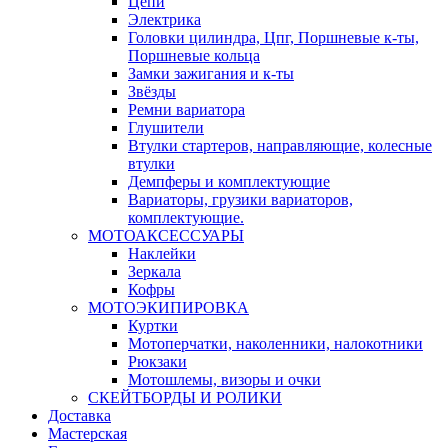
Цепи
Электрика
Головки цилиндра, Цпг, Поршневые к-ты,
Поршневые кольца
Замки зажигания и к-ты
Звёзды
Ремни вариатора
Глушители
Втулки стартеров, направляющие, колесные
втулки
Демпферы и комплектующие
Вариаторы, грузики вариаторов,
комплектующие.
МОТОАКСЕССУАРЫ
Наклейки
Зеркала
Кофры
МОТОЭКИПИРОВКА
Куртки
Мотоперчатки, наколенники, налокотники
Рюкзаки
Мотошлемы, визоры и очки
СКЕЙТБОРДЫ И РОЛИКИ
Доставка
Мастерская