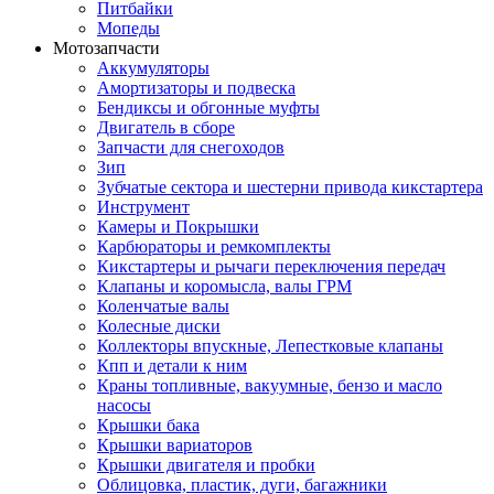
Питбайки
Мопеды
Мотозапчасти
Аккумуляторы
Амортизаторы и подвеска
Бендиксы и обгонные муфты
Двигатель в сборе
Запчасти для снегоходов
Зип
Зубчатые сектора и шестерни привода кикстартера
Инструмент
Камеры и Покрышки
Карбюраторы и ремкомплекты
Кикстартеры и рычаги переключения передач
Клапаны и коромысла, валы ГРМ
Коленчатые валы
Колесные диски
Коллекторы впускные, Лепестковые клапаны
Кпп и детали к ним
Краны топливные, вакуумные, бензо и масло
насосы
Крышки бака
Крышки вариаторов
Крышки двигателя и пробки
Облицовка, пластик, дуги, багажники