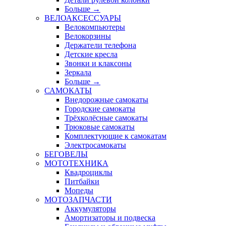
Больше
→
ВЕЛОАКСЕССУАРЫ
Велокомпьютеры
Велокорзины
Держатели телефона
Детские кресла
Звонки и клаксоны
Зеркала
Больше
→
САМОКАТЫ
Внедорожные самокаты
Городские самокаты
Трёхколёсные самокаты
Трюковые самокаты
Комплектующие к самокатам
Электросамокаты
БЕГОВЕЛЫ
МОТОТЕХНИКА
Квадроциклы
Питбайки
Мопеды
МОТОЗАПЧАСТИ
Аккумуляторы
Амортизаторы и подвеска