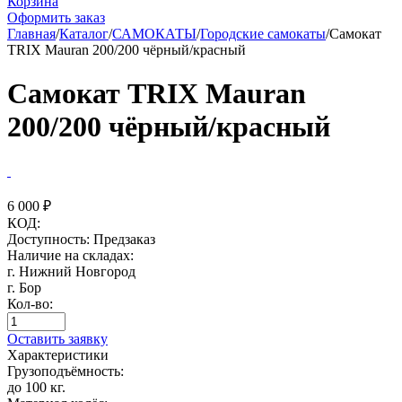
Корзина
Оформить заказ
Главная
/
Каталог
/
САМОКАТЫ
/
Городские самокаты
/
Самокат
TRIX Mauran 200/200 чёрный/красный
Самокат TRIX Mauran
200/200 чёрный/красный
6 000
₽
КОД:
Доступность:
Предзаказ
Наличие на складах:
г. Нижний Новгород
г. Бор
Кол-во:
Оставить заявку
Характеристики
Грузоподъёмность:
до 100 кг.