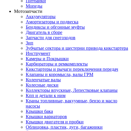
Питбайки
Мопеды
Мотозапчасти
Аккумуляторы
Амортизаторы и подвеска
Бендиксы и обгонные муфты
Двигатель в сборе
Запчасти для снегоходов
Зип
Зубчатые сектора и шестерни привода кикстартера
Инструмент
Камеры и Покрышки
Карбюраторы и ремкомплекты
Кикстартеры и рычаги переключения передач
Клапаны и коромысла, валы ГРМ
Коленчатые валы
Колесные диски
Коллекторы впускные, Лепестковые клапаны
Кпп и детали к ним
Краны топливные, вакуумные, бензо и масло
насосы
Крышки бака
Крышки вариаторов
Крышки двигателя и пробки
Облицовка, пластик, дуги, багажники