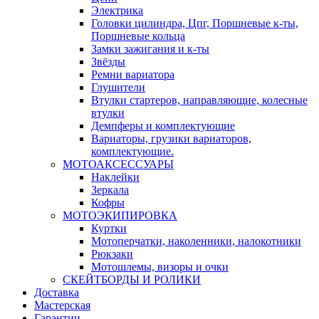
Электрика
Головки цилиндра, Цпг, Поршневые к-ты,
Поршневые кольца
Замки зажигания и к-ты
Звёзды
Ремни вариатора
Глушители
Втулки стартеров, направляющие, колесные
втулки
Демпферы и комплектующие
Вариаторы, грузики вариаторов,
комплектующие.
МОТОАКСЕССУАРЫ
Наклейки
Зеркала
Кофры
МОТОЭКИПИРОВКА
Куртки
Мотоперчатки, наколенники, налокотники
Рюкзаки
Мотошлемы, визоры и очки
СКЕЙТБОРДЫ И РОЛИКИ
Доставка
Мастерская
Гарантии