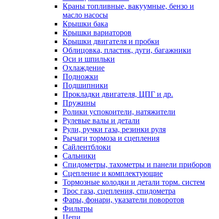
Краны топливные, вакуумные, бензо и
масло насосы
Крышки бака
Крышки вариаторов
Крышки двигателя и пробки
Облицовка, пластик, дуги, багажники
Оси и шпильки
Охлаждение
Подножки
Подшипники
Прокладки двигателя, ЦПГ и др.
Пружины
Ролики успокоители, натяжители
Рулевые валы и детали
Рули, ручки газа, резинки руля
Рычаги тормоза и сцепления
Сайлентблоки
Сальники
Спидометры, тахометры и панели приборов
Сцепление и комплектующие
Тормозные колодки и детали торм. систем
Трос газа, сцепления, спидометра
Фары, фонари, указатели поворотов
Фильтры
Цепи