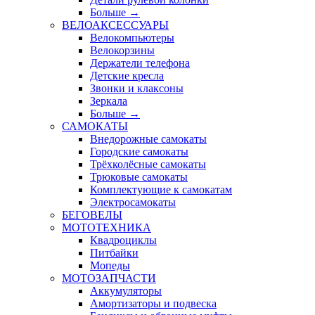
Больше
→
ВЕЛОАКСЕССУАРЫ
Велокомпьютеры
Велокорзины
Держатели телефона
Детские кресла
Звонки и клаксоны
Зеркала
Больше
→
САМОКАТЫ
Внедорожные самокаты
Городские самокаты
Трёхколёсные самокаты
Трюковые самокаты
Комплектующие к самокатам
Электросамокаты
БЕГОВЕЛЫ
МОТОТЕХНИКА
Квадроциклы
Питбайки
Мопеды
МОТОЗАПЧАСТИ
Аккумуляторы
Амортизаторы и подвеска