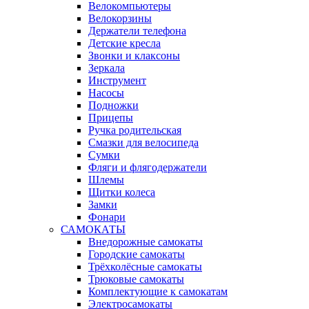
Велокомпьютеры
Велокорзины
Держатели телефона
Детские кресла
Звонки и клаксоны
Зеркала
Инструмент
Насосы
Подножки
Прицепы
Ручка родительская
Смазки для велосипеда
Сумки
Фляги и флягодержатели
Шлемы
Щитки колеса
Замки
Фонари
САМОКАТЫ
Внедорожные самокаты
Городские самокаты
Трёхколёсные самокаты
Трюковые самокаты
Комплектующие к самокатам
Электросамокаты