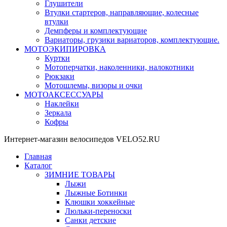
Глушители
Втулки стартеров, направляющие, колесные
втулки
Демпферы и комплектующие
Вариаторы, грузики вариаторов, комплектующие.
МОТОЭКИПИРОВКА
Куртки
Мотоперчатки, наколенники, налокотники
Рюкзаки
Мотошлемы, визоры и очки
МОТОАКСЕССУАРЫ
Наклейки
Зеркала
Кофры
Интернет-магазин велосипедов VELO52.RU
Главная
Каталог
ЗИМНИЕ ТОВАРЫ
Лыжи
Лыжные Ботинки
Клюшки хоккейные
Люльки-переноски
Санки детские