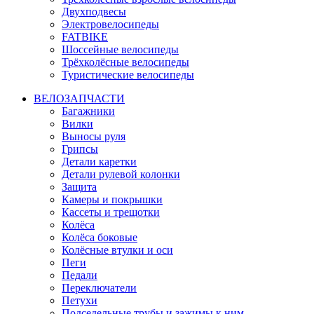
Двухподвесы
Электровелосипеды
FATBIKE
Шоссейные велосипеды
Трёхколёсные велосипеды
Туристические велосипеды
ВЕЛОЗАПЧАСТИ
Багажники
Вилки
Выносы руля
Грипсы
Детали каретки
Детали рулевой колонки
Защита
Камеры и покрышки
Кассеты и трещотки
Колёса
Колёса боковые
Колёсные втулки и оси
Пеги
Педали
Переключатели
Петухи
Подседельные трубы и зажимы к ним