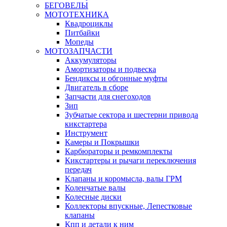
БЕГОВЕЛЫ
МОТОТЕХНИКА
Квадроциклы
Питбайки
Мопеды
МОТОЗАПЧАСТИ
Аккумуляторы
Амортизаторы и подвеска
Бендиксы и обгонные муфты
Двигатель в сборе
Запчасти для снегоходов
Зип
Зубчатые сектора и шестерни привода
кикстартера
Инструмент
Камеры и Покрышки
Карбюраторы и ремкомплекты
Кикстартеры и рычаги переключения
передач
Клапаны и коромысла, валы ГРМ
Коленчатые валы
Колесные диски
Коллекторы впускные, Лепестковые
клапаны
Кпп и детали к ним