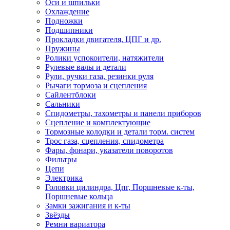
Оси и шпильки
Охлаждение
Подножки
Подшипники
Прокладки двигателя, ЦПГ и др.
Пружины
Ролики успокоители, натяжители
Рулевые валы и детали
Рули, ручки газа, резинки руля
Рычаги тормоза и сцепления
Сайлентблоки
Сальники
Спидометры, тахометры и панели приборов
Сцепление и комплектующие
Тормозные колодки и детали торм. систем
Трос газа, сцепления, спидометра
Фары, фонари, указатели поворотов
Фильтры
Цепи
Электрика
Головки цилиндра, Цпг, Поршневые к-ты,
Поршневые кольца
Замки зажигания и к-ты
Звёзды
Ремни вариатора