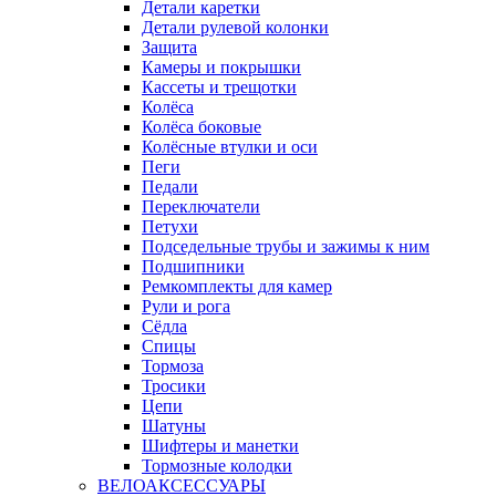
Детали каретки
Детали рулевой колонки
Защита
Камеры и покрышки
Кассеты и трещотки
Колёса
Колёса боковые
Колёсные втулки и оси
Пеги
Педали
Переключатели
Петухи
Подседельные трубы и зажимы к ним
Подшипники
Ремкомплекты для камер
Рули и рога
Сёдла
Спицы
Тормоза
Тросики
Цепи
Шатуны
Шифтеры и манетки
Тормозные колодки
ВЕЛОАКСЕССУАРЫ