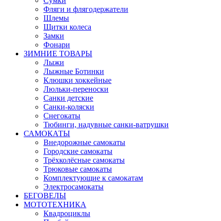
Сумки
Фляги и флягодержатели
Шлемы
Щитки колеса
Замки
Фонари
ЗИМНИЕ ТОВАРЫ
Лыжи
Лыжные Ботинки
Клюшки хоккейные
Люльки-переноски
Санки детские
Санки-коляски
Снегокаты
Тюбинги, надувные санки-ватрушки
САМОКАТЫ
Внедорожные самокаты
Городские самокаты
Трёхколёсные самокаты
Трюковые самокаты
Комплектующие к самокатам
Электросамокаты
БЕГОВЕЛЫ
МОТОТЕХНИКА
Квадроциклы