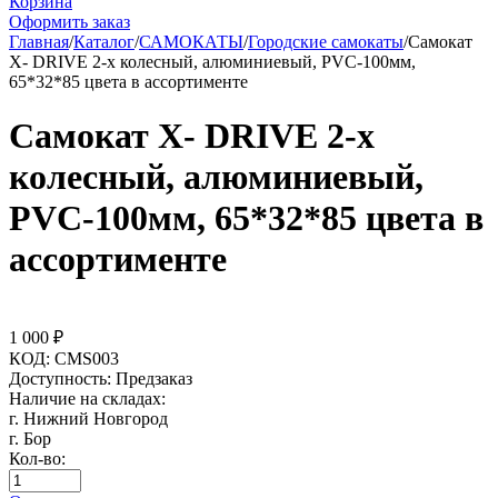
Корзина
Оформить заказ
Главная
/
Каталог
/
САМОКАТЫ
/
Городские самокаты
/
Самокат
X- DRIVE 2-х колесный, алюминиевый, PVC-100мм,
65*32*85 цвета в ассортименте
Самокат X- DRIVE 2-х
колесный, алюминиевый,
PVC-100мм, 65*32*85 цвета в
ассортименте
1 000
₽
КОД:
СМS003
Доступность:
Предзаказ
Наличие на складах:
г. Нижний Новгород
г. Бор
Кол-во: