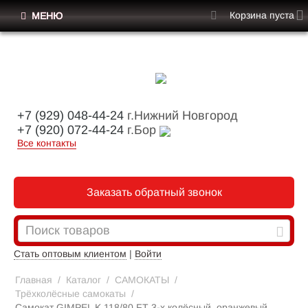
Корзина пуста
МЕНЮ
+7 (929) 048-44-24
г.Нижний Новгород
+7 (920) 072-44-24
г.Бор
Все контакты
Заказать обратный звонок
Стать оптовым клиентом
|
Войти
Главная
/
Каталог
/
САМОКАТЫ
/
Трёхколёсные самокаты
/
Самокат GIMPEL K 118/80 FT 3-х колёсный, оранжевый