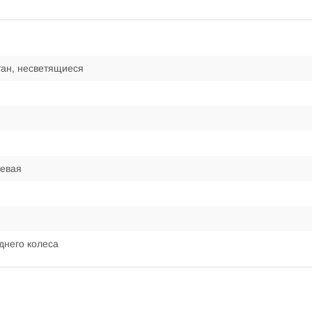
ан, несветящиеся
евая
днего колеса