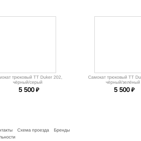
окат трюковый TT Duker 202,
Самокат трюковый TT Du
чёрный/серый
чёрный/зелёный
5 500
5 500
₽
₽
нтакты
Схема проезда
Бренды
льности