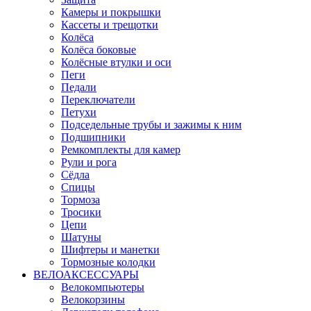
Камеры и покрышки
Кассеты и трещотки
Колёса
Колёса боковые
Колёсные втулки и оси
Пеги
Педали
Переключатели
Петухи
Подседельные трубы и зажимы к ним
Подшипники
Ремкомплекты для камер
Рули и рога
Сёдла
Спицы
Тормоза
Тросики
Цепи
Шатуны
Шифтеры и манетки
Тормозные колодки
ВЕЛОАКСЕССУАРЫ
Велокомпьютеры
Велокорзины