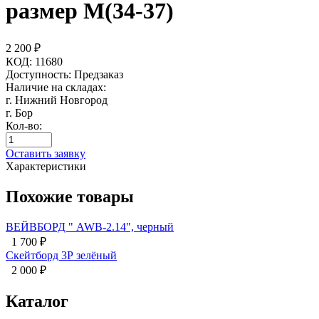
размер M(34-37)
2 200
₽
КОД:
11680
Доступность:
Предзаказ
Наличие на складах:
г. Нижний Новгород
г. Бор
Кол-во:
Оставить заявку
Характеристики
Похожие товары
ВЕЙВБОРД " AWB-2.14", черный
1 700
₽
Скейтборд 3Р зелёный
2 000
₽
Каталог