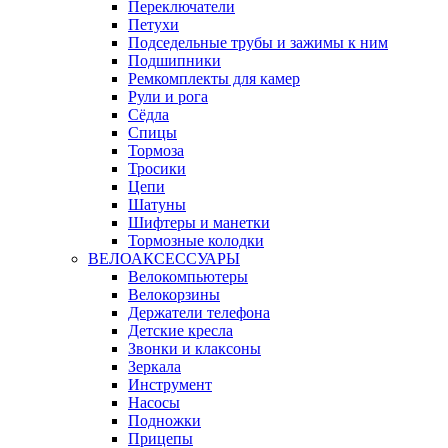
Переключатели
Петухи
Подседельные трубы и зажимы к ним
Подшипники
Ремкомплекты для камер
Рули и рога
Сёдла
Спицы
Тормоза
Тросики
Цепи
Шатуны
Шифтеры и манетки
Тормозные колодки
ВЕЛОАКСЕССУАРЫ
Велокомпьютеры
Велокорзины
Держатели телефона
Детские кресла
Звонки и клаксоны
Зеркала
Инструмент
Насосы
Подножки
Прицепы