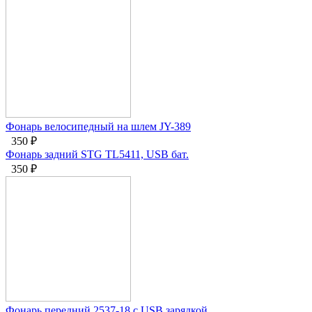
Фонарь велосипедный на шлем JY-389
350
₽
Фонарь задний STG TL5411, USB бат.
350
₽
Фонарь передний 2537-18 с USB зарядкой