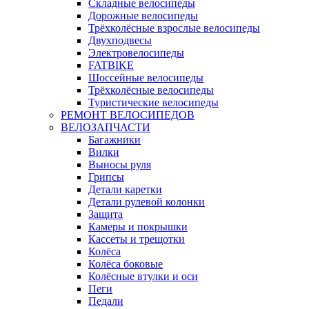
Складные велосипеды
Дорожные велосипеды
Трёхколёсные взрослые велосипеды
Двухподвесы
Электровелосипеды
FATBIKE
Шоссейные велосипеды
Трёхколёсные велосипеды
Туристические велосипеды
РЕМОНТ ВЕЛОСИПЕДОВ
ВЕЛОЗАПЧАСТИ
Багажники
Вилки
Выносы руля
Грипсы
Детали каретки
Детали рулевой колонки
Защита
Камеры и покрышки
Кассеты и трещотки
Колёса
Колёса боковые
Колёсные втулки и оси
Пеги
Педали