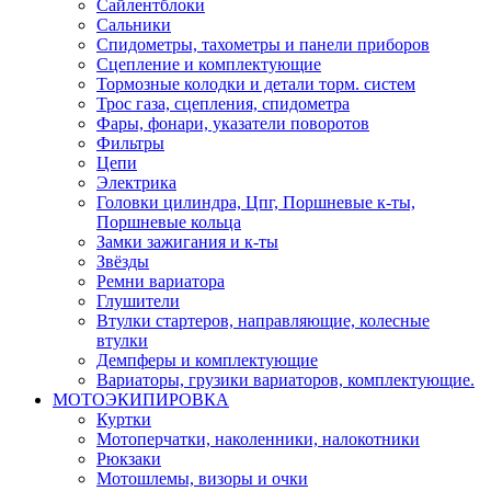
Сайлентблоки
Сальники
Спидометры, тахометры и панели приборов
Сцепление и комплектующие
Тормозные колодки и детали торм. систем
Трос газа, сцепления, спидометра
Фары, фонари, указатели поворотов
Фильтры
Цепи
Электрика
Головки цилиндра, Цпг, Поршневые к-ты,
Поршневые кольца
Замки зажигания и к-ты
Звёзды
Ремни вариатора
Глушители
Втулки стартеров, направляющие, колесные
втулки
Демпферы и комплектующие
Вариаторы, грузики вариаторов, комплектующие.
МОТОЭКИПИРОВКА
Куртки
Мотоперчатки, наколенники, налокотники
Рюкзаки
Мотошлемы, визоры и очки