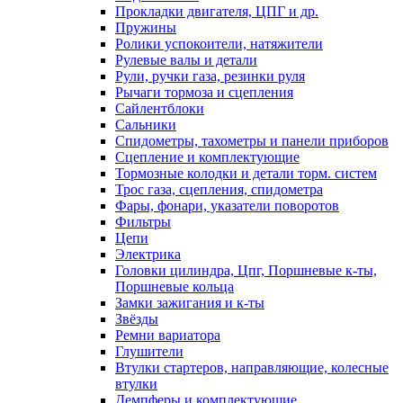
Прокладки двигателя, ЦПГ и др.
Пружины
Ролики успокоители, натяжители
Рулевые валы и детали
Рули, ручки газа, резинки руля
Рычаги тормоза и сцепления
Сайлентблоки
Сальники
Спидометры, тахометры и панели приборов
Сцепление и комплектующие
Тормозные колодки и детали торм. систем
Трос газа, сцепления, спидометра
Фары, фонари, указатели поворотов
Фильтры
Цепи
Электрика
Головки цилиндра, Цпг, Поршневые к-ты,
Поршневые кольца
Замки зажигания и к-ты
Звёзды
Ремни вариатора
Глушители
Втулки стартеров, направляющие, колесные
втулки
Демпферы и комплектующие