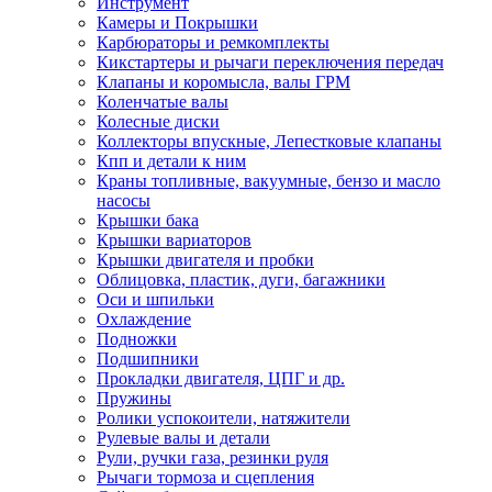
Инструмент
Камеры и Покрышки
Карбюраторы и ремкомплекты
Кикстартеры и рычаги переключения передач
Клапаны и коромысла, валы ГРМ
Коленчатые валы
Колесные диски
Коллекторы впускные, Лепестковые клапаны
Кпп и детали к ним
Краны топливные, вакуумные, бензо и масло
насосы
Крышки бака
Крышки вариаторов
Крышки двигателя и пробки
Облицовка, пластик, дуги, багажники
Оси и шпильки
Охлаждение
Подножки
Подшипники
Прокладки двигателя, ЦПГ и др.
Пружины
Ролики успокоители, натяжители
Рулевые валы и детали
Рули, ручки газа, резинки руля
Рычаги тормоза и сцепления