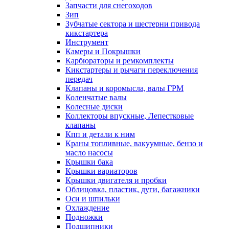
Запчасти для снегоходов
Зип
Зубчатые сектора и шестерни привода
кикстартера
Инструмент
Камеры и Покрышки
Карбюраторы и ремкомплекты
Кикстартеры и рычаги переключения
передач
Клапаны и коромысла, валы ГРМ
Коленчатые валы
Колесные диски
Коллекторы впускные, Лепестковые
клапаны
Кпп и детали к ним
Краны топливные, вакуумные, бензо и
масло насосы
Крышки бака
Крышки вариаторов
Крышки двигателя и пробки
Облицовка, пластик, дуги, багажники
Оси и шпильки
Охлаждение
Подножки
Подшипники