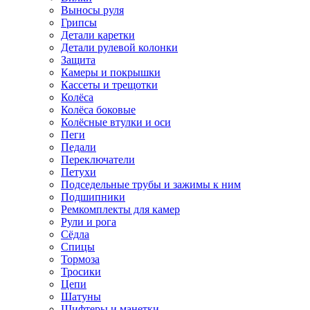
Выносы руля
Грипсы
Детали каретки
Детали рулевой колонки
Защита
Камеры и покрышки
Кассеты и трещотки
Колёса
Колёса боковые
Колёсные втулки и оси
Пеги
Педали
Переключатели
Петухи
Подседельные трубы и зажимы к ним
Подшипники
Ремкомплекты для камер
Рули и рога
Сёдла
Спицы
Тормоза
Тросики
Цепи
Шатуны
Шифтеры и манетки