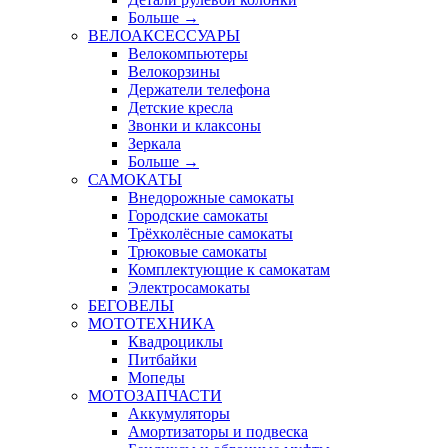
Больше
→
ВЕЛОАКСЕССУАРЫ
Велокомпьютеры
Велокорзины
Держатели телефона
Детские кресла
Звонки и клаксоны
Зеркала
Больше
→
САМОКАТЫ
Внедорожные самокаты
Городские самокаты
Трёхколёсные самокаты
Трюковые самокаты
Комплектующие к самокатам
Электросамокаты
БЕГОВЕЛЫ
МОТОТЕХНИКА
Квадроциклы
Питбайки
Мопеды
МОТОЗАПЧАСТИ
Аккумуляторы
Амортизаторы и подвеска