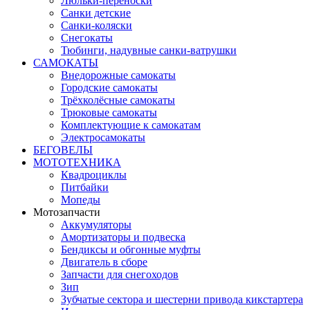
Люльки-переноски
Санки детские
Санки-коляски
Снегокаты
Тюбинги, надувные санки-ватрушки
САМОКАТЫ
Внедорожные самокаты
Городские самокаты
Трёхколёсные самокаты
Трюковые самокаты
Комплектующие к самокатам
Электросамокаты
БЕГОВЕЛЫ
МОТОТЕХНИКА
Квадроциклы
Питбайки
Мопеды
Мотозапчасти
Аккумуляторы
Амортизаторы и подвеска
Бендиксы и обгонные муфты
Двигатель в сборе
Запчасти для снегоходов
Зип
Зубчатые сектора и шестерни привода кикстартера