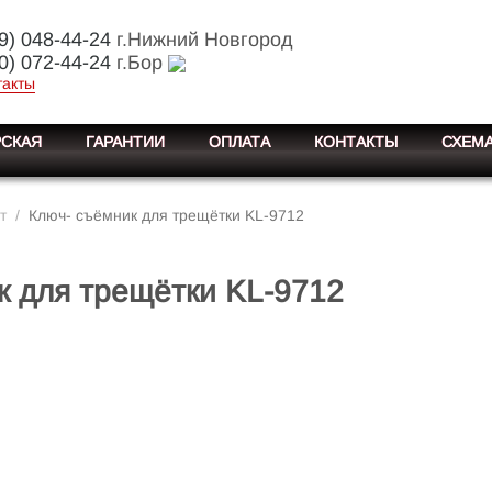
9) 048-44-24
г.Нижний Новгород
0) 072-44-24
г.Бор
такты
СКАЯ
ГАРАНТИИ
ОПЛАТА
КОНТАКТЫ
СХЕМА
т
/
Ключ- съёмник для трещётки KL-9712
к для трещётки KL-9712