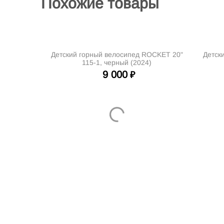
Похожие товары
Детский горный велосипед ROCKET 20"
Детск
115-1, черный (2024)
9 000
₽
Интернет-магазин велосипедов VELO52.RU