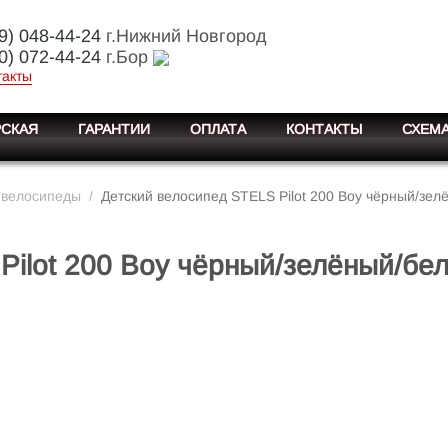
9) 048-44-24
г.Нижний Новгород
0) 072-44-24
г.Бор
такты
СКАЯ
ГАРАНТИИ
ОПЛАТА
КОНТАКТЫ
СХЕМА
 велосипеды
/
Детский велосипед STELS Pilot 200 Boy чёрный/зе
Pilot 200 Boy чёрный/зелёный/бе