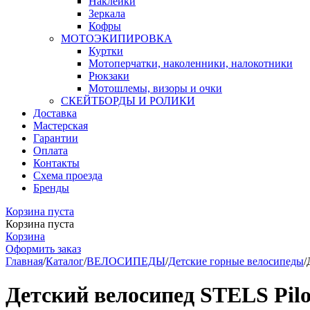
Наклейки
Зеркала
Кофры
МОТОЭКИПИРОВКА
Куртки
Мотоперчатки, наколенники, налокотники
Рюкзаки
Мотошлемы, визоры и очки
СКЕЙТБОРДЫ И РОЛИКИ
Доставка
Мастерская
Гарантии
Оплата
Контакты
Схема проезда
Бренды
Корзина пуста
Корзина пуста
Корзина
Оформить заказ
Главная
/
Каталог
/
ВЕЛОСИПЕДЫ
/
Детские горные велосипеды
/
Детский велосипед STELS Pilo