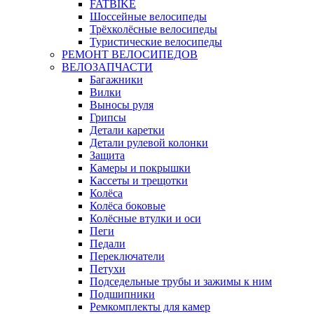
FATBIKE
Шоссейные велосипеды
Трёхколёсные велосипеды
Туристические велосипеды
РЕМОНТ ВЕЛОСИПЕДОВ
ВЕЛОЗАПЧАСТИ
Багажники
Вилки
Выносы руля
Грипсы
Детали каретки
Детали рулевой колонки
Защита
Камеры и покрышки
Кассеты и трещотки
Колёса
Колёса боковые
Колёсные втулки и оси
Пеги
Педали
Переключатели
Петухи
Подседельные трубы и зажимы к ним
Подшипники
Ремкомплекты для камер