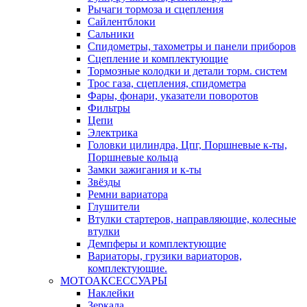
Рычаги тормоза и сцепления
Сайлентблоки
Сальники
Спидометры, тахометры и панели приборов
Сцепление и комплектующие
Тормозные колодки и детали торм. систем
Трос газа, сцепления, спидометра
Фары, фонари, указатели поворотов
Фильтры
Цепи
Электрика
Головки цилиндра, Цпг, Поршневые к-ты,
Поршневые кольца
Замки зажигания и к-ты
Звёзды
Ремни вариатора
Глушители
Втулки стартеров, направляющие, колесные
втулки
Демпферы и комплектующие
Вариаторы, грузики вариаторов,
комплектующие.
МОТОАКСЕССУАРЫ
Наклейки
Зеркала