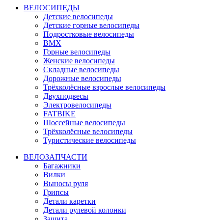
ВЕЛОСИПЕДЫ
Детские велосипеды
Детские горные велосипеды
Подростковые велосипеды
BMX
Горные велосипеды
Женские велосипеды
Складные велосипеды
Дорожные велосипеды
Трёхколёсные взрослые велосипеды
Двухподвесы
Электровелосипеды
FATBIKE
Шоссейные велосипеды
Трёхколёсные велосипеды
Туристические велосипеды
ВЕЛОЗАПЧАСТИ
Багажники
Вилки
Выносы руля
Грипсы
Детали каретки
Детали рулевой колонки
Защита