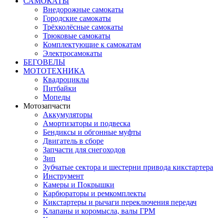
САМОКАТЫ
Внедорожные самокаты
Городские самокаты
Трёхколёсные самокаты
Трюковые самокаты
Комплектующие к самокатам
Электросамокаты
БЕГОВЕЛЫ
МОТОТЕХНИКА
Квадроциклы
Питбайки
Мопеды
Мотозапчасти
Аккумуляторы
Амортизаторы и подвеска
Бендиксы и обгонные муфты
Двигатель в сборе
Запчасти для снегоходов
Зип
Зубчатые сектора и шестерни привода кикстартера
Инструмент
Камеры и Покрышки
Карбюраторы и ремкомплекты
Кикстартеры и рычаги переключения передач
Клапаны и коромысла, валы ГРМ