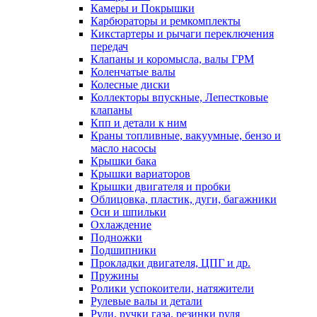
Камеры и Покрышки
Карбюраторы и ремкомплекты
Кикстартеры и рычаги переключения
передач
Клапаны и коромысла, валы ГРМ
Коленчатые валы
Колесные диски
Коллекторы впускные, Лепестковые
клапаны
Кпп и детали к ним
Краны топливные, вакуумные, бензо и
масло насосы
Крышки бака
Крышки вариаторов
Крышки двигателя и пробки
Облицовка, пластик, дуги, багажники
Оси и шпильки
Охлаждение
Подножки
Подшипники
Прокладки двигателя, ЦПГ и др.
Пружины
Ролики успокоители, натяжители
Рулевые валы и детали
Рули, ручки газа, резинки руля