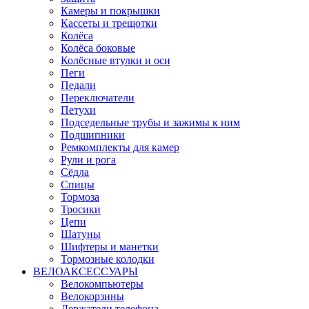
Камеры и покрышки
Кассеты и трещотки
Колёса
Колёса боковые
Колёсные втулки и оси
Пеги
Педали
Переключатели
Петухи
Подседельные трубы и зажимы к ним
Подшипники
Ремкомплекты для камер
Рули и рога
Сёдла
Спицы
Тормоза
Тросики
Цепи
Шатуны
Шифтеры и манетки
Тормозные колодки
ВЕЛОАКСЕССУАРЫ
Велокомпьютеры
Велокорзины
Держатели телефона