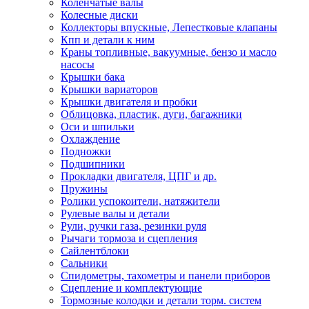
Коленчатые валы
Колесные диски
Коллекторы впускные, Лепестковые клапаны
Кпп и детали к ним
Краны топливные, вакуумные, бензо и масло
насосы
Крышки бака
Крышки вариаторов
Крышки двигателя и пробки
Облицовка, пластик, дуги, багажники
Оси и шпильки
Охлаждение
Подножки
Подшипники
Прокладки двигателя, ЦПГ и др.
Пружины
Ролики успокоители, натяжители
Рулевые валы и детали
Рули, ручки газа, резинки руля
Рычаги тормоза и сцепления
Сайлентблоки
Сальники
Спидометры, тахометры и панели приборов
Сцепление и комплектующие
Тормозные колодки и детали торм. систем