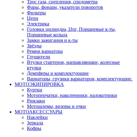
Трос газа, сцепления, спидометра
Фары, фонари, указатели поворотов
Фильтры
Цепи
Электрика
Головки цилиндра, Цпг, Поршневые к-ты,
Поршневые кольца
Замки зажигания и к-ты
Звёзды
Ремни вариатора
Глушители
Втулки стартеров, направляющие, колесные
втулки
Демпферы и комплектующие
Вариаторы, грузики вариаторов, комплектующие.
МОТОЭКИПИРОВКА
Куртки
Мотоперчатки, наколенники, налокотники
Рюкзаки
Мотошлемы, визоры и очки
МОТОАКСЕССУАРЫ
Наклейки
Зеркала
Кофры