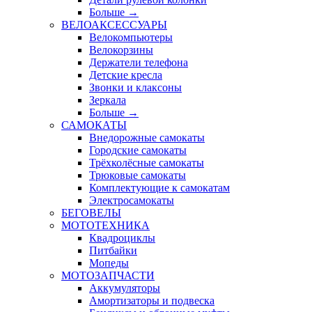
Больше
→
ВЕЛОАКСЕССУАРЫ
Велокомпьютеры
Велокорзины
Держатели телефона
Детские кресла
Звонки и клаксоны
Зеркала
Больше
→
САМОКАТЫ
Внедорожные самокаты
Городские самокаты
Трёхколёсные самокаты
Трюковые самокаты
Комплектующие к самокатам
Электросамокаты
БЕГОВЕЛЫ
МОТОТЕХНИКА
Квадроциклы
Питбайки
Мопеды
МОТОЗАПЧАСТИ
Аккумуляторы
Амортизаторы и подвеска