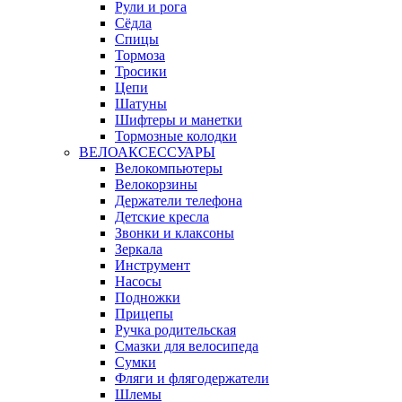
Рули и рога
Сёдла
Спицы
Тормоза
Тросики
Цепи
Шатуны
Шифтеры и манетки
Тормозные колодки
ВЕЛОАКСЕССУАРЫ
Велокомпьютеры
Велокорзины
Держатели телефона
Детские кресла
Звонки и клаксоны
Зеркала
Инструмент
Насосы
Подножки
Прицепы
Ручка родительская
Смазки для велосипеда
Сумки
Фляги и флягодержатели
Шлемы