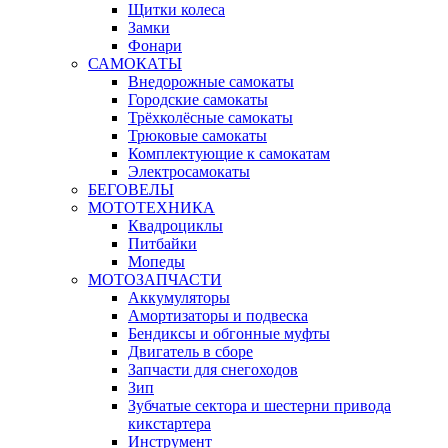
Щитки колеса
Замки
Фонари
САМОКАТЫ
Внедорожные самокаты
Городские самокаты
Трёхколёсные самокаты
Трюковые самокаты
Комплектующие к самокатам
Электросамокаты
БЕГОВЕЛЫ
МОТОТЕХНИКА
Квадроциклы
Питбайки
Мопеды
МОТОЗАПЧАСТИ
Аккумуляторы
Амортизаторы и подвеска
Бендиксы и обгонные муфты
Двигатель в сборе
Запчасти для снегоходов
Зип
Зубчатые сектора и шестерни привода
кикстартера
Инструмент