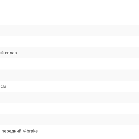
й сплав
 см
 передний V-brake