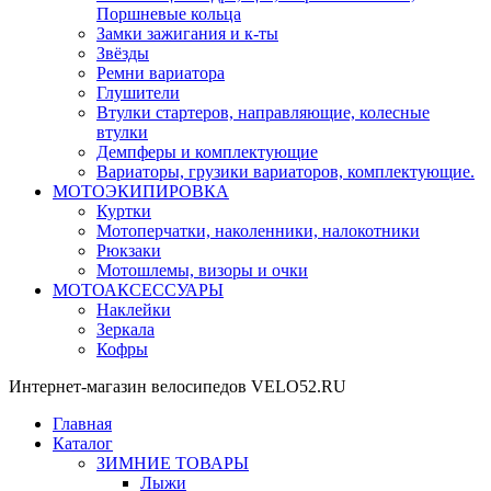
Поршневые кольца
Замки зажигания и к-ты
Звёзды
Ремни вариатора
Глушители
Втулки стартеров, направляющие, колесные
втулки
Демпферы и комплектующие
Вариаторы, грузики вариаторов, комплектующие.
МОТОЭКИПИРОВКА
Куртки
Мотоперчатки, наколенники, налокотники
Рюкзаки
Мотошлемы, визоры и очки
МОТОАКСЕССУАРЫ
Наклейки
Зеркала
Кофры
Интернет-магазин велосипедов VELO52.RU
Главная
Каталог
ЗИМНИЕ ТОВАРЫ
Лыжи