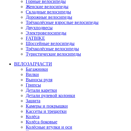
Горные велосипеды
Женские велосипеды
Складные велосипеды
Дорожные велосипеды
Трёхколёсные взрослые велосипеды
Двухподвесы
Электровелосипеды
FATBIKE
Шоссейные велосипеды
Трёхколёсные велосипеды
Туристические велосипеды
ВЕЛОЗАПЧАСТИ
Багажники
Вилки
Выносы руля
Грипсы
Детали каретки
Детали рулевой колонки
Защита
Камеры и покрышки
Кассеты и трещотки
Колёса
Колёса боковые
Колёсные втулки и оси