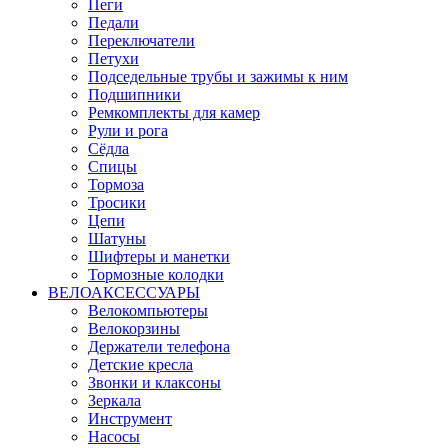
Пеги
Педали
Переключатели
Петухи
Подседельные трубы и зажимы к ним
Подшипники
Ремкомплекты для камер
Рули и рога
Сёдла
Спицы
Тормоза
Тросики
Цепи
Шатуны
Шифтеры и манетки
Тормозные колодки
ВЕЛОАКСЕССУАРЫ
Велокомпьютеры
Велокорзины
Держатели телефона
Детские кресла
Звонки и клаксоны
Зеркала
Инструмент
Насосы