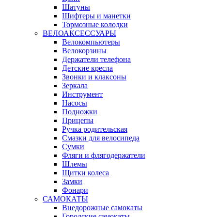
Шатуны
Шифтеры и манетки
Тормозные колодки
ВЕЛОАКСЕССУАРЫ
Велокомпьютеры
Велокорзины
Держатели телефона
Детские кресла
Звонки и клаксоны
Зеркала
Инструмент
Насосы
Подножки
Прицепы
Ручка родительская
Смазки для велосипеда
Сумки
Фляги и флягодержатели
Шлемы
Щитки колеса
Замки
Фонари
САМОКАТЫ
Внедорожные самокаты
Городские самокаты