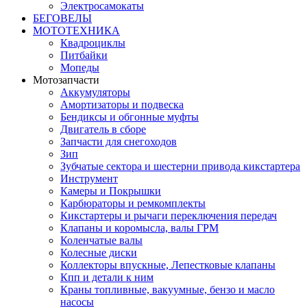
Электросамокаты
БЕГОВЕЛЫ
МОТОТЕХНИКА
Квадроциклы
Питбайки
Мопеды
Мотозапчасти
Аккумуляторы
Амортизаторы и подвеска
Бендиксы и обгонные муфты
Двигатель в сборе
Запчасти для снегоходов
Зип
Зубчатые сектора и шестерни привода кикстартера
Инструмент
Камеры и Покрышки
Карбюраторы и ремкомплекты
Кикстартеры и рычаги переключения передач
Клапаны и коромысла, валы ГРМ
Коленчатые валы
Колесные диски
Коллекторы впускные, Лепестковые клапаны
Кпп и детали к ним
Краны топливные, вакуумные, бензо и масло
насосы