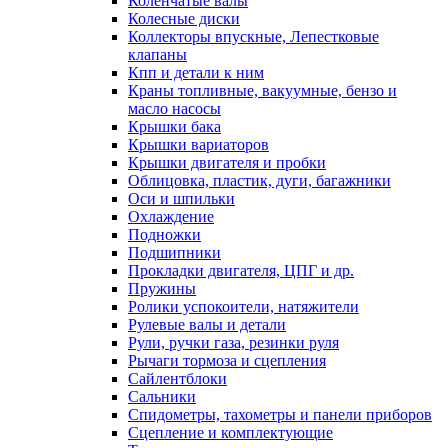
Коленчатые валы
Колесные диски
Коллекторы впускные, Лепестковые
клапаны
Кпп и детали к ним
Краны топливные, вакуумные, бензо и
масло насосы
Крышки бака
Крышки вариаторов
Крышки двигателя и пробки
Облицовка, пластик, дуги, багажники
Оси и шпильки
Охлаждение
Подножки
Подшипники
Прокладки двигателя, ЦПГ и др.
Пружины
Ролики успокоители, натяжители
Рулевые валы и детали
Рули, ручки газа, резинки руля
Рычаги тормоза и сцепления
Сайлентблоки
Сальники
Спидометры, тахометры и панели приборов
Сцепление и комплектующие