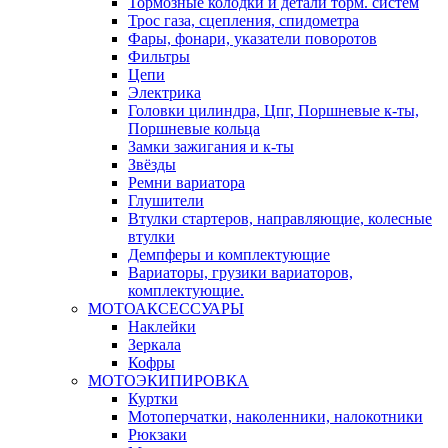
Тормозные колодки и детали торм. систем
Трос газа, сцепления, спидометра
Фары, фонари, указатели поворотов
Фильтры
Цепи
Электрика
Головки цилиндра, Цпг, Поршневые к-ты,
Поршневые кольца
Замки зажигания и к-ты
Звёзды
Ремни вариатора
Глушители
Втулки стартеров, направляющие, колесные
втулки
Демпферы и комплектующие
Вариаторы, грузики вариаторов,
комплектующие.
МОТОАКСЕССУАРЫ
Наклейки
Зеркала
Кофры
МОТОЭКИПИРОВКА
Куртки
Мотоперчатки, наколенники, налокотники
Рюкзаки