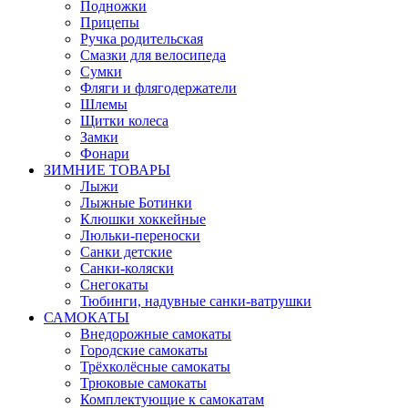
Подножки
Прицепы
Ручка родительская
Смазки для велосипеда
Сумки
Фляги и флягодержатели
Шлемы
Щитки колеса
Замки
Фонари
ЗИМНИЕ ТОВАРЫ
Лыжи
Лыжные Ботинки
Клюшки хоккейные
Люльки-переноски
Санки детские
Санки-коляски
Снегокаты
Тюбинги, надувные санки-ватрушки
САМОКАТЫ
Внедорожные самокаты
Городские самокаты
Трёхколёсные самокаты
Трюковые самокаты
Комплектующие к самокатам