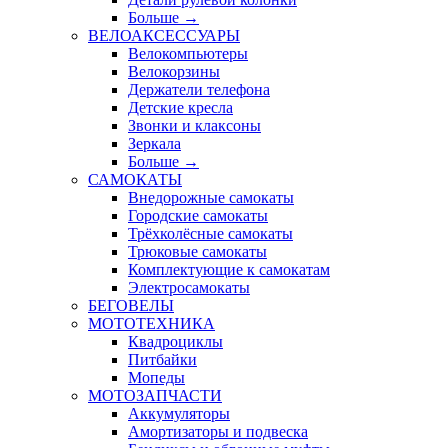
Больше
→
ВЕЛОАКСЕССУАРЫ
Велокомпьютеры
Велокорзины
Держатели телефона
Детские кресла
Звонки и клаксоны
Зеркала
Больше
→
САМОКАТЫ
Внедорожные самокаты
Городские самокаты
Трёхколёсные самокаты
Трюковые самокаты
Комплектующие к самокатам
Электросамокаты
БЕГОВЕЛЫ
МОТОТЕХНИКА
Квадроциклы
Питбайки
Мопеды
МОТОЗАПЧАСТИ
Аккумуляторы
Амортизаторы и подвеска