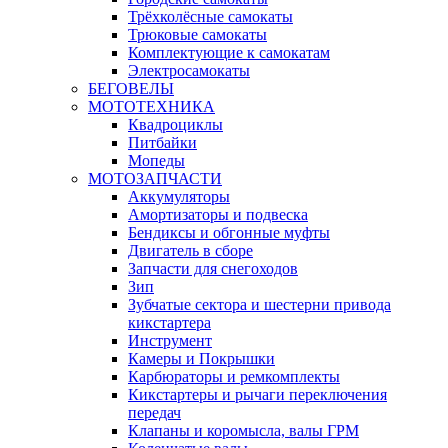
Трёхколёсные самокаты
Трюковые самокаты
Комплектующие к самокатам
Электросамокаты
БЕГОВЕЛЫ
МОТОТЕХНИКА
Квадроциклы
Питбайки
Мопеды
МОТОЗАПЧАСТИ
Аккумуляторы
Амортизаторы и подвеска
Бендиксы и обгонные муфты
Двигатель в сборе
Запчасти для снегоходов
Зип
Зубчатые сектора и шестерни привода
кикстартера
Инструмент
Камеры и Покрышки
Карбюраторы и ремкомплекты
Кикстартеры и рычаги переключения
передач
Клапаны и коромысла, валы ГРМ