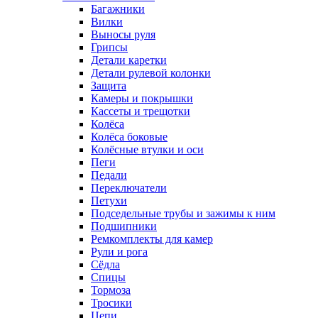
Багажники
Вилки
Выносы руля
Грипсы
Детали каретки
Детали рулевой колонки
Защита
Камеры и покрышки
Кассеты и трещотки
Колёса
Колёса боковые
Колёсные втулки и оси
Пеги
Педали
Переключатели
Петухи
Подседельные трубы и зажимы к ним
Подшипники
Ремкомплекты для камер
Рули и рога
Сёдла
Спицы
Тормоза
Тросики
Цепи