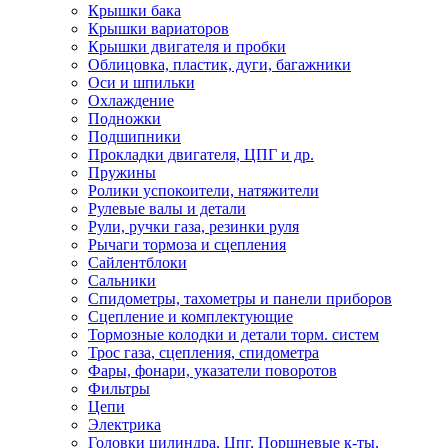
Крышки бака
Крышки вариаторов
Крышки двигателя и пробки
Облицовка, пластик, дуги, багажники
Оси и шпильки
Охлаждение
Подножки
Подшипники
Прокладки двигателя, ЦПГ и др.
Пружины
Ролики успокоители, натяжители
Рулевые валы и детали
Рули, ручки газа, резинки руля
Рычаги тормоза и сцепления
Сайлентблоки
Сальники
Спидометры, тахометры и панели приборов
Сцепление и комплектующие
Тормозные колодки и детали торм. систем
Трос газа, сцепления, спидометра
Фары, фонари, указатели поворотов
Фильтры
Цепи
Электрика
Головки цилиндра, Цпг, Поршневые к-ты,