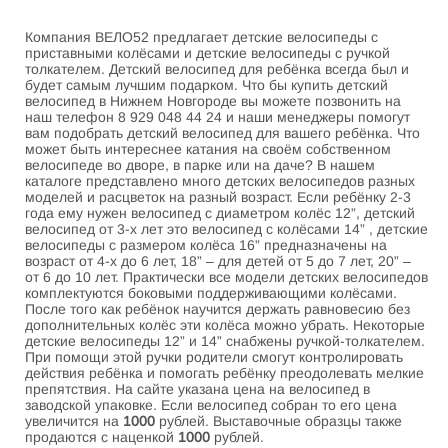
Компания ВЕЛО52 предлагает детские велосипеды с
приставными колёсами и детские велосипеды с ручкой
толкателем. Детский велосипед для ребёнка всегда был и
будет самым лучшим подарком. Что бы купить детский
велосипед в Нижнем Новгороде вы можете позвонить на
наш телефон 8 929 048 44 24 и наши менеджеры помогут
вам подобрать детский велосипед для вашего ребёнка. Что
может быть интереснее катания на своём собственном
велосипеде во дворе, в парке или на даче? В нашем
каталоге представлено много детских велосипедов разных
моделей и расцветок на разный возраст. Если ребёнку 2-3
года ему нужен велосипед с диаметром колёс 12”, детский
велосипед от 3-х лет это велосипед с колёсами 14” , детские
велосипеды с размером колёса 16” предназначены на
возраст от 4-х до 6 лет, 18” – для детей от 5 до 7 лет, 20” –
от 6 до 10 лет. Практически все модели детских велосипедов
комплектуются боковыми поддерживающими колёсами.
После того как ребёнок научится держать равновесию без
дополнительных колёс эти колёса можно убрать. Некоторые
детские велосипеды 12” и 14” снабжены ручкой-толкателем.
При помощи этой ручки родители смогут контролировать
действия ребёнка и помогать ребёнку преодолевать мелкие
препятствия.
На сайте указана цена на велосипед в
заводской упаковке. Если велосипед собран то его цена
увеличится на
1000
рублей. Выставочные образцы также
продаются с наценкой
1000
рублей.