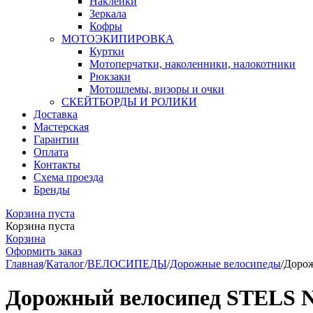
Наклейки
Зеркала
Кофры
МОТОЭКИПИРОВКА
Куртки
Мотоперчатки, наколенники, налокотники
Рюкзаки
Мотошлемы, визоры и очки
СКЕЙТБОРДЫ И РОЛИКИ
Доставка
Мастерская
Гарантии
Оплата
Контакты
Схема проезда
Бренды
Корзина пуста
Корзина пуста
Корзина
Оформить заказ
Главная
/
Каталог
/
ВЕЛОСИПЕДЫ
/
Дорожные велосипеды
/
Дорож
Дорожный велосипед STELS Na