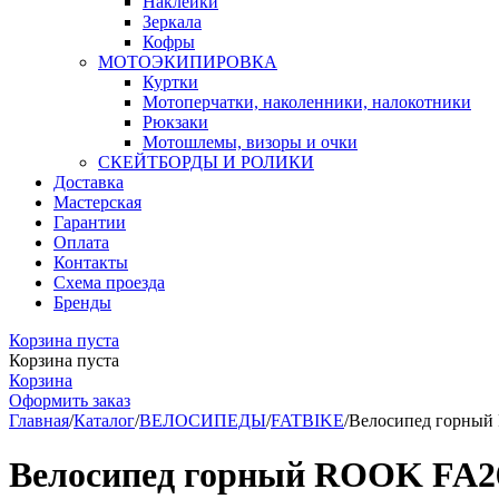
Наклейки
Зеркала
Кофры
МОТОЭКИПИРОВКА
Куртки
Мотоперчатки, наколенники, налокотники
Рюкзаки
Мотошлемы, визоры и очки
СКЕЙТБОРДЫ И РОЛИКИ
Доставка
Мастерская
Гарантии
Оплата
Контакты
Схема проезда
Бренды
Корзина пуста
Корзина пуста
Корзина
Оформить заказ
Главная
/
Каталог
/
ВЕЛОСИПЕДЫ
/
FATBIKE
/
Велосипед горный
Велосипед горный ROOK FA26