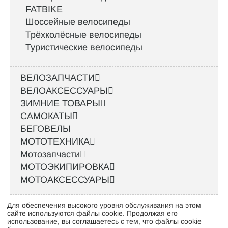
FATBIKE
Шоссейные велосипеды
Трёхколёсные велосипеды
Туристические велосипеды
ВЕЛОЗАПЧАСТИ
ВЕЛОАКСЕССУАРЫ
ЗИМНИЕ ТОВАРЫ
САМОКАТЫ
БЕГОВЕЛЫ
МОТОТЕХНИКА
Мотозапчасти
МОТОЭКИПИРОВКА
МОТОАКСЕССУАРЫ
Для обеспечения высокого уровня обслуживания на этом
Интернет-магазин велосипедов VELO52.RU
сайте используются файлы cookie. Продолжая его
использование, вы соглашаетесь с тем, что файлы cookie