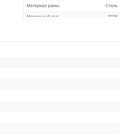
Материал рамы:
Сталь
Модельный год:
2026
Примерный возраст
12-... лет
велосипедиста:
Примерный рост
170 - 185 см
велосипедиста:
Размер рамы:
19,5"
Тип передней вилки:
Амортизационная
Тип тормозов:
Дисковые