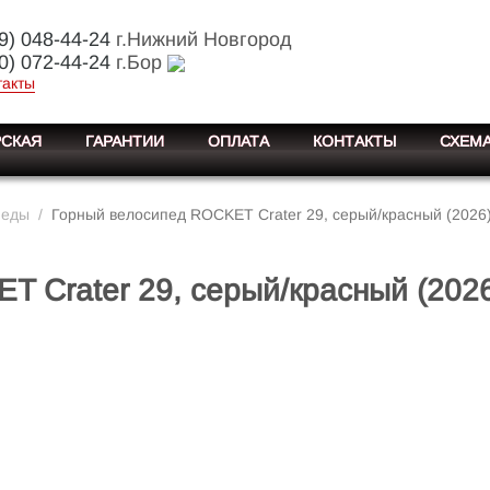
9) 048-44-24
г.Нижний Новгород
0) 072-44-24
г.Бор
такты
СКАЯ
ГАРАНТИИ
ОПЛАТА
КОНТАКТЫ
СХЕМА
педы
/
Горный велосипед ROCKET Crater 29, серый/красный (2026
 Crater 29, серый/красный (202