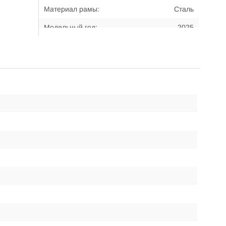
Материал рамы:
Сталь
Модельный год:
2025
Примерный возраст
13-... лет
велосипедиста:
Примерный рост
160 - 175 см
велосипедиста:
Размер рамы:
18"
Тип передней вилки:
Амортизационная
Тип тормозов:
Дисковые