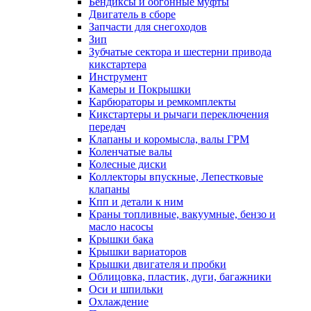
Бендиксы и обгонные муфты
Двигатель в сборе
Запчасти для снегоходов
Зип
Зубчатые сектора и шестерни привода
кикстартера
Инструмент
Камеры и Покрышки
Карбюраторы и ремкомплекты
Кикстартеры и рычаги переключения
передач
Клапаны и коромысла, валы ГРМ
Коленчатые валы
Колесные диски
Коллекторы впускные, Лепестковые
клапаны
Кпп и детали к ним
Краны топливные, вакуумные, бензо и
масло насосы
Крышки бака
Крышки вариаторов
Крышки двигателя и пробки
Облицовка, пластик, дуги, багажники
Оси и шпильки
Охлаждение