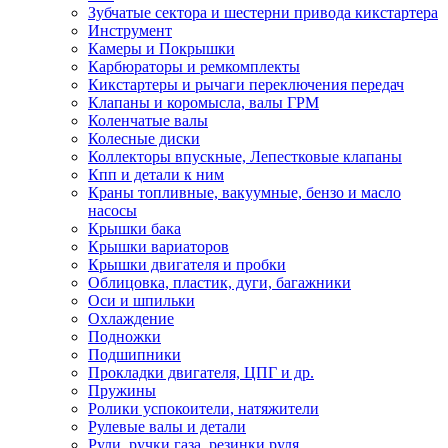
Зубчатые сектора и шестерни привода кикстартера
Инструмент
Камеры и Покрышки
Карбюраторы и ремкомплекты
Кикстартеры и рычаги переключения передач
Клапаны и коромысла, валы ГРМ
Коленчатые валы
Колесные диски
Коллекторы впускные, Лепестковые клапаны
Кпп и детали к ним
Краны топливные, вакуумные, бензо и масло
насосы
Крышки бака
Крышки вариаторов
Крышки двигателя и пробки
Облицовка, пластик, дуги, багажники
Оси и шпильки
Охлаждение
Подножки
Подшипники
Прокладки двигателя, ЦПГ и др.
Пружины
Ролики успокоители, натяжители
Рулевые валы и детали
Рули, ручки газа, резинки руля