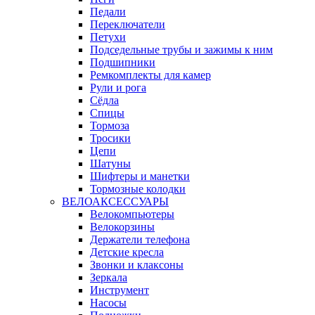
Педали
Переключатели
Петухи
Подседельные трубы и зажимы к ним
Подшипники
Ремкомплекты для камер
Рули и рога
Сёдла
Спицы
Тормоза
Тросики
Цепи
Шатуны
Шифтеры и манетки
Тормозные колодки
ВЕЛОАКСЕССУАРЫ
Велокомпьютеры
Велокорзины
Держатели телефона
Детские кресла
Звонки и клаксоны
Зеркала
Инструмент
Насосы