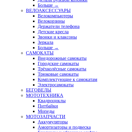
Больше
→
ВЕЛОАКСЕССУАРЫ
Велокомпьютеры
Велокорзины
Держатели телефона
Детские кресла
Звонки и клаксоны
Зеркала
Больше
→
САМОКАТЫ
Внедорожные самокаты
Городские самокаты
Трёхколёсные самокаты
Трюковые самокаты
Комплектующие к самокатам
Электросамокаты
БЕГОВЕЛЫ
МОТОТЕХНИКА
Квадроциклы
Питбайки
Мопеды
МОТОЗАПЧАСТИ
Аккумуляторы
Амортизаторы и подвеска