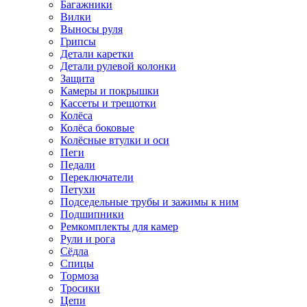
Багажники
Вилки
Выносы руля
Грипсы
Детали каретки
Детали рулевой колонки
Защита
Камеры и покрышки
Кассеты и трещотки
Колёса
Колёса боковые
Колёсные втулки и оси
Пеги
Педали
Переключатели
Петухи
Подседельные трубы и зажимы к ним
Подшипники
Ремкомплекты для камер
Рули и рога
Сёдла
Спицы
Тормоза
Тросики
Цепи