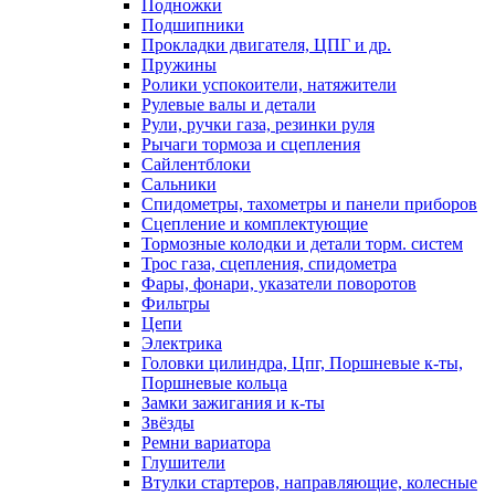
Подножки
Подшипники
Прокладки двигателя, ЦПГ и др.
Пружины
Ролики успокоители, натяжители
Рулевые валы и детали
Рули, ручки газа, резинки руля
Рычаги тормоза и сцепления
Сайлентблоки
Сальники
Спидометры, тахометры и панели приборов
Сцепление и комплектующие
Тормозные колодки и детали торм. систем
Трос газа, сцепления, спидометра
Фары, фонари, указатели поворотов
Фильтры
Цепи
Электрика
Головки цилиндра, Цпг, Поршневые к-ты,
Поршневые кольца
Замки зажигания и к-ты
Звёзды
Ремни вариатора
Глушители
Втулки стартеров, направляющие, колесные