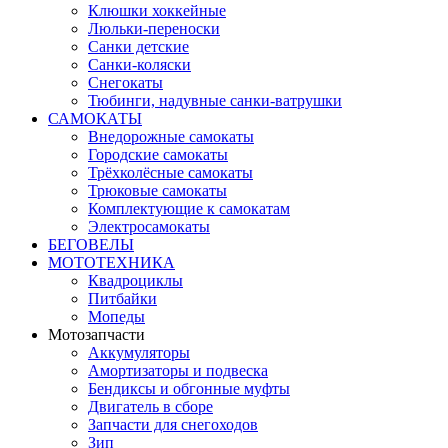
Клюшки хоккейные
Люльки-переноски
Санки детские
Санки-коляски
Снегокаты
Тюбинги, надувные санки-ватрушки
САМОКАТЫ
Внедорожные самокаты
Городские самокаты
Трёхколёсные самокаты
Трюковые самокаты
Комплектующие к самокатам
Электросамокаты
БЕГОВЕЛЫ
МОТОТЕХНИКА
Квадроциклы
Питбайки
Мопеды
Мотозапчасти
Аккумуляторы
Амортизаторы и подвеска
Бендиксы и обгонные муфты
Двигатель в сборе
Запчасти для снегоходов
Зип