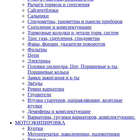
Рычаги тормоза и сцепления
Сайлентблоки
Сальники
Спидометры, тахометры и панели приборов
Сцепление и комплектующие
Тормозные колодки и детали торм. систем
Трос газа, сцепления, спидометра
Фары, фонари, указатели поворотов
Фильтры
Цепи
Электрика
Головки цилиндра, Цпг, Поршневые к-ты,
Поршневые кольца
Замки зажигания и к-ты
Звёзды
Ремни вариатора
Глушители
Втулки стартеров, направляющие, колесные
втулки
Демпферы и комплектующие
Вариаторы, грузики вариаторов, комплектующие.
МОТОЭКИПИРОВКА
Куртки
Мотоперчатки, наколенники, налокотники
Рюкзаки