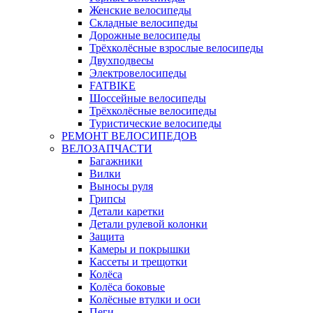
Женские велосипеды
Складные велосипеды
Дорожные велосипеды
Трёхколёсные взрослые велосипеды
Двухподвесы
Электровелосипеды
FATBIKE
Шоссейные велосипеды
Трёхколёсные велосипеды
Туристические велосипеды
РЕМОНТ ВЕЛОСИПЕДОВ
ВЕЛОЗАПЧАСТИ
Багажники
Вилки
Выносы руля
Грипсы
Детали каретки
Детали рулевой колонки
Защита
Камеры и покрышки
Кассеты и трещотки
Колёса
Колёса боковые
Колёсные втулки и оси
Пеги