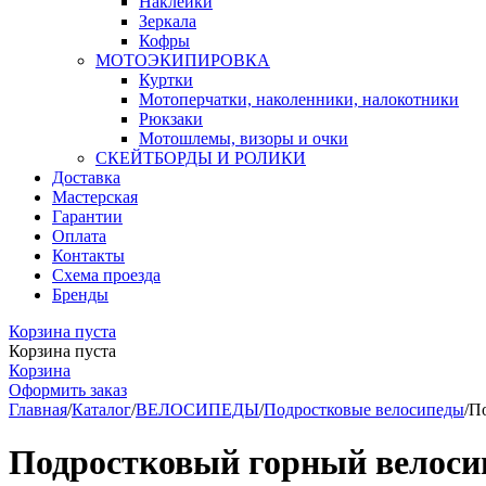
Наклейки
Зеркала
Кофры
МОТОЭКИПИРОВКА
Куртки
Мотоперчатки, наколенники, налокотники
Рюкзаки
Мотошлемы, визоры и очки
СКЕЙТБОРДЫ И РОЛИКИ
Доставка
Мастерская
Гарантии
Оплата
Контакты
Схема проезда
Бренды
Корзина пуста
Корзина пуста
Корзина
Оформить заказ
Главная
/
Каталог
/
ВЕЛОСИПЕДЫ
/
Подростковые велосипеды
/
П
Подростковый горный велоси