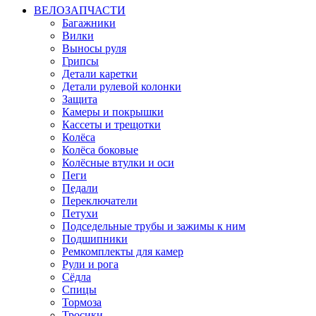
ВЕЛОЗАПЧАСТИ
Багажники
Вилки
Выносы руля
Грипсы
Детали каретки
Детали рулевой колонки
Защита
Камеры и покрышки
Кассеты и трещотки
Колёса
Колёса боковые
Колёсные втулки и оси
Пеги
Педали
Переключатели
Петухи
Подседельные трубы и зажимы к ним
Подшипники
Ремкомплекты для камер
Рули и рога
Сёдла
Спицы
Тормоза
Тросики