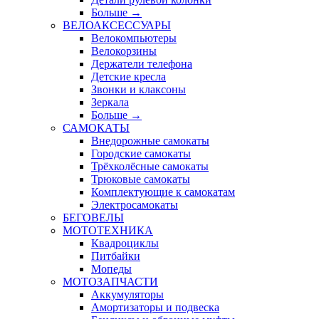
Больше
→
ВЕЛОАКСЕССУАРЫ
Велокомпьютеры
Велокорзины
Держатели телефона
Детские кресла
Звонки и клаксоны
Зеркала
Больше
→
САМОКАТЫ
Внедорожные самокаты
Городские самокаты
Трёхколёсные самокаты
Трюковые самокаты
Комплектующие к самокатам
Электросамокаты
БЕГОВЕЛЫ
МОТОТЕХНИКА
Квадроциклы
Питбайки
Мопеды
МОТОЗАПЧАСТИ
Аккумуляторы
Амортизаторы и подвеска