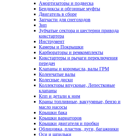
Амортизаторы и подвеска
Бендиксы и обгонные муфты
Двигатель в сборе
Запчасти для снегоходов
Зип
Зубчатые сектора и шестерни привода
кикстартера
Инструмент
Камеры и Покрышки
Карбюраторы и ремкомплекты
Кикстартеры и рычаги переключения
передач
Клапаны и коромысла, валы ГРМ
Коленчатые валы
Колесные диски
Коллекторы впускные, Лепестковые
клапаны
Кпп и детали к ним
Краны топливные, вакуумные, бензо и
масло насосы
Крышки бака
Крышки вариаторов
Крышки двигателя и пробки
Облицовка, пластик, дуги, багажники
Оси и шпильки