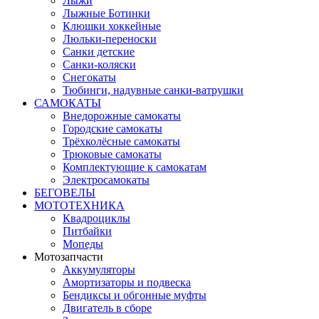
Лыжи
Лыжные Ботинки
Клюшки хоккейные
Люльки-переноски
Санки детские
Санки-коляски
Снегокаты
Тюбинги, надувные санки-ватрушки
САМОКАТЫ
Внедорожные самокаты
Городские самокаты
Трёхколёсные самокаты
Трюковые самокаты
Комплектующие к самокатам
Электросамокаты
БЕГОВЕЛЫ
МОТОТЕХНИКА
Квадроциклы
Питбайки
Мопеды
Мотозапчасти
Аккумуляторы
Амортизаторы и подвеска
Бендиксы и обгонные муфты
Двигатель в сборе