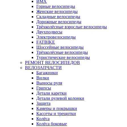
BMX
Горные велосипеды
Женские велосипеды
Складные велосипеды
Дорожные велосипеды
Трёхколёсные взрослые велосипеды
Двухподвесы
Электровелосипеды
FATBIKE
Шоссейные велосипеды
Трёхколёсные велосипеды
Туристические велосипеды
РЕМОНТ ВЕЛОСИПЕДОВ
ВЕЛОЗАПЧАСТИ
Багажники
Вилки
Выносы руля
Грипсы
Детали каретки
Детали рулевой колонки
Защита
Камеры и покрышки
Кассеты и трещотки
Колёса
Колёса боковые