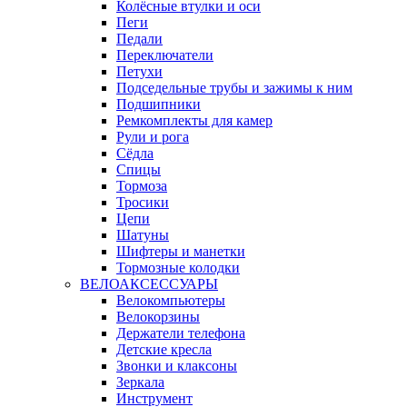
Колёсные втулки и оси
Пеги
Педали
Переключатели
Петухи
Подседельные трубы и зажимы к ним
Подшипники
Ремкомплекты для камер
Рули и рога
Сёдла
Спицы
Тормоза
Тросики
Цепи
Шатуны
Шифтеры и манетки
Тормозные колодки
ВЕЛОАКСЕССУАРЫ
Велокомпьютеры
Велокорзины
Держатели телефона
Детские кресла
Звонки и клаксоны
Зеркала
Инструмент