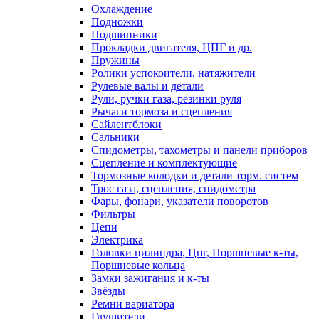
Охлаждение
Подножки
Подшипники
Прокладки двигателя, ЦПГ и др.
Пружины
Ролики успокоители, натяжители
Рулевые валы и детали
Рули, ручки газа, резинки руля
Рычаги тормоза и сцепления
Сайлентблоки
Сальники
Спидометры, тахометры и панели приборов
Сцепление и комплектующие
Тормозные колодки и детали торм. систем
Трос газа, сцепления, спидометра
Фары, фонари, указатели поворотов
Фильтры
Цепи
Электрика
Головки цилиндра, Цпг, Поршневые к-ты,
Поршневые кольца
Замки зажигания и к-ты
Звёзды
Ремни вариатора
Глушители