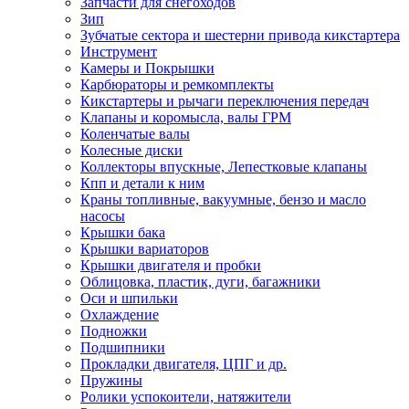
Запчасти для снегоходов
Зип
Зубчатые сектора и шестерни привода кикстартера
Инструмент
Камеры и Покрышки
Карбюраторы и ремкомплекты
Кикстартеры и рычаги переключения передач
Клапаны и коромысла, валы ГРМ
Коленчатые валы
Колесные диски
Коллекторы впускные, Лепестковые клапаны
Кпп и детали к ним
Краны топливные, вакуумные, бензо и масло
насосы
Крышки бака
Крышки вариаторов
Крышки двигателя и пробки
Облицовка, пластик, дуги, багажники
Оси и шпильки
Охлаждение
Подножки
Подшипники
Прокладки двигателя, ЦПГ и др.
Пружины
Ролики успокоители, натяжители