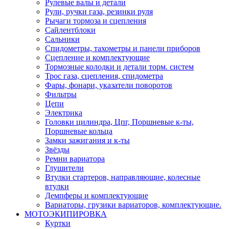
Рулевые валы и детали
Рули, ручки газа, резинки руля
Рычаги тормоза и сцепления
Сайлентблоки
Сальники
Спидометры, тахометры и панели приборов
Сцепление и комплектующие
Тормозные колодки и детали торм. систем
Трос газа, сцепления, спидометра
Фары, фонари, указатели поворотов
Фильтры
Цепи
Электрика
Головки цилиндра, Цпг, Поршневые к-ты,
Поршневые кольца
Замки зажигания и к-ты
Звёзды
Ремни вариатора
Глушители
Втулки стартеров, направляющие, колесные
втулки
Демпферы и комплектующие
Вариаторы, грузики вариаторов, комплектующие.
МОТОЭКИПИРОВКА
Куртки