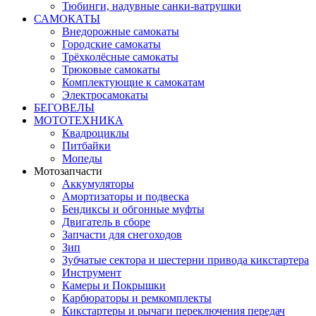
Тюбинги, надувные санки-ватрушки
САМОКАТЫ
Внедорожные самокаты
Городские самокаты
Трёхколёсные самокаты
Трюковые самокаты
Комплектующие к самокатам
Электросамокаты
БЕГОВЕЛЫ
МОТОТЕХНИКА
Квадроциклы
Питбайки
Мопеды
Мотозапчасти
Аккумуляторы
Амортизаторы и подвеска
Бендиксы и обгонные муфты
Двигатель в сборе
Запчасти для снегоходов
Зип
Зубчатые сектора и шестерни привода кикстартера
Инструмент
Камеры и Покрышки
Карбюраторы и ремкомплекты
Кикстартеры и рычаги переключения передач