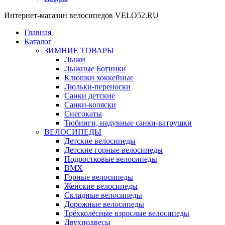
Интернет-магазин велосипедов VELO52.RU
Главная
Каталог
ЗИМНИЕ ТОВАРЫ
Лыжи
Лыжные Ботинки
Клюшки хоккейные
Люльки-переноски
Санки детские
Санки-коляски
Снегокаты
Тюбинги, надувные санки-ватрушки
ВЕЛОСИПЕДЫ
Детские велосипеды
Детские горные велосипеды
Подростковые велосипеды
BMX
Горные велосипеды
Женские велосипеды
Складные велосипеды
Дорожные велосипеды
Трёхколёсные взрослые велосипеды
Двухподвесы