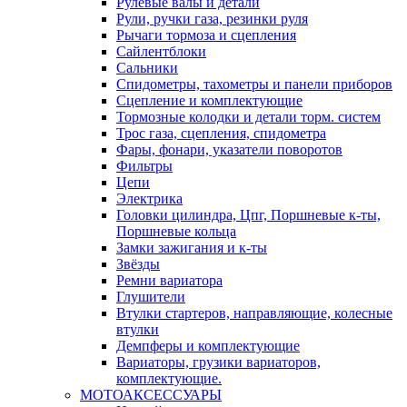
Рулевые валы и детали
Рули, ручки газа, резинки руля
Рычаги тормоза и сцепления
Сайлентблоки
Сальники
Спидометры, тахометры и панели приборов
Сцепление и комплектующие
Тормозные колодки и детали торм. систем
Трос газа, сцепления, спидометра
Фары, фонари, указатели поворотов
Фильтры
Цепи
Электрика
Головки цилиндра, Цпг, Поршневые к-ты,
Поршневые кольца
Замки зажигания и к-ты
Звёзды
Ремни вариатора
Глушители
Втулки стартеров, направляющие, колесные
втулки
Демпферы и комплектующие
Вариаторы, грузики вариаторов,
комплектующие.
МОТОАКСЕССУАРЫ