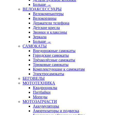
Больше
→
ВЕЛОАКСЕССУАРЫ
Велокомпьютеры
Велокорзины
Держатели телефона
Детские кресла
Звонки и клаксоны
Зеркала
Больше
→
САМОКАТЫ
Внедорожные самокаты
Городские самокаты
Трёхколёсные самокаты
Трюковые самокаты
Комплектующие к самокатам
Электросамокаты
БЕГОВЕЛЫ
МОТОТЕХНИКА
Квадроциклы
Питбайки
Мопеды
МОТОЗАПЧАСТИ
Аккумуляторы
Амортизаторы и подвеска