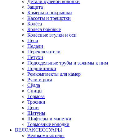
Детали рулевой колонки
Защита
Камеры и покрышки
Кассеты и трещотки
Колёса
Колёса боковые
Колёсные втулки и оси
Пеги
Педали
Переключатели
Петухи
Подседельные трубы и зажимы к ним
Подшипники
Ремкомплекты для камер
Рули и рога
Сёдла
Спицы
Тормоза
Тросики
Цепи
Шатуны
Шифтеры и манетки
Тормозные колодки
ВЕЛОАКСЕССУАРЫ
Велокомпьютеры