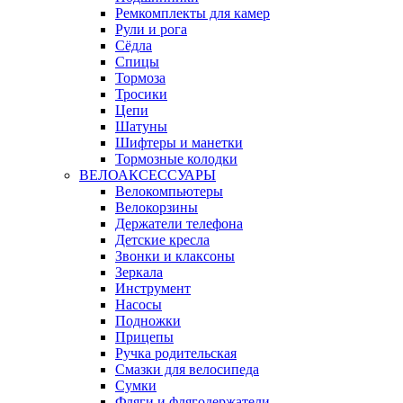
Ремкомплекты для камер
Рули и рога
Сёдла
Спицы
Тормоза
Тросики
Цепи
Шатуны
Шифтеры и манетки
Тормозные колодки
ВЕЛОАКСЕССУАРЫ
Велокомпьютеры
Велокорзины
Держатели телефона
Детские кресла
Звонки и клаксоны
Зеркала
Инструмент
Насосы
Подножки
Прицепы
Ручка родительская
Смазки для велосипеда
Сумки
Фляги и флягодержатели