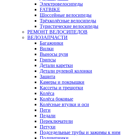
Электровелосипеды
FATBIKE
Шоссейные велосипеды
Трёхколёсные велосипеды
Туристические велосипеды
РЕМОНТ ВЕЛОСИПЕДОВ
ВЕЛОЗАПЧАСТИ
Багажники
Вилки
Выносы руля
Грипсы
Детали каретки
Детали рулевой колонки
Защита
Камеры и покрышки
Кассеты и трещотки
Колёса
Колёса боковые
Колёсные втулки и оси
Пеги
Педали
Переключатели
Петухи
Подседельные трубы и зажимы к ним
Подшипники