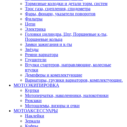
Тормозные колодки и детали торм. систем
Трос газа, сцепления, спидометра
Фары, фонари, указатели поворотов
Фильтры
Цепи
Электрика
Головки цилиндра, Цпг, Поршневые к-ты,
Поршневые кольца
Замки зажигания и к-ты
Звёзды
Ремни вариатора
Глушители
Втулки стартеров, направляющие, колесные
втулки
Демпферы и комплектующие
Вариаторы, грузики вариаторов, комплектующие.
МОТОЭКИПИРОВКА
Куртки
Мотоперчатки, наколенники, налокотники
Рюкзаки
Мотошлемы, визоры и очки
МОТОАКСЕССУАРЫ
Наклейки
Зеркала
Кофры