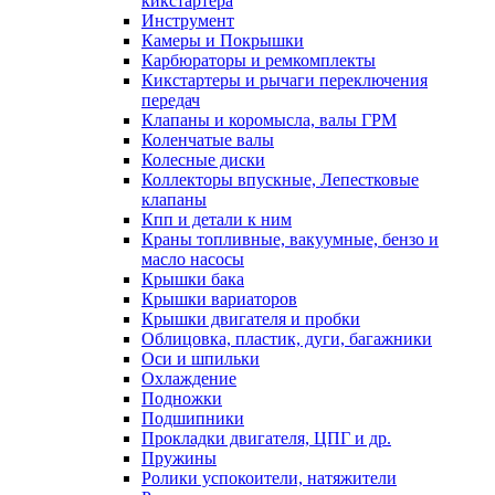
кикстартера
Инструмент
Камеры и Покрышки
Карбюраторы и ремкомплекты
Кикстартеры и рычаги переключения
передач
Клапаны и коромысла, валы ГРМ
Коленчатые валы
Колесные диски
Коллекторы впускные, Лепестковые
клапаны
Кпп и детали к ним
Краны топливные, вакуумные, бензо и
масло насосы
Крышки бака
Крышки вариаторов
Крышки двигателя и пробки
Облицовка, пластик, дуги, багажники
Оси и шпильки
Охлаждение
Подножки
Подшипники
Прокладки двигателя, ЦПГ и др.
Пружины
Ролики успокоители, натяжители