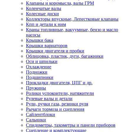
Клапаны и коромысла, валы ГРМ
Коленчатые валы
Колесные диски
Коллекторы впускные, Лепестковые клапаны
Кпп и детали к ним
Краны топливные, вакуумные, бензо и масло
насосы
Крышки бака
Крышки вариаторов
Крышки двигателя и пробки
Облицовка, пластик, дуги, багажники
Оси и шпильки
Охлаждение
Подножки
Подшипники
Прокладки двигателя, ЦПГ и др.
Пружины
Ролики успокоители, натяжители
Рулевые валы и детали
Рули, ручки газа, резинки руля
Рычаги тормоза и сцепления
Сайлентблоки
Сальники
Спидометры, тахометры и панели приборов
Сцепление и комплектующие