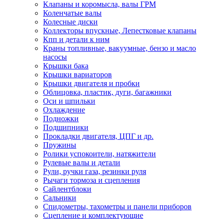
Клапаны и коромысла, валы ГРМ
Коленчатые валы
Колесные диски
Коллекторы впускные, Лепестковые клапаны
Кпп и детали к ним
Краны топливные, вакуумные, бензо и масло
насосы
Крышки бака
Крышки вариаторов
Крышки двигателя и пробки
Облицовка, пластик, дуги, багажники
Оси и шпильки
Охлаждение
Подножки
Подшипники
Прокладки двигателя, ЦПГ и др.
Пружины
Ролики успокоители, натяжители
Рулевые валы и детали
Рули, ручки газа, резинки руля
Рычаги тормоза и сцепления
Сайлентблоки
Сальники
Спидометры, тахометры и панели приборов
Сцепление и комплектующие