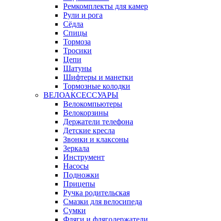
Ремкомплекты для камер
Рули и рога
Сёдла
Спицы
Тормоза
Тросики
Цепи
Шатуны
Шифтеры и манетки
Тормозные колодки
ВЕЛОАКСЕССУАРЫ
Велокомпьютеры
Велокорзины
Держатели телефона
Детские кресла
Звонки и клаксоны
Зеркала
Инструмент
Насосы
Подножки
Прицепы
Ручка родительская
Смазки для велосипеда
Сумки
Фляги и флягодержатели