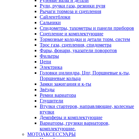
Рулевые валы и детали
Рули, ручки газа, резинки руля
Рычаги тормоза и сцепления
Сайлентблоки
Сальники
Спидометры, тахометры и панели приборов
Сцепление и комплектующие
Тормозные колодки и детали торм. систем
Трос газа, сцепления, спидометра
Фары, фонари, указатели поворотов
Фильтры
Цепи
Электрика
Головки цилиндра, Цпг, Поршневые к-ты,
Поршневые кольца
Замки зажигания и к-ты
Звёзды
Ремни вариатора
Глушители
Втулки стартеров, направляющие, колесные
втулки
Демпферы и комплектующие
Вариаторы, грузики вариаторов,
комплектующие.
МОТОАКСЕССУАРЫ