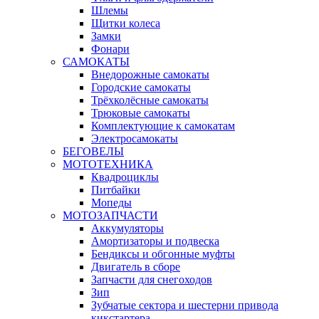
Шлемы
Щитки колеса
Замки
Фонари
САМОКАТЫ
Внедорожные самокаты
Городские самокаты
Трёхколёсные самокаты
Трюковые самокаты
Комплектующие к самокатам
Электросамокаты
БЕГОВЕЛЫ
МОТОТЕХНИКА
Квадроциклы
Питбайки
Мопеды
МОТОЗАПЧАСТИ
Аккумуляторы
Амортизаторы и подвеска
Бендиксы и обгонные муфты
Двигатель в сборе
Запчасти для снегоходов
Зип
Зубчатые сектора и шестерни привода
кикстартера