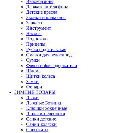
Велокорзины
Держатели телефона
Детские кресла
Звонки и клаксоны
Зеркала
Инструмент
Насосы
Подножки
Прицепы
Ручка родительская
Смазки для велосипеда
Сумки
Фляги и флягодержатели
Шлемы
Щитки колеса
Замки
Фонари
ЗИМНИЕ ТОВАРЫ
Лыжи
Лыжные Ботинки
Клюшки хоккейные
Люльки-переноски
Санки детские
Санки-коляски
Снегокаты