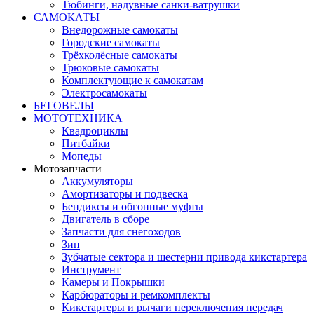
Тюбинги, надувные санки-ватрушки
САМОКАТЫ
Внедорожные самокаты
Городские самокаты
Трёхколёсные самокаты
Трюковые самокаты
Комплектующие к самокатам
Электросамокаты
БЕГОВЕЛЫ
МОТОТЕХНИКА
Квадроциклы
Питбайки
Мопеды
Мотозапчасти
Аккумуляторы
Амортизаторы и подвеска
Бендиксы и обгонные муфты
Двигатель в сборе
Запчасти для снегоходов
Зип
Зубчатые сектора и шестерни привода кикстартера
Инструмент
Камеры и Покрышки
Карбюраторы и ремкомплекты
Кикстартеры и рычаги переключения передач