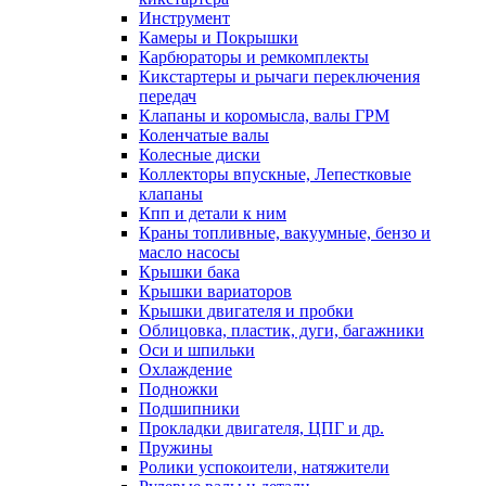
Инструмент
Камеры и Покрышки
Карбюраторы и ремкомплекты
Кикстартеры и рычаги переключения
передач
Клапаны и коромысла, валы ГРМ
Коленчатые валы
Колесные диски
Коллекторы впускные, Лепестковые
клапаны
Кпп и детали к ним
Краны топливные, вакуумные, бензо и
масло насосы
Крышки бака
Крышки вариаторов
Крышки двигателя и пробки
Облицовка, пластик, дуги, багажники
Оси и шпильки
Охлаждение
Подножки
Подшипники
Прокладки двигателя, ЦПГ и др.
Пружины
Ролики успокоители, натяжители