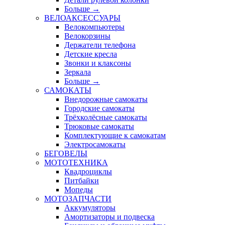
Больше
→
ВЕЛОАКСЕССУАРЫ
Велокомпьютеры
Велокорзины
Держатели телефона
Детские кресла
Звонки и клаксоны
Зеркала
Больше
→
САМОКАТЫ
Внедорожные самокаты
Городские самокаты
Трёхколёсные самокаты
Трюковые самокаты
Комплектующие к самокатам
Электросамокаты
БЕГОВЕЛЫ
МОТОТЕХНИКА
Квадроциклы
Питбайки
Мопеды
МОТОЗАПЧАСТИ
Аккумуляторы
Амортизаторы и подвеска