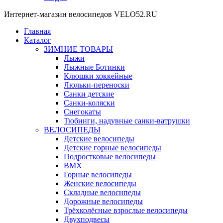
Интернет-магазин велосипедов VELO52.RU
Главная
Каталог
ЗИМНИЕ ТОВАРЫ
Лыжи
Лыжные Ботинки
Клюшки хоккейные
Люльки-переноски
Санки детские
Санки-коляски
Снегокаты
Тюбинги, надувные санки-ватрушки
ВЕЛОСИПЕДЫ
Детские велосипеды
Детские горные велосипеды
Подростковые велосипеды
BMX
Горные велосипеды
Женские велосипеды
Складные велосипеды
Дорожные велосипеды
Трёхколёсные взрослые велосипеды
Двухподвесы