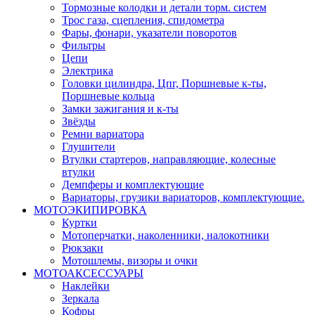
Тормозные колодки и детали торм. систем
Трос газа, сцепления, спидометра
Фары, фонари, указатели поворотов
Фильтры
Цепи
Электрика
Головки цилиндра, Цпг, Поршневые к-ты,
Поршневые кольца
Замки зажигания и к-ты
Звёзды
Ремни вариатора
Глушители
Втулки стартеров, направляющие, колесные
втулки
Демпферы и комплектующие
Вариаторы, грузики вариаторов, комплектующие.
МОТОЭКИПИРОВКА
Куртки
Мотоперчатки, наколенники, налокотники
Рюкзаки
Мотошлемы, визоры и очки
МОТОАКСЕССУАРЫ
Наклейки
Зеркала
Кофры