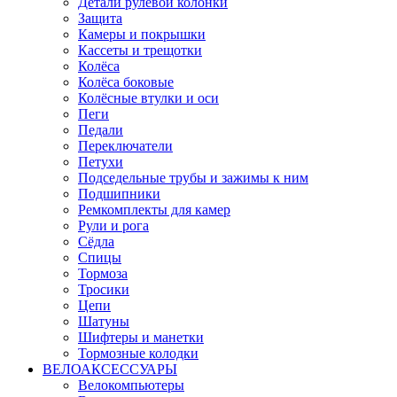
Детали рулевой колонки
Защита
Камеры и покрышки
Кассеты и трещотки
Колёса
Колёса боковые
Колёсные втулки и оси
Пеги
Педали
Переключатели
Петухи
Подседельные трубы и зажимы к ним
Подшипники
Ремкомплекты для камер
Рули и рога
Сёдла
Спицы
Тормоза
Тросики
Цепи
Шатуны
Шифтеры и манетки
Тормозные колодки
ВЕЛОАКСЕССУАРЫ
Велокомпьютеры