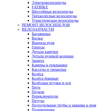
Электровелосипеды
FATBIKE
Шоссейные велосипеды
Трёхколёсные велосипеды
Туристические велосипеды
РЕМОНТ ВЕЛОСИПЕДОВ
ВЕЛОЗАПЧАСТИ
Багажники
Вилки
Выносы руля
Грипсы
Детали каретки
Детали рулевой колонки
Защита
Камеры и покрышки
Кассеты и трещотки
Колёса
Колёса боковые
Колёсные втулки и оси
Пеги
Педали
Переключатели
Петухи
Подседельные трубы и зажимы к ним
Подшипники