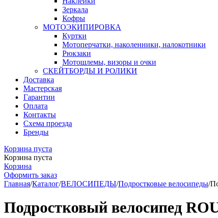
Наклейки
Зеркала
Кофры
МОТОЭКИПИРОВКА
Куртки
Мотоперчатки, наколенники, налокотники
Рюкзаки
Мотошлемы, визоры и очки
СКЕЙТБОРДЫ И РОЛИКИ
Доставка
Мастерская
Гарантии
Оплата
Контакты
Схема проезда
Бренды
Корзина пуста
Корзина пуста
Корзина
Оформить заказ
Главная
/
Каталог
/
ВЕЛОСИПЕДЫ
/
Подростковые велосипеды
/
По
Подростковый велосипед ROU