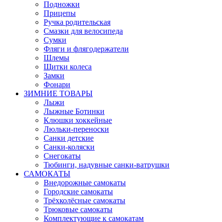
Подножки
Прицепы
Ручка родительская
Смазки для велосипеда
Сумки
Фляги и флягодержатели
Шлемы
Щитки колеса
Замки
Фонари
ЗИМНИЕ ТОВАРЫ
Лыжи
Лыжные Ботинки
Клюшки хоккейные
Люльки-переноски
Санки детские
Санки-коляски
Снегокаты
Тюбинги, надувные санки-ватрушки
САМОКАТЫ
Внедорожные самокаты
Городские самокаты
Трёхколёсные самокаты
Трюковые самокаты
Комплектующие к самокатам