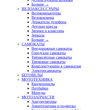
Больше
→
ВЕЛОАКСЕССУАРЫ
Велокомпьютеры
Велокорзины
Держатели телефона
Детские кресла
Звонки и клаксоны
Зеркала
Больше
→
САМОКАТЫ
Внедорожные самокаты
Городские самокаты
Трёхколёсные самокаты
Трюковые самокаты
Комплектующие к самокатам
Электросамокаты
БЕГОВЕЛЫ
МОТОТЕХНИКА
Квадроциклы
Питбайки
Мопеды
МОТОЗАПЧАСТИ
Аккумуляторы
Амортизаторы и подвеска