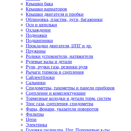
Крышки бака
Крышки вариаторов
Крышки двигателя и пробки
Облицовка, пластик, дуги, багажники
Оси и шпильки
Охлаждение
Подножки
Подшипники
Прокладки двигателя, ЦПГ и др.
Пружины
Ролики успокоители, натяжители
Рулевые валы и детали
Рули, ручки газа, резинки руля
Рычаги тормоза и сцепления
Сайлентблоки
Сальники
Спидометры, тахометры и панели приборов
Сцепление и комплектующие
Тормозные колодки и детали торм. систем
Трос газа, сцепления, спидометра
Фары, фонари, указатели поворотов
Фильтры
Цепи
Электрика
Головки цилиндра, Цпг, Поршневые к-ты,