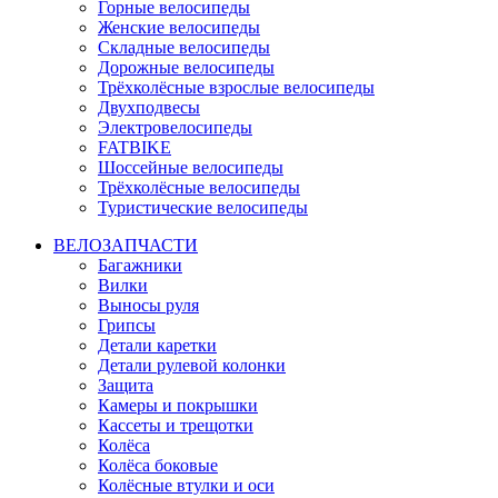
Горные велосипеды
Женские велосипеды
Складные велосипеды
Дорожные велосипеды
Трёхколёсные взрослые велосипеды
Двухподвесы
Электровелосипеды
FATBIKE
Шоссейные велосипеды
Трёхколёсные велосипеды
Туристические велосипеды
ВЕЛОЗАПЧАСТИ
Багажники
Вилки
Выносы руля
Грипсы
Детали каретки
Детали рулевой колонки
Защита
Камеры и покрышки
Кассеты и трещотки
Колёса
Колёса боковые
Колёсные втулки и оси