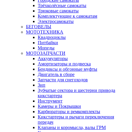
Городские самокаты
Трёхколёсные самокаты
Трюковые самокаты
Комплектующие к самокатам
Электросамокаты
БЕГОВЕЛЫ
МОТОТЕХНИКА
Квадроциклы
Питбайки
Мопеды
МОТОЗАПЧАСТИ
Аккумуляторы
Амортизаторы и подвеска
Бендиксы и обгонные муфты
Двигатель в сборе
Запчасти для снегоходов
Зип
Зубчатые сектора и шестерни привода
кикстартера
Инструмент
Камеры и Покрышки
Карбюраторы и ремкомплекты
Кикстартеры и рычаги переключения
передач
Клапаны и коромысла, валы ГРМ