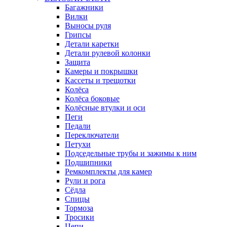
Багажники
Вилки
Выносы руля
Грипсы
Детали каретки
Детали рулевой колонки
Защита
Камеры и покрышки
Кассеты и трещотки
Колёса
Колёса боковые
Колёсные втулки и оси
Пеги
Педали
Переключатели
Петухи
Подседельные трубы и зажимы к ним
Подшипники
Ремкомплекты для камер
Рули и рога
Сёдла
Спицы
Тормоза
Тросики
Цепи