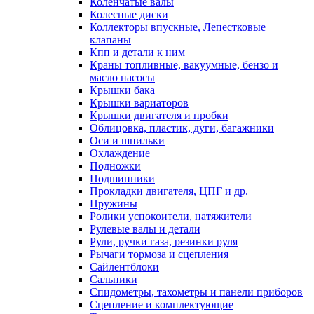
Коленчатые валы
Колесные диски
Коллекторы впускные, Лепестковые
клапаны
Кпп и детали к ним
Краны топливные, вакуумные, бензо и
масло насосы
Крышки бака
Крышки вариаторов
Крышки двигателя и пробки
Облицовка, пластик, дуги, багажники
Оси и шпильки
Охлаждение
Подножки
Подшипники
Прокладки двигателя, ЦПГ и др.
Пружины
Ролики успокоители, натяжители
Рулевые валы и детали
Рули, ручки газа, резинки руля
Рычаги тормоза и сцепления
Сайлентблоки
Сальники
Спидометры, тахометры и панели приборов
Сцепление и комплектующие