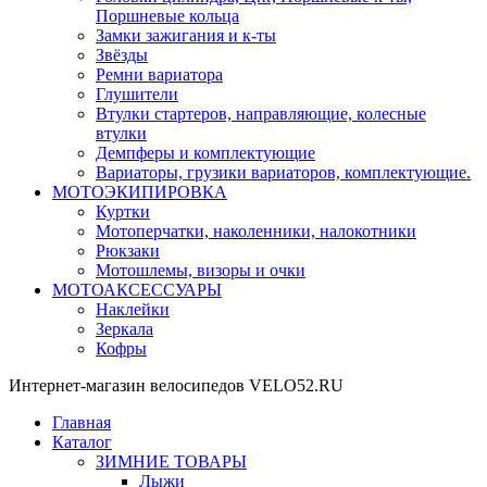
Поршневые кольца
Замки зажигания и к-ты
Звёзды
Ремни вариатора
Глушители
Втулки стартеров, направляющие, колесные
втулки
Демпферы и комплектующие
Вариаторы, грузики вариаторов, комплектующие.
МОТОЭКИПИРОВКА
Куртки
Мотоперчатки, наколенники, налокотники
Рюкзаки
Мотошлемы, визоры и очки
МОТОАКСЕССУАРЫ
Наклейки
Зеркала
Кофры
Интернет-магазин велосипедов VELO52.RU
Главная
Каталог
ЗИМНИЕ ТОВАРЫ
Лыжи