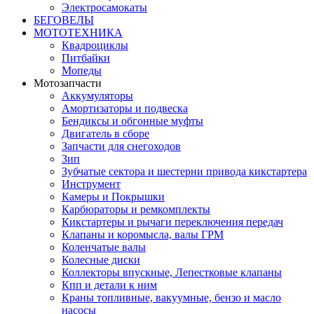
Электросамокаты
БЕГОВЕЛЫ
МОТОТЕХНИКА
Квадроциклы
Питбайки
Мопеды
Мотозапчасти
Аккумуляторы
Амортизаторы и подвеска
Бендиксы и обгонные муфты
Двигатель в сборе
Запчасти для снегоходов
Зип
Зубчатые сектора и шестерни привода кикстартера
Инструмент
Камеры и Покрышки
Карбюраторы и ремкомплекты
Кикстартеры и рычаги переключения передач
Клапаны и коромысла, валы ГРМ
Коленчатые валы
Колесные диски
Коллекторы впускные, Лепестковые клапаны
Кпп и детали к ним
Краны топливные, вакуумные, бензо и масло
насосы