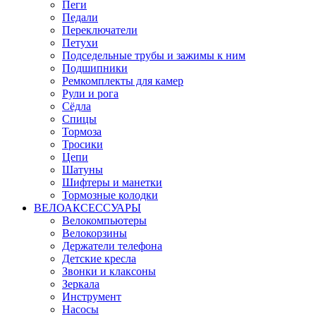
Пеги
Педали
Переключатели
Петухи
Подседельные трубы и зажимы к ним
Подшипники
Ремкомплекты для камер
Рули и рога
Сёдла
Спицы
Тормоза
Тросики
Цепи
Шатуны
Шифтеры и манетки
Тормозные колодки
ВЕЛОАКСЕССУАРЫ
Велокомпьютеры
Велокорзины
Держатели телефона
Детские кресла
Звонки и клаксоны
Зеркала
Инструмент
Насосы