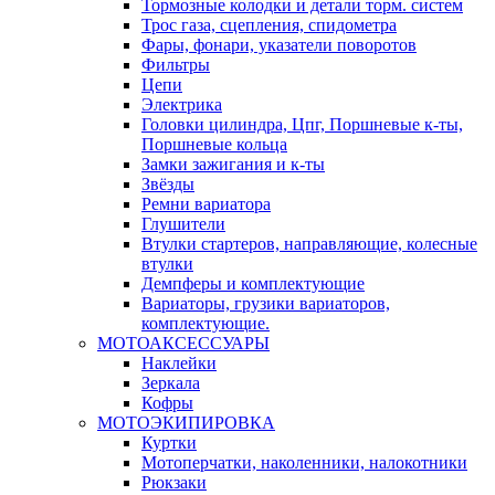
Тормозные колодки и детали торм. систем
Трос газа, сцепления, спидометра
Фары, фонари, указатели поворотов
Фильтры
Цепи
Электрика
Головки цилиндра, Цпг, Поршневые к-ты,
Поршневые кольца
Замки зажигания и к-ты
Звёзды
Ремни вариатора
Глушители
Втулки стартеров, направляющие, колесные
втулки
Демпферы и комплектующие
Вариаторы, грузики вариаторов,
комплектующие.
МОТОАКСЕССУАРЫ
Наклейки
Зеркала
Кофры
МОТОЭКИПИРОВКА
Куртки
Мотоперчатки, наколенники, налокотники
Рюкзаки