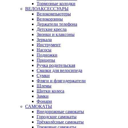
Тормозные колодки
ВЕЛОАКСЕССУАРЫ
Велокомпьютеры
Велокорзины
Держатели телефона
Детские кресла
Звонки и клаксоны
Зеркала
Инструмент
Насосы
Подножки
Прицепы
Ручка родительская
Смазки для велосипеда
Сумки
Фляги и флягодержатели
Шлемы
Щитки колеса
Замки
Фонари
САМОКАТЫ
Внедорожные самокаты
Городские самокаты
Трёхколёсные самокаты
Трюковые самокаты