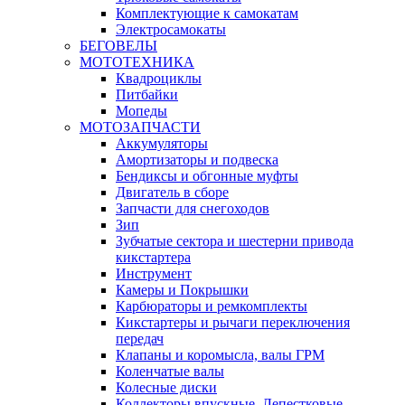
Комплектующие к самокатам
Электросамокаты
БЕГОВЕЛЫ
МОТОТЕХНИКА
Квадроциклы
Питбайки
Мопеды
МОТОЗАПЧАСТИ
Аккумуляторы
Амортизаторы и подвеска
Бендиксы и обгонные муфты
Двигатель в сборе
Запчасти для снегоходов
Зип
Зубчатые сектора и шестерни привода
кикстартера
Инструмент
Камеры и Покрышки
Карбюраторы и ремкомплекты
Кикстартеры и рычаги переключения
передач
Клапаны и коромысла, валы ГРМ
Коленчатые валы
Колесные диски
Коллекторы впускные, Лепестковые