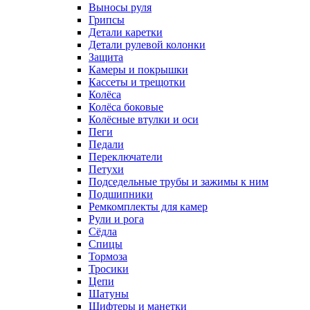
Выносы руля
Грипсы
Детали каретки
Детали рулевой колонки
Защита
Камеры и покрышки
Кассеты и трещотки
Колёса
Колёса боковые
Колёсные втулки и оси
Пеги
Педали
Переключатели
Петухи
Подседельные трубы и зажимы к ним
Подшипники
Ремкомплекты для камер
Рули и рога
Сёдла
Спицы
Тормоза
Тросики
Цепи
Шатуны
Шифтеры и манетки