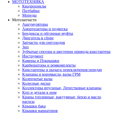
МОТОТЕХНИКА
Квадроциклы
Питбайки
Мопеды
Мотозапчасти
Аккумуляторы
Амортизаторы и подвеска
Бендиксы и обгонные муфты
Двигатель в сборе
Запчасти для снегоходов
Зип
Зубчатые сектора и шестерни привода кикстартера
Инструмент
Камеры и Покрышки
Карбюраторы и ремкомплекты
Кикстартеры и рычаги переключения передач
Клапаны и коромысла, валы ГРМ
Коленчатые валы
Колесные диски
Коллекторы впускные, Лепестковые клапаны
Кпп и детали к ним
Краны топливные, вакуумные, бензо и масло
насосы
Крышки бака
Крышки вариаторов