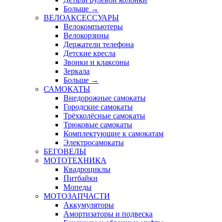
Больше
→
ВЕЛОАКСЕССУАРЫ
Велокомпьютеры
Велокорзины
Держатели телефона
Детские кресла
Звонки и клаксоны
Зеркала
Больше
→
САМОКАТЫ
Внедорожные самокаты
Городские самокаты
Трёхколёсные самокаты
Трюковые самокаты
Комплектующие к самокатам
Электросамокаты
БЕГОВЕЛЫ
МОТОТЕХНИКА
Квадроциклы
Питбайки
Мопеды
МОТОЗАПЧАСТИ
Аккумуляторы
Амортизаторы и подвеска