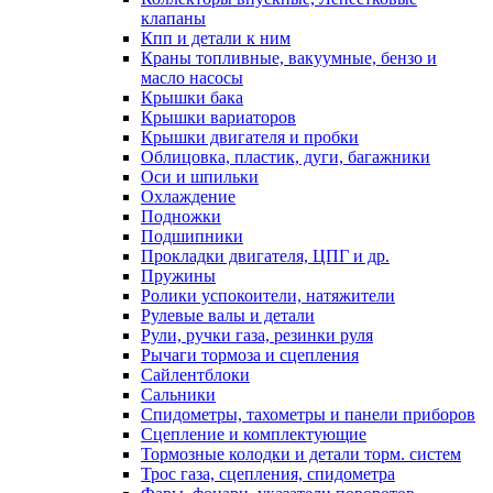
клапаны
Кпп и детали к ним
Краны топливные, вакуумные, бензо и
масло насосы
Крышки бака
Крышки вариаторов
Крышки двигателя и пробки
Облицовка, пластик, дуги, багажники
Оси и шпильки
Охлаждение
Подножки
Подшипники
Прокладки двигателя, ЦПГ и др.
Пружины
Ролики успокоители, натяжители
Рулевые валы и детали
Рули, ручки газа, резинки руля
Рычаги тормоза и сцепления
Сайлентблоки
Сальники
Спидометры, тахометры и панели приборов
Сцепление и комплектующие
Тормозные колодки и детали торм. систем
Трос газа, сцепления, спидометра