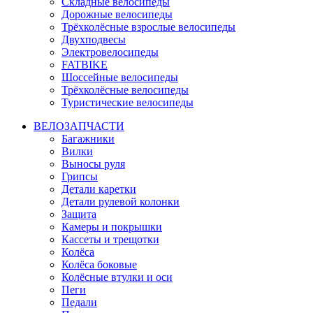
Складные велосипеды
Дорожные велосипеды
Трёхколёсные взрослые велосипеды
Двухподвесы
Электровелосипеды
FATBIKE
Шоссейные велосипеды
Трёхколёсные велосипеды
Туристические велосипеды
ВЕЛОЗАПЧАСТИ
Багажники
Вилки
Выносы руля
Грипсы
Детали каретки
Детали рулевой колонки
Защита
Камеры и покрышки
Кассеты и трещотки
Колёса
Колёса боковые
Колёсные втулки и оси
Пеги
Педали