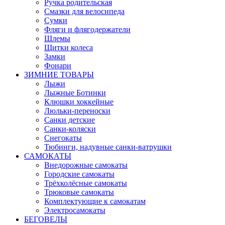
Ручка родительская
Смазки для велосипеда
Сумки
Фляги и флягодержатели
Шлемы
Щитки колеса
Замки
Фонари
ЗИМНИЕ ТОВАРЫ
Лыжи
Лыжные Ботинки
Клюшки хоккейные
Люльки-переноски
Санки детские
Санки-коляски
Снегокаты
Тюбинги, надувные санки-ватрушки
САМОКАТЫ
Внедорожные самокаты
Городские самокаты
Трёхколёсные самокаты
Трюковые самокаты
Комплектующие к самокатам
Электросамокаты
БЕГОВЕЛЫ