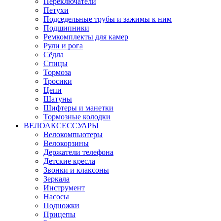
Переключатели
Петухи
Подседельные трубы и зажимы к ним
Подшипники
Ремкомплекты для камер
Рули и рога
Сёдла
Спицы
Тормоза
Тросики
Цепи
Шатуны
Шифтеры и манетки
Тормозные колодки
ВЕЛОАКСЕССУАРЫ
Велокомпьютеры
Велокорзины
Держатели телефона
Детские кресла
Звонки и клаксоны
Зеркала
Инструмент
Насосы
Подножки
Прицепы