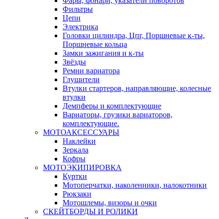
Фары, фонари, указатели поворотов
Фильтры
Цепи
Электрика
Головки цилиндра, Цпг, Поршневые к-ты,
Поршневые кольца
Замки зажигания и к-ты
Звёзды
Ремни вариатора
Глушители
Втулки стартеров, направляющие, колесные
втулки
Демпферы и комплектующие
Вариаторы, грузики вариаторов,
комплектующие.
МОТОАКСЕССУАРЫ
Наклейки
Зеркала
Кофры
МОТОЭКИПИРОВКА
Куртки
Мотоперчатки, наколенники, налокотники
Рюкзаки
Мотошлемы, визоры и очки
СКЕЙТБОРДЫ И РОЛИКИ