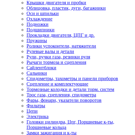
Крышки двигателя и пробки
Облицовка, пластик, дуги, багажники
Оси и шпильки
Охлаждение
Подножки
Подшипники
Прокладки двигателя, ЦПГ и др.
Пружины
Ролики успокоители, натяжители
Рулевые валы и детали
Рули, ручки газа, резинки руля
Рычаги тормоза и сцепления
Сайлентблоки
Сальники
Спидометры, тахометры и панели приборов
Сцепление и комплектующие
Тормозные колодки и детали торм. систем
Трос газа, сцепления, спидометра
Фары, фонари, указатели поворотов
Фильтры
Цепи
Электрика
Головки цилиндра, Цпг, Поршневые к-ты,
Поршневые кольца
Замки зажигания и к-ты