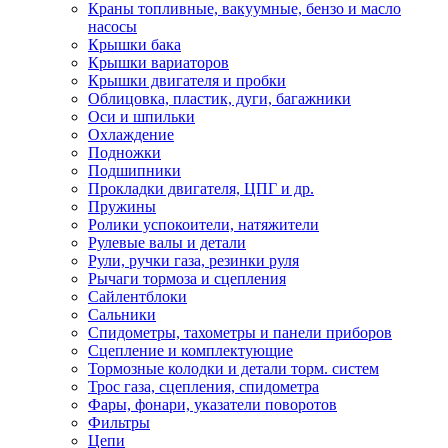
Краны топливные, вакуумные, бензо и масло
насосы
Крышки бака
Крышки вариаторов
Крышки двигателя и пробки
Облицовка, пластик, дуги, багажники
Оси и шпильки
Охлаждение
Подножки
Подшипники
Прокладки двигателя, ЦПГ и др.
Пружины
Ролики успокоители, натяжители
Рулевые валы и детали
Рули, ручки газа, резинки руля
Рычаги тормоза и сцепления
Сайлентблоки
Сальники
Спидометры, тахометры и панели приборов
Сцепление и комплектующие
Тормозные колодки и детали торм. систем
Трос газа, сцепления, спидометра
Фары, фонари, указатели поворотов
Фильтры
Цепи