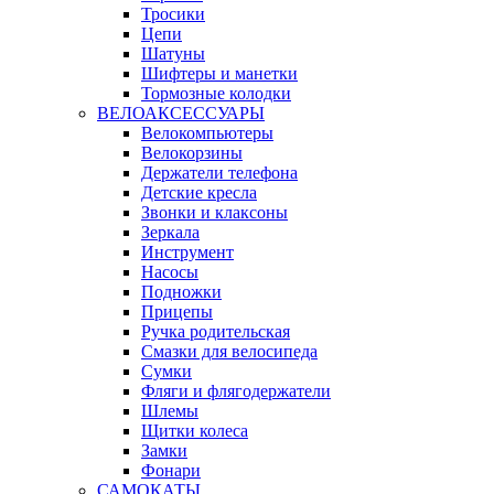
Тросики
Цепи
Шатуны
Шифтеры и манетки
Тормозные колодки
ВЕЛОАКСЕССУАРЫ
Велокомпьютеры
Велокорзины
Держатели телефона
Детские кресла
Звонки и клаксоны
Зеркала
Инструмент
Насосы
Подножки
Прицепы
Ручка родительская
Смазки для велосипеда
Сумки
Фляги и флягодержатели
Шлемы
Щитки колеса
Замки
Фонари
САМОКАТЫ