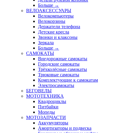
Больше
→
ВЕЛОАКСЕССУАРЫ
Велокомпьютеры
Велокорзины
Держатели телефона
Детские кресла
Звонки и клаксоны
Зеркала
Больше
→
САМОКАТЫ
Внедорожные самокаты
Городские самокаты
Трёхколёсные самокаты
Трюковые самокаты
Комплектующие к самокатам
Электросамокаты
БЕГОВЕЛЫ
МОТОТЕХНИКА
Квадроциклы
Питбайки
Мопеды
МОТОЗАПЧАСТИ
Аккумуляторы
Амортизаторы и подвеска