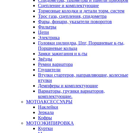
Спидометры, тахометры и панели приборов
Сцепление и комплектующие
Тормозные колодки и детали торм. систем
Трос газа, сцепления, спидометра
Фары, фонари, указатели поворотов
Фильтры
Цепи
Электрика
Головки цилиндра, Цпг, Поршневые к-ты,
Поршневые кольца
Замки зажигания и к-ты
Звёзды
Ремни вариатора
Глушители
Втулки стартеров, направляющие, колесные
втулки
Демпферы и комплектующие
Вариаторы, грузики вариаторов,
комплектующие.
МОТОАКСЕССУАРЫ
Наклейки
Зеркала
Кофры
МОТОЭКИПИРОВКА
Куртки