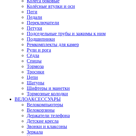
Колёса боковые
Колёсные втулки и оси
Пеги
Педали
Переключатели
Петухи
Подседельные трубы и зажимы к ним
Подшипники
Ремкомплекты для камер
Рули и рога
Сёдла
Спицы
Тормоза
Тросики
Цепи
Шатуны
Шифтеры и манетки
Тормозные колодки
ВЕЛОАКСЕССУАРЫ
Велокомпьютеры
Велокорзины
Держатели телефона
Детские кресла
Звонки и клаксоны
Зеркала