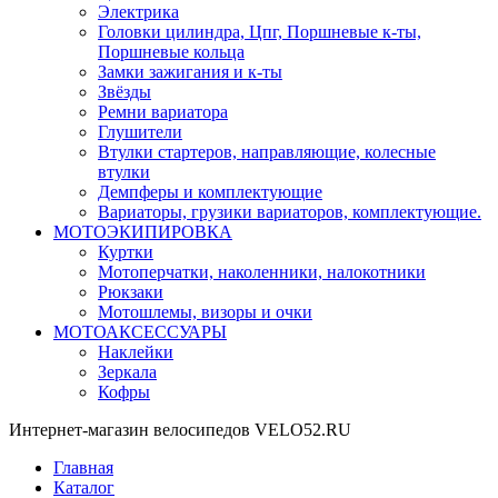
Электрика
Головки цилиндра, Цпг, Поршневые к-ты,
Поршневые кольца
Замки зажигания и к-ты
Звёзды
Ремни вариатора
Глушители
Втулки стартеров, направляющие, колесные
втулки
Демпферы и комплектующие
Вариаторы, грузики вариаторов, комплектующие.
МОТОЭКИПИРОВКА
Куртки
Мотоперчатки, наколенники, налокотники
Рюкзаки
Мотошлемы, визоры и очки
МОТОАКСЕССУАРЫ
Наклейки
Зеркала
Кофры
Интернет-магазин велосипедов VELO52.RU
Главная
Каталог