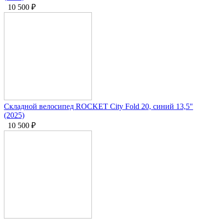
10 500
₽
Складной велосипед ROCKET City Fold 20, синий 13,5"
(2025)
10 500
₽