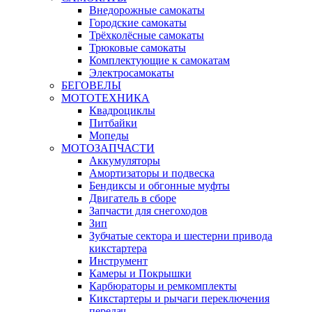
Внедорожные самокаты
Городские самокаты
Трёхколёсные самокаты
Трюковые самокаты
Комплектующие к самокатам
Электросамокаты
БЕГОВЕЛЫ
МОТОТЕХНИКА
Квадроциклы
Питбайки
Мопеды
МОТОЗАПЧАСТИ
Аккумуляторы
Амортизаторы и подвеска
Бендиксы и обгонные муфты
Двигатель в сборе
Запчасти для снегоходов
Зип
Зубчатые сектора и шестерни привода
кикстартера
Инструмент
Камеры и Покрышки
Карбюраторы и ремкомплекты
Кикстартеры и рычаги переключения
передач