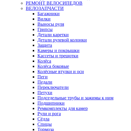
РЕМОНТ ВЕЛОСИПЕДОВ
ВЕЛОЗАПЧАСТИ
Багажники
Вилки
Выносы руля
Грипсы
Детали каретки
Детали рулевой колонки
Защита
Камеры и покрышки
Кассеты и трещотки
Колёса
Колёса боковые
Колёсные втулки и оси
Пеги
Педали
Переключатели
Петухи
Подседельные трубы и зажимы к ним
Подшипники
Ремкомплекты для камер
Рули и рога
Сёдла
Спицы
Тормоза