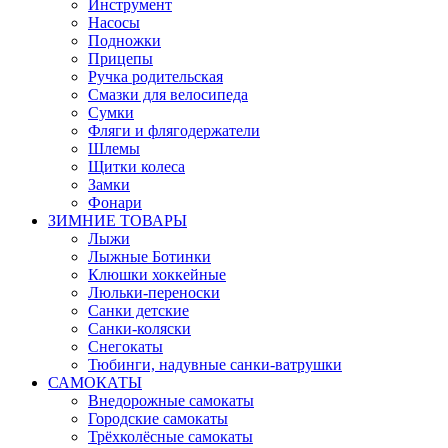
Инструмент
Насосы
Подножки
Прицепы
Ручка родительская
Смазки для велосипеда
Сумки
Фляги и флягодержатели
Шлемы
Щитки колеса
Замки
Фонари
ЗИМНИЕ ТОВАРЫ
Лыжи
Лыжные Ботинки
Клюшки хоккейные
Люльки-переноски
Санки детские
Санки-коляски
Снегокаты
Тюбинги, надувные санки-ватрушки
САМОКАТЫ
Внедорожные самокаты
Городские самокаты
Трёхколёсные самокаты