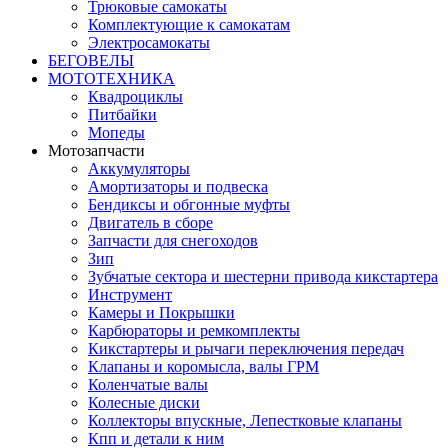
Трюковые самокаты
Комплектующие к самокатам
Электросамокаты
БЕГОВЕЛЫ
МОТОТЕХНИКА
Квадроциклы
Питбайки
Мопеды
Мотозапчасти
Аккумуляторы
Амортизаторы и подвеска
Бендиксы и обгонные муфты
Двигатель в сборе
Запчасти для снегоходов
Зип
Зубчатые сектора и шестерни привода кикстартера
Инструмент
Камеры и Покрышки
Карбюраторы и ремкомплекты
Кикстартеры и рычаги переключения передач
Клапаны и коромысла, валы ГРМ
Коленчатые валы
Колесные диски
Коллекторы впускные, Лепестковые клапаны
Кпп и детали к ним