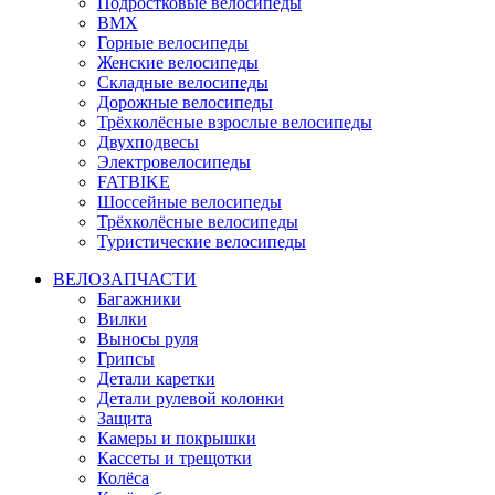
Подростковые велосипеды
BMX
Горные велосипеды
Женские велосипеды
Складные велосипеды
Дорожные велосипеды
Трёхколёсные взрослые велосипеды
Двухподвесы
Электровелосипеды
FATBIKE
Шоссейные велосипеды
Трёхколёсные велосипеды
Туристические велосипеды
ВЕЛОЗАПЧАСТИ
Багажники
Вилки
Выносы руля
Грипсы
Детали каретки
Детали рулевой колонки
Защита
Камеры и покрышки
Кассеты и трещотки
Колёса