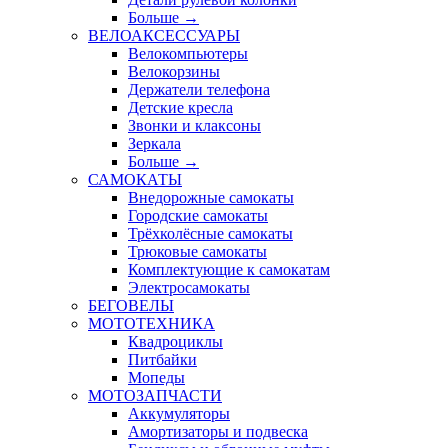
Больше
→
ВЕЛОАКСЕССУАРЫ
Велокомпьютеры
Велокорзины
Держатели телефона
Детские кресла
Звонки и клаксоны
Зеркала
Больше
→
САМОКАТЫ
Внедорожные самокаты
Городские самокаты
Трёхколёсные самокаты
Трюковые самокаты
Комплектующие к самокатам
Электросамокаты
БЕГОВЕЛЫ
МОТОТЕХНИКА
Квадроциклы
Питбайки
Мопеды
МОТОЗАПЧАСТИ
Аккумуляторы
Амортизаторы и подвеска