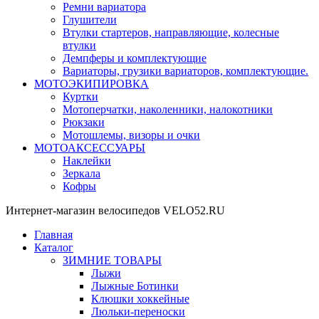
Ремни вариатора
Глушители
Втулки стартеров, направляющие, колесные
втулки
Демпферы и комплектующие
Вариаторы, грузики вариаторов, комплектующие.
МОТОЭКИПИРОВКА
Куртки
Мотоперчатки, наколенники, налокотники
Рюкзаки
Мотошлемы, визоры и очки
МОТОАКСЕССУАРЫ
Наклейки
Зеркала
Кофры
Интернет-магазин велосипедов VELO52.RU
Главная
Каталог
ЗИМНИЕ ТОВАРЫ
Лыжи
Лыжные Ботинки
Клюшки хоккейные
Люльки-переноски