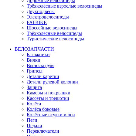
Дорожные велосипеды
Трёхколёсные взрослые велосипеды
Двухподвесы
Электровелосипеды
FATBIKE
Шоссейные велосипеды
Трёхколёсные велосипеды
Туристические велосипеды
ВЕЛОЗАПЧАСТИ
Багажники
Вилки
Выносы руля
Грипсы
Детали каретки
Детали рулевой колонки
Защита
Камеры и покрышки
Кассеты и трещотки
Колёса
Колёса боковые
Колёсные втулки и оси
Пеги
Педали
Переключатели