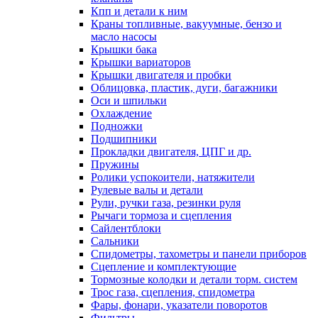
Кпп и детали к ним
Краны топливные, вакуумные, бензо и
масло насосы
Крышки бака
Крышки вариаторов
Крышки двигателя и пробки
Облицовка, пластик, дуги, багажники
Оси и шпильки
Охлаждение
Подножки
Подшипники
Прокладки двигателя, ЦПГ и др.
Пружины
Ролики успокоители, натяжители
Рулевые валы и детали
Рули, ручки газа, резинки руля
Рычаги тормоза и сцепления
Сайлентблоки
Сальники
Спидометры, тахометры и панели приборов
Сцепление и комплектующие
Тормозные колодки и детали торм. систем
Трос газа, сцепления, спидометра
Фары, фонари, указатели поворотов
Фильтры