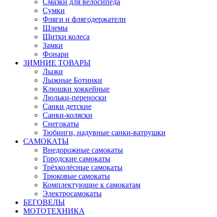
Смазки для велосипеда
Сумки
Фляги и флягодержатели
Шлемы
Щитки колеса
Замки
Фонари
ЗИМНИЕ ТОВАРЫ
Лыжи
Лыжные Ботинки
Клюшки хоккейные
Люльки-переноски
Санки детские
Санки-коляски
Снегокаты
Тюбинги, надувные санки-ватрушки
САМОКАТЫ
Внедорожные самокаты
Городские самокаты
Трёхколёсные самокаты
Трюковые самокаты
Комплектующие к самокатам
Электросамокаты
БЕГОВЕЛЫ
МОТОТЕХНИКА