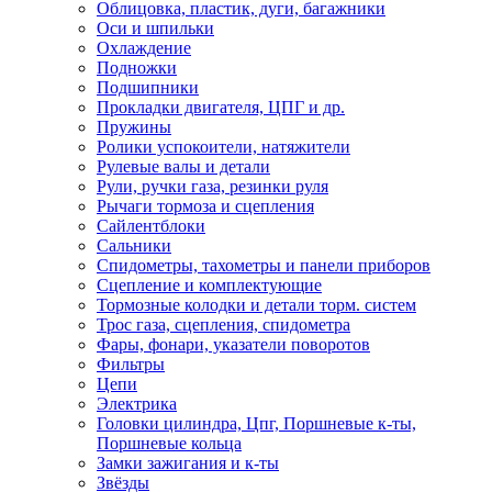
Облицовка, пластик, дуги, багажники
Оси и шпильки
Охлаждение
Подножки
Подшипники
Прокладки двигателя, ЦПГ и др.
Пружины
Ролики успокоители, натяжители
Рулевые валы и детали
Рули, ручки газа, резинки руля
Рычаги тормоза и сцепления
Сайлентблоки
Сальники
Спидометры, тахометры и панели приборов
Сцепление и комплектующие
Тормозные колодки и детали торм. систем
Трос газа, сцепления, спидометра
Фары, фонари, указатели поворотов
Фильтры
Цепи
Электрика
Головки цилиндра, Цпг, Поршневые к-ты,
Поршневые кольца
Замки зажигания и к-ты
Звёзды