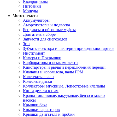
Квадроциклы
Питбайки
Мопеды
Мотозапчасти
Аккумуляторы
Амортизаторы и подвеска
Бендиксы и обгонные муфты
Двигатель в сборе
Запчасти для снегоходов
Зип
Зубчатые сектора и шестерни привода кикстартера
Инструмент
Камеры и Покрышки
Карбюраторы и ремкомплекты
Кикстартеры и рычаги переключения передач
Клапаны и коромысла, валы ГРМ
Коленчатые валы
Колесные диски
Коллекторы впускные, Лепестковые клапаны
Кпп и детали к ним
Краны топливные, вакуумные, бензо и масло
насосы
Крышки бака
Крышки вариаторов
Крышки двигателя и пробки