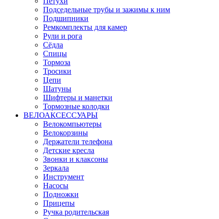
Петухи
Подседельные трубы и зажимы к ним
Подшипники
Ремкомплекты для камер
Рули и рога
Сёдла
Спицы
Тормоза
Тросики
Цепи
Шатуны
Шифтеры и манетки
Тормозные колодки
ВЕЛОАКСЕССУАРЫ
Велокомпьютеры
Велокорзины
Держатели телефона
Детские кресла
Звонки и клаксоны
Зеркала
Инструмент
Насосы
Подножки
Прицепы
Ручка родительская