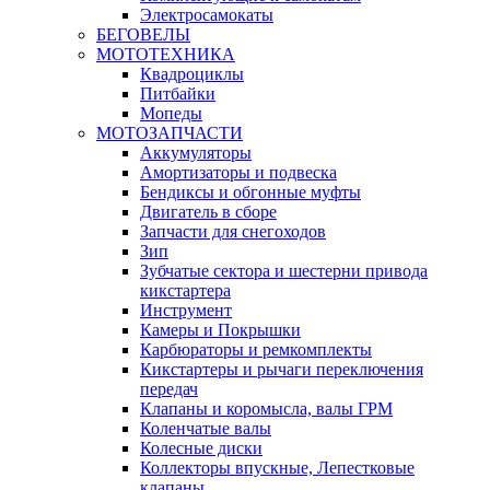
Электросамокаты
БЕГОВЕЛЫ
МОТОТЕХНИКА
Квадроциклы
Питбайки
Мопеды
МОТОЗАПЧАСТИ
Аккумуляторы
Амортизаторы и подвеска
Бендиксы и обгонные муфты
Двигатель в сборе
Запчасти для снегоходов
Зип
Зубчатые сектора и шестерни привода
кикстартера
Инструмент
Камеры и Покрышки
Карбюраторы и ремкомплекты
Кикстартеры и рычаги переключения
передач
Клапаны и коромысла, валы ГРМ
Коленчатые валы
Колесные диски
Коллекторы впускные, Лепестковые
клапаны