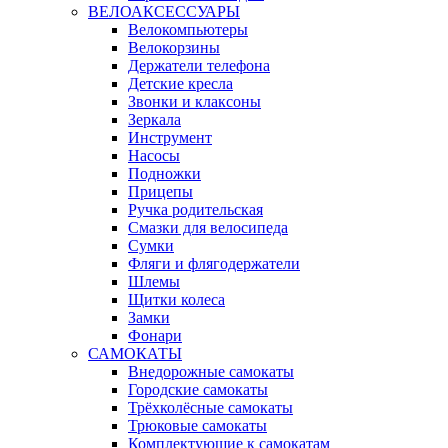
ВЕЛОАКСЕССУАРЫ
Велокомпьютеры
Велокорзины
Держатели телефона
Детские кресла
Звонки и клаксоны
Зеркала
Инструмент
Насосы
Подножки
Прицепы
Ручка родительская
Смазки для велосипеда
Сумки
Фляги и флягодержатели
Шлемы
Щитки колеса
Замки
Фонари
САМОКАТЫ
Внедорожные самокаты
Городские самокаты
Трёхколёсные самокаты
Трюковые самокаты
Комплектующие к самокатам