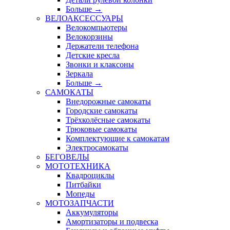
Больше
→
ВЕЛОАКСЕССУАРЫ
Велокомпьютеры
Велокорзины
Держатели телефона
Детские кресла
Звонки и клаксоны
Зеркала
Больше
→
САМОКАТЫ
Внедорожные самокаты
Городские самокаты
Трёхколёсные самокаты
Трюковые самокаты
Комплектующие к самокатам
Электросамокаты
БЕГОВЕЛЫ
МОТОТЕХНИКА
Квадроциклы
Питбайки
Мопеды
МОТОЗАПЧАСТИ
Аккумуляторы
Амортизаторы и подвеска