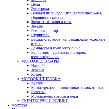
Цепи
Электрика
Головки цилиндра, Цпг, Поршневые к-ты,
Поршневые кольца
Замки зажигания и к-ты
Звёзды
Ремни вариатора
Глушители
Втулки стартеров, направляющие, колесные
втулки
Демпферы и комплектующие
Вариаторы, грузики вариаторов,
комплектующие.
МОТОАКСЕССУАРЫ
Наклейки
Зеркала
Кофры
МОТОЭКИПИРОВКА
Куртки
Мотоперчатки, наколенники, налокотники
Рюкзаки
Мотошлемы, визоры и очки
СКЕЙТБОРДЫ И РОЛИКИ
Доставка