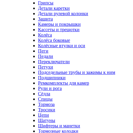
Грипсы
Детали каретки
Детали рулевой колонки
Защита
Камеры и покрышки
Кассеты и трещотки
Колёса
Колёса боковые
Колёсные втулки и оси
Пеги
Педали
Переключатели
Петухи
Подседельные трубы и зажимы к ним
Подшипники
Ремкомплекты для камер
Рули и рога
Сёдла
Спицы
Тормоза
Тросики
Цепи
Шатуны
Шифтеры и манетки
Тормозные колодки