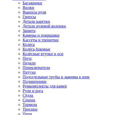
Багажники
Вилки
Выносы руля
Грипсы
Детали каретки
Детали рулевой колонки
Защита
Камеры и покрышки
Кассеты и трещотки
Колёса
Колёса боковые
Колёсные втулки и оси
Пеги
Педали
Переключатели
Петухи
Подседельные трубы и зажимы к ним
Подшипники
Ремкомплекты для камер
Рули и рога
Сёдла
Спицы
Тормоза
Тросики
Цепи