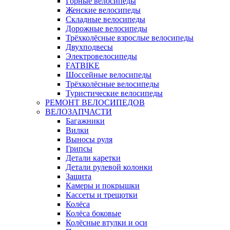
Горные велосипеды
Женские велосипеды
Складные велосипеды
Дорожные велосипеды
Трёхколёсные взрослые велосипеды
Двухподвесы
Электровелосипеды
FATBIKE
Шоссейные велосипеды
Трёхколёсные велосипеды
Туристические велосипеды
РЕМОНТ ВЕЛОСИПЕДОВ
ВЕЛОЗАПЧАСТИ
Багажники
Вилки
Выносы руля
Грипсы
Детали каретки
Детали рулевой колонки
Защита
Камеры и покрышки
Кассеты и трещотки
Колёса
Колёса боковые
Колёсные втулки и оси