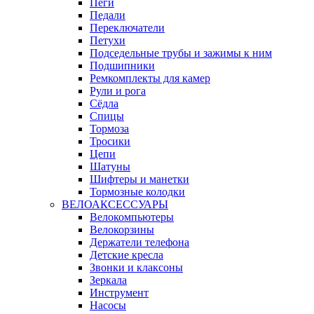
Пеги
Педали
Переключатели
Петухи
Подседельные трубы и зажимы к ним
Подшипники
Ремкомплекты для камер
Рули и рога
Сёдла
Спицы
Тормоза
Тросики
Цепи
Шатуны
Шифтеры и манетки
Тормозные колодки
ВЕЛОАКСЕССУАРЫ
Велокомпьютеры
Велокорзины
Держатели телефона
Детские кресла
Звонки и клаксоны
Зеркала
Инструмент
Насосы