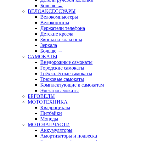
Больше
→
ВЕЛОАКСЕССУАРЫ
Велокомпьютеры
Велокорзины
Держатели телефона
Детские кресла
Звонки и клаксоны
Зеркала
Больше
→
САМОКАТЫ
Внедорожные самокаты
Городские самокаты
Трёхколёсные самокаты
Трюковые самокаты
Комплектующие к самокатам
Электросамокаты
БЕГОВЕЛЫ
МОТОТЕХНИКА
Квадроциклы
Питбайки
Мопеды
МОТОЗАПЧАСТИ
Аккумуляторы
Амортизаторы и подвеска