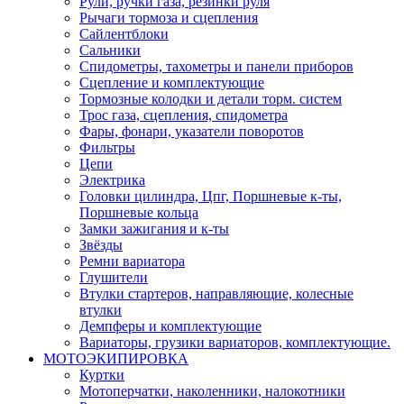
Рули, ручки газа, резинки руля
Рычаги тормоза и сцепления
Сайлентблоки
Сальники
Спидометры, тахометры и панели приборов
Сцепление и комплектующие
Тормозные колодки и детали торм. систем
Трос газа, сцепления, спидометра
Фары, фонари, указатели поворотов
Фильтры
Цепи
Электрика
Головки цилиндра, Цпг, Поршневые к-ты,
Поршневые кольца
Замки зажигания и к-ты
Звёзды
Ремни вариатора
Глушители
Втулки стартеров, направляющие, колесные
втулки
Демпферы и комплектующие
Вариаторы, грузики вариаторов, комплектующие.
МОТОЭКИПИРОВКА
Куртки
Мотоперчатки, наколенники, налокотники