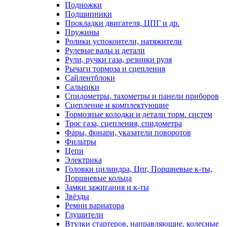
Подножки
Подшипники
Прокладки двигателя, ЦПГ и др.
Пружины
Ролики успокоители, натяжители
Рулевые валы и детали
Рули, ручки газа, резинки руля
Рычаги тормоза и сцепления
Сайлентблоки
Сальники
Спидометры, тахометры и панели приборов
Сцепление и комплектующие
Тормозные колодки и детали торм. систем
Трос газа, сцепления, спидометра
Фары, фонари, указатели поворотов
Фильтры
Цепи
Электрика
Головки цилиндра, Цпг, Поршневые к-ты,
Поршневые кольца
Замки зажигания и к-ты
Звёзды
Ремни вариатора
Глушители
Втулки стартеров, направляющие, колесные