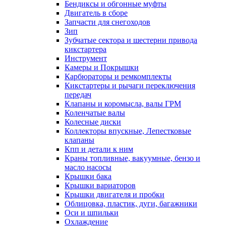
Бендиксы и обгонные муфты
Двигатель в сборе
Запчасти для снегоходов
Зип
Зубчатые сектора и шестерни привода
кикстартера
Инструмент
Камеры и Покрышки
Карбюраторы и ремкомплекты
Кикстартеры и рычаги переключения
передач
Клапаны и коромысла, валы ГРМ
Коленчатые валы
Колесные диски
Коллекторы впускные, Лепестковые
клапаны
Кпп и детали к ним
Краны топливные, вакуумные, бензо и
масло насосы
Крышки бака
Крышки вариаторов
Крышки двигателя и пробки
Облицовка, пластик, дуги, багажники
Оси и шпильки
Охлаждение