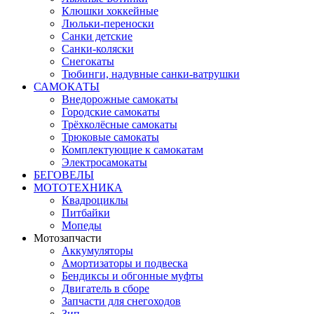
Клюшки хоккейные
Люльки-переноски
Санки детские
Санки-коляски
Снегокаты
Тюбинги, надувные санки-ватрушки
САМОКАТЫ
Внедорожные самокаты
Городские самокаты
Трёхколёсные самокаты
Трюковые самокаты
Комплектующие к самокатам
Электросамокаты
БЕГОВЕЛЫ
МОТОТЕХНИКА
Квадроциклы
Питбайки
Мопеды
Мотозапчасти
Аккумуляторы
Амортизаторы и подвеска
Бендиксы и обгонные муфты
Двигатель в сборе
Запчасти для снегоходов
Зип