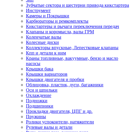
Зубчатые сектора и шестерни привода кикстартера
Инструмент
Камеры и Покрышки
Карбюраторы и ремкомплекты
Кикстартеры и рычаги переключения передач
Клапаны и коромысла, валы ГРМ
Коленчатые валы
Колесные диски
Коллекторы впускные, Лепестковые клапаны
Кпп и детали к ним
Краны топливные, вакуумные, бензо и масло
насосы
Крышки бака
Крышки вариаторов
Крышки двигателя и пробки
Облицовка, пластик, дуги, багажники
Оси и шпильки
Охлаждение
Подножки
Подшипники
Прокладки двигателя, ЦПГ и др.
Пружины
Ролики успокоители, натяжители
Рулевые валы и детали