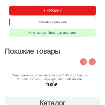
В КОРЗИНУ
Купить в один клик
Хочу скидку! Знаю где дешевле
Похожие товары
Подшипник каретки "Американка" BMX для чашки
51.5мм, 5/16"х9 шариков, внешний ø45мм,
1/
внутренний ø32мм
100
₽
Каталог