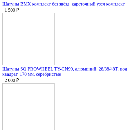
Шатуны BMX комплект без звёзд, кареточный узел комплект
1 500
₽
Шатуны SQ PROWHEEL TY-CN99, алюминий, 28/38/48T, под
квадрат, 170 мм, серебристые
2 000
₽