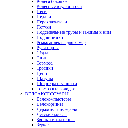
Колёса боковые
Колёсные втулки и оси
Пеги
Педали
Переключатели
Петухи
Подседельные трубы и зажимы к ним
Подшипники
Ремкомплекты для камер
Рули и рога
Сёдла
Спицы
Тормоза
Тросики
Цепи
Шатуны
Шифтеры и манетки
Тормозные колодки
ВЕЛОАКСЕССУАРЫ
Велокомпьютеры
Велокорзины
Держатели телефона
Детские кресла
Звонки и клаксоны
Зеркала