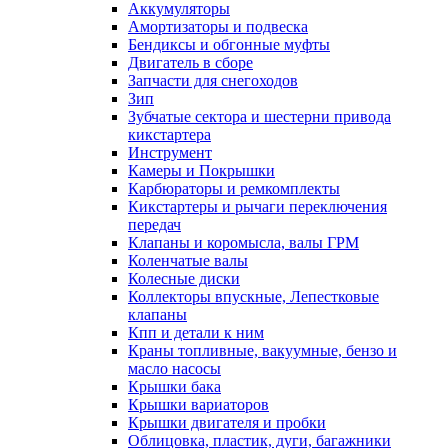
Аккумуляторы
Амортизаторы и подвеска
Бендиксы и обгонные муфты
Двигатель в сборе
Запчасти для снегоходов
Зип
Зубчатые сектора и шестерни привода
кикстартера
Инструмент
Камеры и Покрышки
Карбюраторы и ремкомплекты
Кикстартеры и рычаги переключения
передач
Клапаны и коромысла, валы ГРМ
Коленчатые валы
Колесные диски
Коллекторы впускные, Лепестковые
клапаны
Кпп и детали к ним
Краны топливные, вакуумные, бензо и
масло насосы
Крышки бака
Крышки вариаторов
Крышки двигателя и пробки
Облицовка, пластик, дуги, багажники