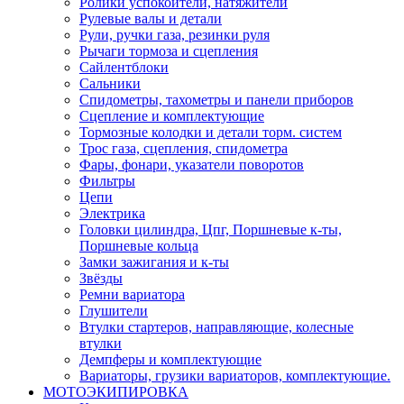
Ролики успокоители, натяжители
Рулевые валы и детали
Рули, ручки газа, резинки руля
Рычаги тормоза и сцепления
Сайлентблоки
Сальники
Спидометры, тахометры и панели приборов
Сцепление и комплектующие
Тормозные колодки и детали торм. систем
Трос газа, сцепления, спидометра
Фары, фонари, указатели поворотов
Фильтры
Цепи
Электрика
Головки цилиндра, Цпг, Поршневые к-ты,
Поршневые кольца
Замки зажигания и к-ты
Звёзды
Ремни вариатора
Глушители
Втулки стартеров, направляющие, колесные
втулки
Демпферы и комплектующие
Вариаторы, грузики вариаторов, комплектующие.
МОТОЭКИПИРОВКА