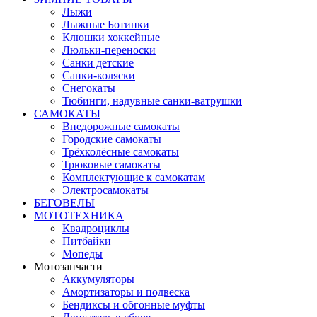
Лыжи
Лыжные Ботинки
Клюшки хоккейные
Люльки-переноски
Санки детские
Санки-коляски
Снегокаты
Тюбинги, надувные санки-ватрушки
САМОКАТЫ
Внедорожные самокаты
Городские самокаты
Трёхколёсные самокаты
Трюковые самокаты
Комплектующие к самокатам
Электросамокаты
БЕГОВЕЛЫ
МОТОТЕХНИКА
Квадроциклы
Питбайки
Мопеды
Мотозапчасти
Аккумуляторы
Амортизаторы и подвеска
Бендиксы и обгонные муфты