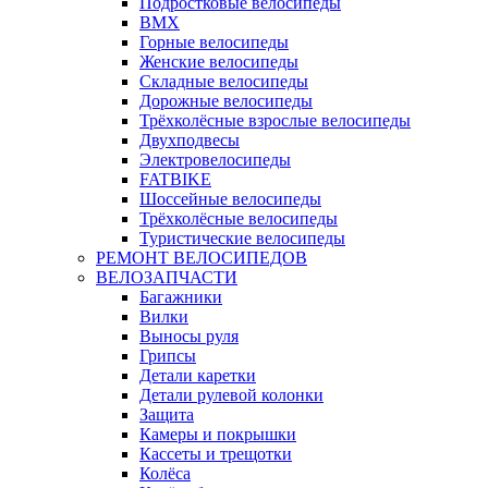
Подростковые велосипеды
BMX
Горные велосипеды
Женские велосипеды
Складные велосипеды
Дорожные велосипеды
Трёхколёсные взрослые велосипеды
Двухподвесы
Электровелосипеды
FATBIKE
Шоссейные велосипеды
Трёхколёсные велосипеды
Туристические велосипеды
РЕМОНТ ВЕЛОСИПЕДОВ
ВЕЛОЗАПЧАСТИ
Багажники
Вилки
Выносы руля
Грипсы
Детали каретки
Детали рулевой колонки
Защита
Камеры и покрышки
Кассеты и трещотки
Колёса