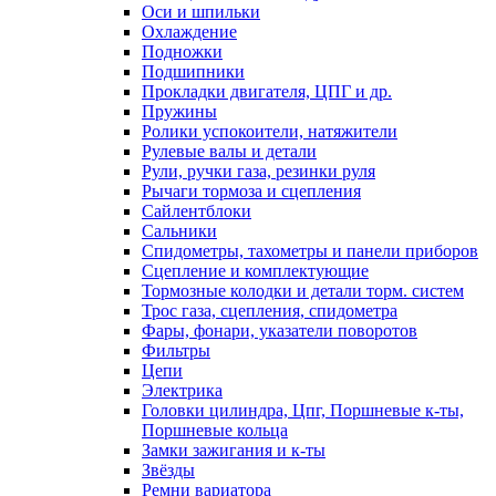
Оси и шпильки
Охлаждение
Подножки
Подшипники
Прокладки двигателя, ЦПГ и др.
Пружины
Ролики успокоители, натяжители
Рулевые валы и детали
Рули, ручки газа, резинки руля
Рычаги тормоза и сцепления
Сайлентблоки
Сальники
Спидометры, тахометры и панели приборов
Сцепление и комплектующие
Тормозные колодки и детали торм. систем
Трос газа, сцепления, спидометра
Фары, фонари, указатели поворотов
Фильтры
Цепи
Электрика
Головки цилиндра, Цпг, Поршневые к-ты,
Поршневые кольца
Замки зажигания и к-ты
Звёзды
Ремни вариатора