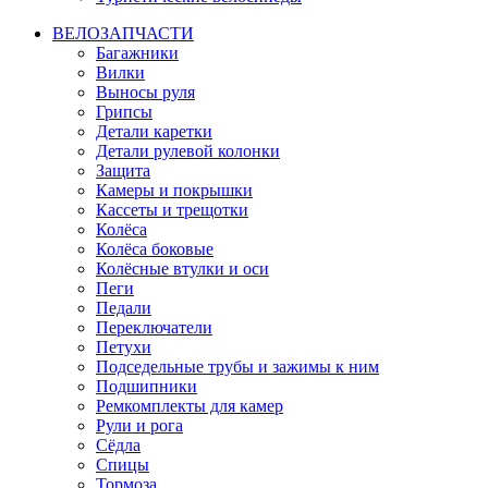
ВЕЛОЗАПЧАСТИ
Багажники
Вилки
Выносы руля
Грипсы
Детали каретки
Детали рулевой колонки
Защита
Камеры и покрышки
Кассеты и трещотки
Колёса
Колёса боковые
Колёсные втулки и оси
Пеги
Педали
Переключатели
Петухи
Подседельные трубы и зажимы к ним
Подшипники
Ремкомплекты для камер
Рули и рога
Сёдла
Спицы
Тормоза