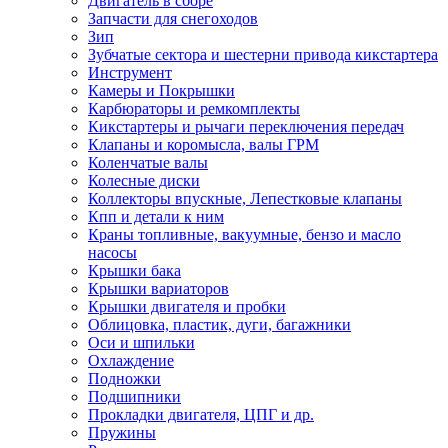
Двигатель в сборе
Запчасти для снегоходов
Зип
Зубчатые сектора и шестерни привода кикстартера
Инструмент
Камеры и Покрышки
Карбюраторы и ремкомплекты
Кикстартеры и рычаги переключения передач
Клапаны и коромысла, валы ГРМ
Коленчатые валы
Колесные диски
Коллекторы впускные, Лепестковые клапаны
Кпп и детали к ним
Краны топливные, вакуумные, бензо и масло
насосы
Крышки бака
Крышки вариаторов
Крышки двигателя и пробки
Облицовка, пластик, дуги, багажники
Оси и шпильки
Охлаждение
Подножки
Подшипники
Прокладки двигателя, ЦПГ и др.
Пружины