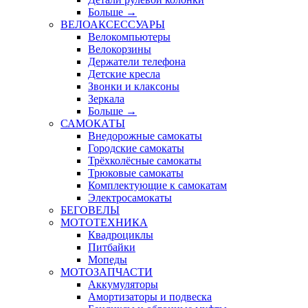
Больше
→
ВЕЛОАКСЕССУАРЫ
Велокомпьютеры
Велокорзины
Держатели телефона
Детские кресла
Звонки и клаксоны
Зеркала
Больше
→
САМОКАТЫ
Внедорожные самокаты
Городские самокаты
Трёхколёсные самокаты
Трюковые самокаты
Комплектующие к самокатам
Электросамокаты
БЕГОВЕЛЫ
МОТОТЕХНИКА
Квадроциклы
Питбайки
Мопеды
МОТОЗАПЧАСТИ
Аккумуляторы
Амортизаторы и подвеска