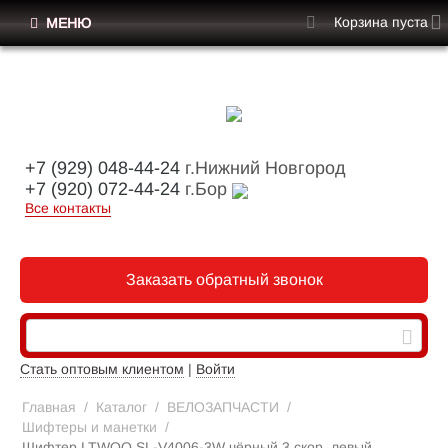
Корзина пуста
МЕНЮ
+7 (929) 048-44-24
г.Нижний Новгород
+7 (920) 072-44-24
г.Бор
Все контакты
Заказать обратный звонок
Стать оптовым клиентом
|
Войти
Главная
/
Каталог
/
ВЕЛОЗАПЧАСТИ
/
Шифтеры и манетки
/
Шифтер LTWOO SL-V4006-3W чёрный,3 скор.,левый