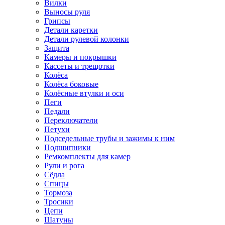
Вилки
Выносы руля
Грипсы
Детали каретки
Детали рулевой колонки
Защита
Камеры и покрышки
Кассеты и трещотки
Колёса
Колёса боковые
Колёсные втулки и оси
Пеги
Педали
Переключатели
Петухи
Подседельные трубы и зажимы к ним
Подшипники
Ремкомплекты для камер
Рули и рога
Сёдла
Спицы
Тормоза
Тросики
Цепи
Шатуны