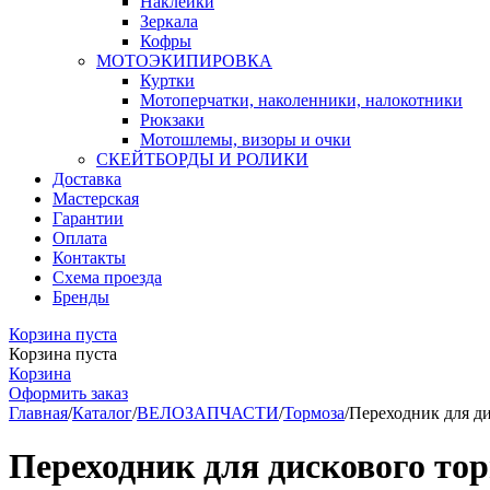
Наклейки
Зеркала
Кофры
МОТОЭКИПИРОВКА
Куртки
Мотоперчатки, наколенники, налокотники
Рюкзаки
Мотошлемы, визоры и очки
СКЕЙТБОРДЫ И РОЛИКИ
Доставка
Мастерская
Гарантии
Оплата
Контакты
Схема проезда
Бренды
Корзина пуста
Корзина пуста
Корзина
Оформить заказ
Главная
/
Каталог
/
ВЕЛОЗАПЧАСТИ
/
Тормоза
/
Переходник для ди
Переходник для дискового тор