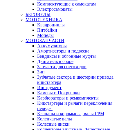
Комплектующие к самокатам
Электросамокаты
БЕГОВЕЛЫ
МОТОТЕХНИКА
Квадроциклы
Питбайки
Мопеды
МОТОЗАПЧАСТИ
Аккумуляторы
Амортизаторы и подвеска
Бендиксы и обгонные муфты
Двигатель в сборе
Запчасти для снегоходов
Зип
Зубчатые сектора и шестерни привода
кикстартера
Инструмент
Камеры и Покрышки
Карбюраторы и ремкомплекты
Кикстартеры и рычаги переключения
передач
Клапаны и коромысла, валы ГРМ
Коленчатые валы
Колесные диски
Коллекторы впускные, Лепестковые