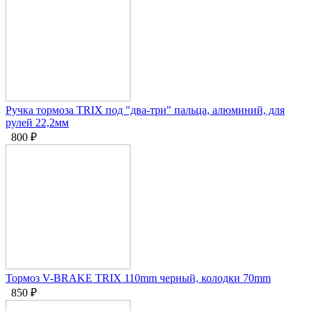
Ручка тормоза TRIX под "два-три" пальца, алюминий, для
рулей 22,2мм
800
₽
Тормоз V-BRAKE TRIX 110mm черный, колодки 70mm
850
₽