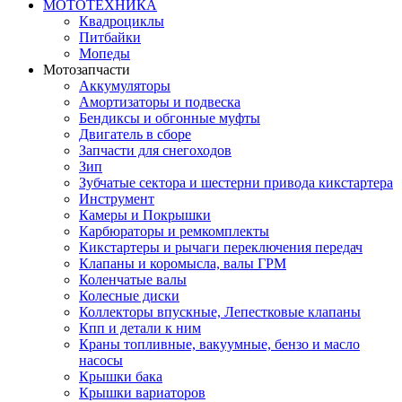
МОТОТЕХНИКА
Квадроциклы
Питбайки
Мопеды
Мотозапчасти
Аккумуляторы
Амортизаторы и подвеска
Бендиксы и обгонные муфты
Двигатель в сборе
Запчасти для снегоходов
Зип
Зубчатые сектора и шестерни привода кикстартера
Инструмент
Камеры и Покрышки
Карбюраторы и ремкомплекты
Кикстартеры и рычаги переключения передач
Клапаны и коромысла, валы ГРМ
Коленчатые валы
Колесные диски
Коллекторы впускные, Лепестковые клапаны
Кпп и детали к ним
Краны топливные, вакуумные, бензо и масло
насосы
Крышки бака
Крышки вариаторов