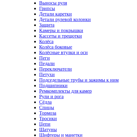
Выносы руля
Грипсы
Детали каретки
Детали рулевой колонки
Защита
Камеры и покрышки
Кассеты и трещотки
Колёса
Колёса боковые
Колёсные втулки и оси
Пеги
Педали
Переключатели
Петухи
Подседельные трубы и зажимы к ним
Подшипники
Ремкомплекты для камер
Рули и рога
Сёдла
Спицы
Тормоза
Тросики
Цепи
Шатуны
Шифтеры и манетки