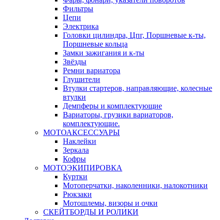
Фильтры
Цепи
Электрика
Головки цилиндра, Цпг, Поршневые к-ты,
Поршневые кольца
Замки зажигания и к-ты
Звёзды
Ремни вариатора
Глушители
Втулки стартеров, направляющие, колесные
втулки
Демпферы и комплектующие
Вариаторы, грузики вариаторов,
комплектующие.
МОТОАКСЕССУАРЫ
Наклейки
Зеркала
Кофры
МОТОЭКИПИРОВКА
Куртки
Мотоперчатки, наколенники, налокотники
Рюкзаки
Мотошлемы, визоры и очки
СКЕЙТБОРДЫ И РОЛИКИ