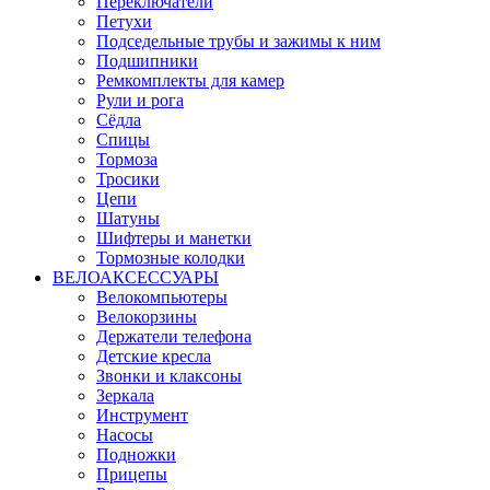
Переключатели
Петухи
Подседельные трубы и зажимы к ним
Подшипники
Ремкомплекты для камер
Рули и рога
Сёдла
Спицы
Тормоза
Тросики
Цепи
Шатуны
Шифтеры и манетки
Тормозные колодки
ВЕЛОАКСЕССУАРЫ
Велокомпьютеры
Велокорзины
Держатели телефона
Детские кресла
Звонки и клаксоны
Зеркала
Инструмент
Насосы
Подножки
Прицепы