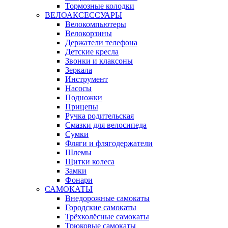
Тормозные колодки
ВЕЛОАКСЕССУАРЫ
Велокомпьютеры
Велокорзины
Держатели телефона
Детские кресла
Звонки и клаксоны
Зеркала
Инструмент
Насосы
Подножки
Прицепы
Ручка родительская
Смазки для велосипеда
Сумки
Фляги и флягодержатели
Шлемы
Щитки колеса
Замки
Фонари
САМОКАТЫ
Внедорожные самокаты
Городские самокаты
Трёхколёсные самокаты
Трюковые самокаты