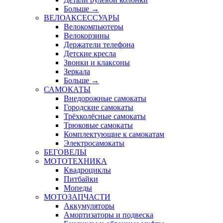
Больше
→
ВЕЛОАКСЕССУАРЫ
Велокомпьютеры
Велокорзины
Держатели телефона
Детские кресла
Звонки и клаксоны
Зеркала
Больше
→
САМОКАТЫ
Внедорожные самокаты
Городские самокаты
Трёхколёсные самокаты
Трюковые самокаты
Комплектующие к самокатам
Электросамокаты
БЕГОВЕЛЫ
МОТОТЕХНИКА
Квадроциклы
Питбайки
Мопеды
МОТОЗАПЧАСТИ
Аккумуляторы
Амортизаторы и подвеска