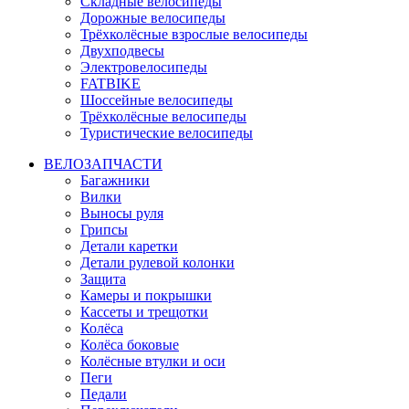
Складные велосипеды
Дорожные велосипеды
Трёхколёсные взрослые велосипеды
Двухподвесы
Электровелосипеды
FATBIKE
Шоссейные велосипеды
Трёхколёсные велосипеды
Туристические велосипеды
ВЕЛОЗАПЧАСТИ
Багажники
Вилки
Выносы руля
Грипсы
Детали каретки
Детали рулевой колонки
Защита
Камеры и покрышки
Кассеты и трещотки
Колёса
Колёса боковые
Колёсные втулки и оси
Пеги
Педали