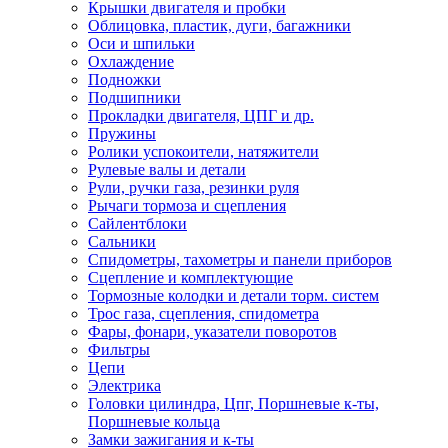
Крышки двигателя и пробки
Облицовка, пластик, дуги, багажники
Оси и шпильки
Охлаждение
Подножки
Подшипники
Прокладки двигателя, ЦПГ и др.
Пружины
Ролики успокоители, натяжители
Рулевые валы и детали
Рули, ручки газа, резинки руля
Рычаги тормоза и сцепления
Сайлентблоки
Сальники
Спидометры, тахометры и панели приборов
Сцепление и комплектующие
Тормозные колодки и детали торм. систем
Трос газа, сцепления, спидометра
Фары, фонари, указатели поворотов
Фильтры
Цепи
Электрика
Головки цилиндра, Цпг, Поршневые к-ты,
Поршневые кольца
Замки зажигания и к-ты