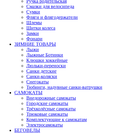
Ручка родительская
Смазки для велосипеда
Сумки
Фляги и флягодержатели
Шлемы
Щитки колеса
Замки
Фонари
ЗИМНИЕ ТОВАРЫ
Лыжи
Лыжные Ботинки
Клюшки хоккейные
Люльки-переноски
Санки детские
Санки-коляски
Снегокаты
Тюбинги, надувные санки-ватрушки
САМОКАТЫ
Внедорожные самокаты
Городские самокаты
Трёхколёсные самокаты
Трюковые самокаты
Комплектующие к самокатам
Электросамокаты
БЕГОВЕЛЫ