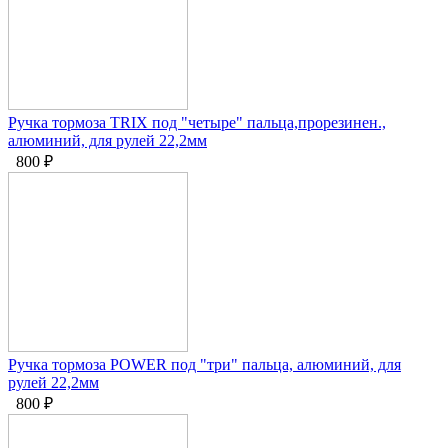
Ручка тормоза TRIX под "четыре" пальца,прорезинен.,
алюминий, для рулей 22,2мм
800
₽
Ручка тормоза POWER под "три" пальца, алюминий, для
рулей 22,2мм
800
₽