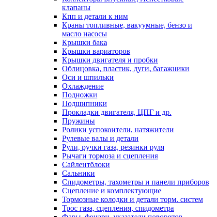
клапаны
Кпп и детали к ним
Краны топливные, вакуумные, бензо и
масло насосы
Крышки бака
Крышки вариаторов
Крышки двигателя и пробки
Облицовка, пластик, дуги, багажники
Оси и шпильки
Охлаждение
Подножки
Подшипники
Прокладки двигателя, ЦПГ и др.
Пружины
Ролики успокоители, натяжители
Рулевые валы и детали
Рули, ручки газа, резинки руля
Рычаги тормоза и сцепления
Сайлентблоки
Сальники
Спидометры, тахометры и панели приборов
Сцепление и комплектующие
Тормозные колодки и детали торм. систем
Трос газа, сцепления, спидометра
Фары, фонари, указатели поворотов