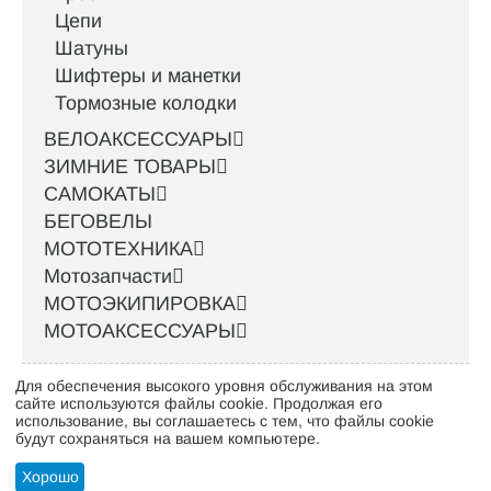
Цепи
Шатуны
Шифтеры и манетки
Тормозные колодки
ВЕЛОАКСЕССУАРЫ
ЗИМНИЕ ТОВАРЫ
САМОКАТЫ
БЕГОВЕЛЫ
МОТОТЕХНИКА
Мотозапчасти
МОТОЭКИПИРОВКА
МОТОАКСЕССУАРЫ
Для обеспечения высокого уровня обслуживания на этом
Интернет-магазин велосипедов VELO52.RU
сайте используются файлы cookie. Продолжая его
использование, вы соглашаетесь с тем, что файлы cookie
будут сохраняться на вашем компьютере.
Стать оптовым клиентом
Хорошо