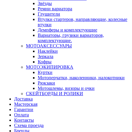
Звёзды
Ремни вариатора
Глушители
Втулки стартеров, направляющие, колесные
втулки
Демпферы и комплектующие
Вариаторы, грузики вариаторов,
комплектующие.
МОТОАКСЕССУАРЫ
Наклейки
Зеркала
Кофры
МОТОЭКИПИРОВКА
Куртки
Мотоперчатки, наколенники, налокотники
Рюкзаки
Мотошлемы, визоры и очки
СКЕЙТБОРДЫ И РОЛИКИ
Доставка
Мастерская
Гарантии
Оплата
Контакты
Схема проезда
Бренды