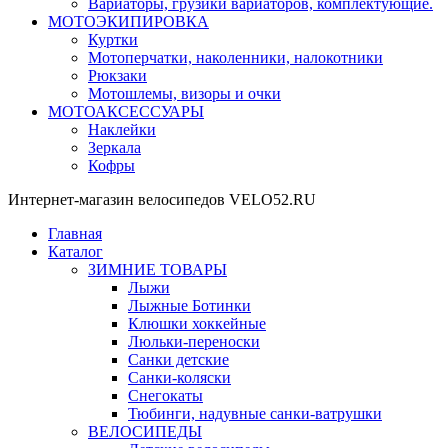
Вариаторы, грузики вариаторов, комплектующие.
МОТОЭКИПИРОВКА
Куртки
Мотоперчатки, наколенники, налокотники
Рюкзаки
Мотошлемы, визоры и очки
МОТОАКСЕССУАРЫ
Наклейки
Зеркала
Кофры
Интернет-магазин велосипедов VELO52.RU
Главная
Каталог
ЗИМНИЕ ТОВАРЫ
Лыжи
Лыжные Ботинки
Клюшки хоккейные
Люльки-переноски
Санки детские
Санки-коляски
Снегокаты
Тюбинги, надувные санки-ватрушки
ВЕЛОСИПЕДЫ