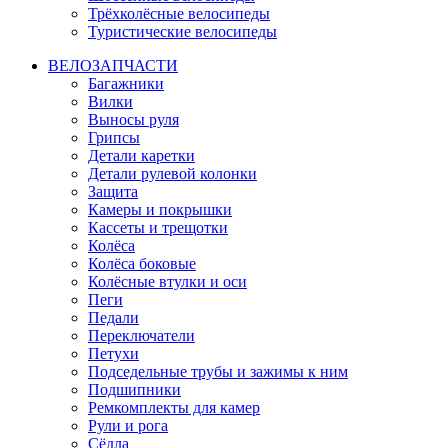
Трёхколёсные велосипеды
Туристические велосипеды
ВЕЛОЗАПЧАСТИ
Багажники
Вилки
Выносы руля
Грипсы
Детали каретки
Детали рулевой колонки
Защита
Камеры и покрышки
Кассеты и трещотки
Колёса
Колёса боковые
Колёсные втулки и оси
Пеги
Педали
Переключатели
Петухи
Подседельные трубы и зажимы к ним
Подшипники
Ремкомплекты для камер
Рули и рога
Сёдла