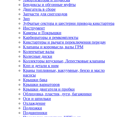
Бендиксы и обгонные муфты
Двигатель в сборе
Запчасти для снегоходов
Зип
Зубчатые сектора и шестерни привода кикстартера
Инструмент
Камеры и Покрышки
Карбюраторы и ремкомплекты
Кикстартеры и рычаги переключения передач
Клапаны и коромысла, валы ГРМ
Коленчатые валы
Колесные диски
Коллекторы впускные, Лепестковые клапаны
Кпп и детали к ним
Краны топливные, вакуумные, бензо и масло
насосы
Крышки бака
Крышки вариаторов
Крышки двигателя и пробки
Облицовка, пластик, дуги, багажники
Оси и шпильки
Охлаждение
Подножки
Подшипники