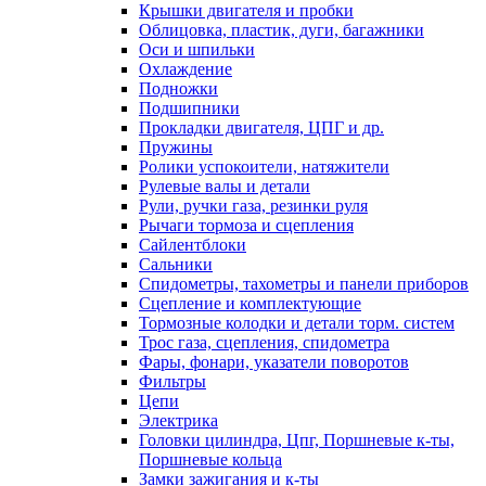
Крышки двигателя и пробки
Облицовка, пластик, дуги, багажники
Оси и шпильки
Охлаждение
Подножки
Подшипники
Прокладки двигателя, ЦПГ и др.
Пружины
Ролики успокоители, натяжители
Рулевые валы и детали
Рули, ручки газа, резинки руля
Рычаги тормоза и сцепления
Сайлентблоки
Сальники
Спидометры, тахометры и панели приборов
Сцепление и комплектующие
Тормозные колодки и детали торм. систем
Трос газа, сцепления, спидометра
Фары, фонари, указатели поворотов
Фильтры
Цепи
Электрика
Головки цилиндра, Цпг, Поршневые к-ты,
Поршневые кольца
Замки зажигания и к-ты