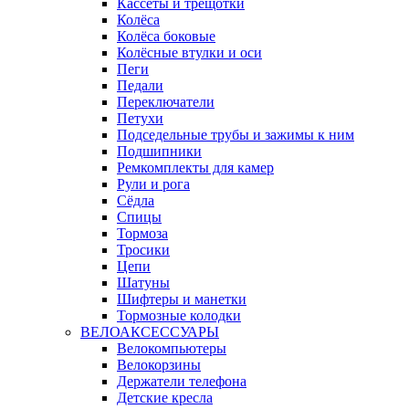
Кассеты и трещотки
Колёса
Колёса боковые
Колёсные втулки и оси
Пеги
Педали
Переключатели
Петухи
Подседельные трубы и зажимы к ним
Подшипники
Ремкомплекты для камер
Рули и рога
Сёдла
Спицы
Тормоза
Тросики
Цепи
Шатуны
Шифтеры и манетки
Тормозные колодки
ВЕЛОАКСЕССУАРЫ
Велокомпьютеры
Велокорзины
Держатели телефона
Детские кресла