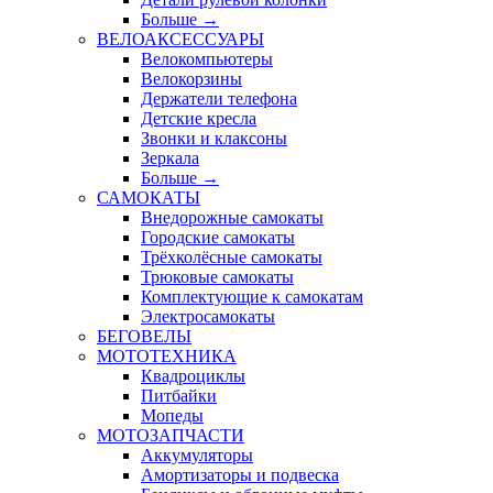
Больше
→
ВЕЛОАКСЕССУАРЫ
Велокомпьютеры
Велокорзины
Держатели телефона
Детские кресла
Звонки и клаксоны
Зеркала
Больше
→
САМОКАТЫ
Внедорожные самокаты
Городские самокаты
Трёхколёсные самокаты
Трюковые самокаты
Комплектующие к самокатам
Электросамокаты
БЕГОВЕЛЫ
МОТОТЕХНИКА
Квадроциклы
Питбайки
Мопеды
МОТОЗАПЧАСТИ
Аккумуляторы
Амортизаторы и подвеска