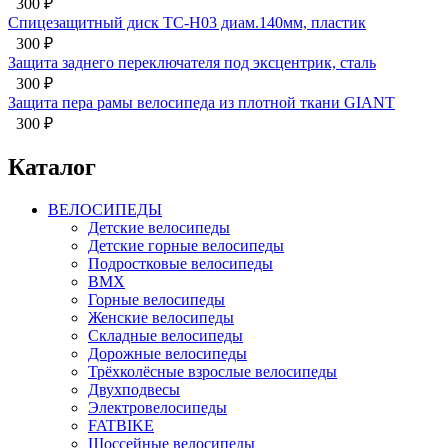
300
₽
Спицезащитный диск TC-H03 диам.140мм, пластик
300
₽
Защита заднего переключателя под эксцентрик, сталь
300
₽
Защита пера рамы велосипеда из плотной ткани GIANT
300
₽
Каталог
ВЕЛОСИПЕДЫ
Детские велосипеды
Детские горные велосипеды
Подростковые велосипеды
BMX
Горные велосипеды
Женские велосипеды
Складные велосипеды
Дорожные велосипеды
Трёхколёсные взрослые велосипеды
Двухподвесы
Электровелосипеды
FATBIKE
Шоссейные велосипеды