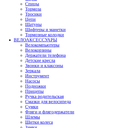
Спицы
Тормоза
Тросики
Цепи
Шатуны
Шифтеры и манетки
Тормозные колодки
ВЕЛОАКСЕССУАРЫ
Велокомпьютеры
Велокорзины
Держатели телефона
Детские кресла
Звонки и клаксоны
Зеркала
Инструмент
Насосы
Подножки
Прицепы
Ручка родительская
Смазки для велосипеда
Сумки
Фляги и флягодержатели
Шлемы
Щитки колеса
Замки