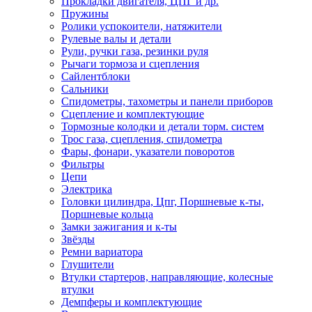
Прокладки двигателя, ЦПГ и др.
Пружины
Ролики успокоители, натяжители
Рулевые валы и детали
Рули, ручки газа, резинки руля
Рычаги тормоза и сцепления
Сайлентблоки
Сальники
Спидометры, тахометры и панели приборов
Сцепление и комплектующие
Тормозные колодки и детали торм. систем
Трос газа, сцепления, спидометра
Фары, фонари, указатели поворотов
Фильтры
Цепи
Электрика
Головки цилиндра, Цпг, Поршневые к-ты,
Поршневые кольца
Замки зажигания и к-ты
Звёзды
Ремни вариатора
Глушители
Втулки стартеров, направляющие, колесные
втулки
Демпферы и комплектующие