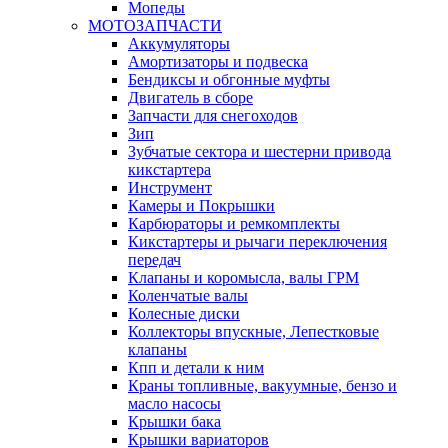
Мопеды
МОТОЗАПЧАСТИ
Аккумуляторы
Амортизаторы и подвеска
Бендиксы и обгонные муфты
Двигатель в сборе
Запчасти для снегоходов
Зип
Зубчатые сектора и шестерни привода
кикстартера
Инструмент
Камеры и Покрышки
Карбюраторы и ремкомплекты
Кикстартеры и рычаги переключения
передач
Клапаны и коромысла, валы ГРМ
Коленчатые валы
Колесные диски
Коллекторы впускные, Лепестковые
клапаны
Кпп и детали к ним
Краны топливные, вакуумные, бензо и
масло насосы
Крышки бака
Крышки вариаторов