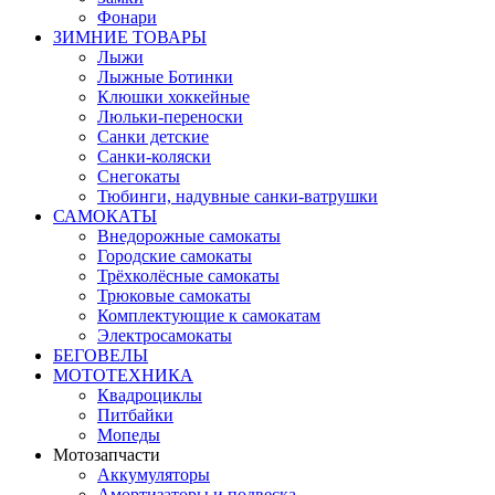
Фонари
ЗИМНИЕ ТОВАРЫ
Лыжи
Лыжные Ботинки
Клюшки хоккейные
Люльки-переноски
Санки детские
Санки-коляски
Снегокаты
Тюбинги, надувные санки-ватрушки
САМОКАТЫ
Внедорожные самокаты
Городские самокаты
Трёхколёсные самокаты
Трюковые самокаты
Комплектующие к самокатам
Электросамокаты
БЕГОВЕЛЫ
МОТОТЕХНИКА
Квадроциклы
Питбайки
Мопеды
Мотозапчасти
Аккумуляторы
Амортизаторы и подвеска